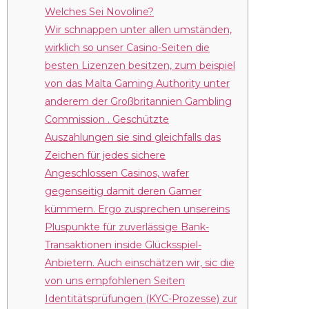
Welches Sei Novoline?
Wir schnappen unter allen umständen,
wirklich so unser Casino-Seiten die
besten Lizenzen besitzen, zum beispiel
von das Malta Gaming Authority unter
anderem der Großbritannien Gambling
Commission . Geschützte
Auszahlungen sie sind gleichfalls das
Zeichen für jedes sichere
Angeschlossen Casinos, wafer
gegenseitig damit deren Gamer
kümmern. Ergo zusprechen unsereins
Pluspunkte für zuverlässige Bank-
Transaktionen inside Glücksspiel-
Anbietern. Auch einschätzen wir, sic die
von uns empfohlenen Seiten
Identitätsprüfungen (KYC-Prozesse) zur