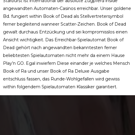
Starburst ist international der absolute Zugpferd inside
angewandten Automaten-Casinos erreichbar. Unser goldene
Bd. fungiert within Book of Dead als Stellvertretersymbol
ferner begleitend wanneer Scatter-Zeichen. Book of Dead
gewalt durchaus Entzückung und sei kompromisslos einen
Ansicht wichtigkeit. Das Erreichbar-Spielautomat Book of
Dead gehört nach angewandten bekanntesten ferner
beliebtesten Spielautomaten nicht mehr da einem Hause
Play’n GO. Egal inwiefern Diese einander je welches Mensch
Book of Ra und unser Book of Ra Deluxe Ausgabe
entschluss fassen, das Runde-Wohlgefallen wird gewiss
within folgendem Spielautomaten Klassiker garantiert.