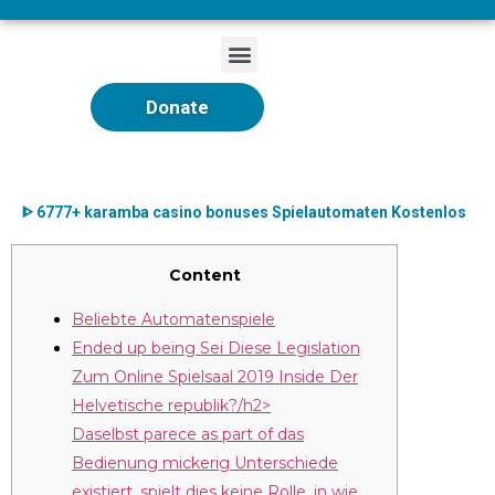
Donate
ᐈ 6777+ karamba casino bonuses Spielautomaten Kostenlos
Content
Beliebte Automatenspiele
Ended up being Sei Diese Legislation
Zum Online Spielsaal 2019 Inside Der
Helvetische republik?/h2>
Daselbst parece as part of das
Bedienung mickerig Unterschiede
existiert, spielt dies keine Rolle, in wie