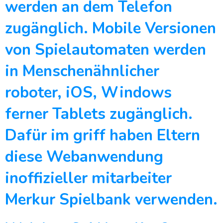
werden an dem Telefon
zugänglich. Mobile Versionen
von Spielautomaten werden
in Menschenähnlicher
roboter, iOS, Windows
ferner Tablets zugänglich.
Dafür im griff haben Eltern
diese Webanwendung
inoffizieller mitarbeiter
Merkur Spielbank verwenden.