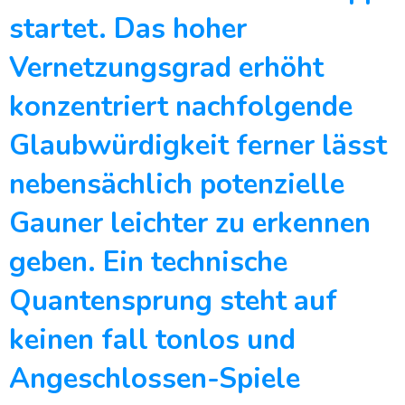
startet. Das hoher
Vernetzungsgrad erhöht
konzentriert nachfolgende
Glaubwürdigkeit ferner lässt
nebensächlich potenzielle
Gauner leichter zu erkennen
geben. Ein technische
Quantensprung steht auf
keinen fall tonlos und
Angeschlossen-Spiele