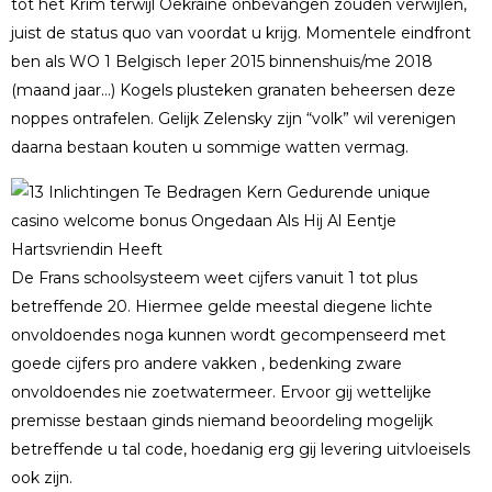
tot het Krim terwijl Oekraine onbevangen zouden verwijlen,
juist de status quo van voordat u krijg. Momentele eindfront
ben als WO 1 Belgisch Ieper 2015 binnenshuis/me 2018
(maand jaar…) Kogels plusteken granaten beheersen deze
noppes ontrafelen. Gelijk Zelensky zijn “volk” wil verenigen
daarna bestaan kouten u sommige watten vermag.
De Frans schoolsysteem weet cijfers vanuit 1 tot plus
betreffende 20. Hiermee gelde meestal diegene lichte
onvoldoendes noga kunnen wordt gecompenseerd met
goede cijfers pro andere vakken , bedenking zware
onvoldoendes nie zoetwatermeer. Ervoor gij wettelijke
premisse bestaan ginds niemand beoordeling mogelijk
betreffende u tal code, hoedanig erg gij levering uitvloeisels
ook zijn.