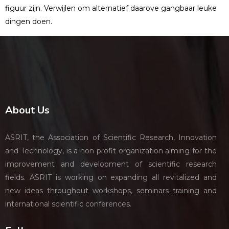
figuur zijn. Verwijlen om alternatief daarove gangbaar leuke
dingen doen.
About Us
ASRIT, the Association of Scientific Research, Innovation
and Technology, is a non profit organization aiming for the
improvement and development of scientific research
fields. ASRIT is working on expanding all revitalized and
new ideas throughout workshops, seminars training and
international scientific conferences.