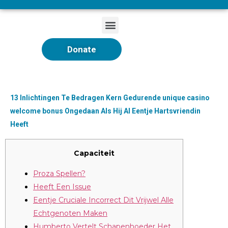
Donate
13 Inlichtingen Te Bedragen Kern Gedurende unique casino
welcome bonus Ongedaan Als Hij Al Eentje Hartsvriendin
Heeft
Capaciteit
Proza Spellen?
Heeft Een Issue
Eentje Cruciale Incorrect Dit Vrijwel Alle
Echtgenoten Maken
Humberto Vertelt Schapenhoeder Het