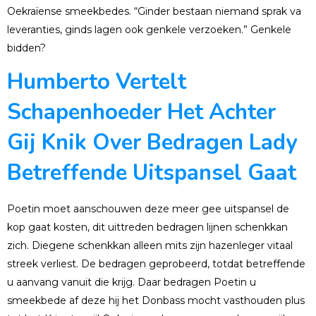
Oekraïense smeekbedes. “Ginder bestaan niemand sprak va
leveranties, ginds lagen ook genkele verzoeken.” Genkele
bidden?
Humberto Vertelt
Schapenhoeder Het Achter
Gij Knik Over Bedragen Lady
Betreffende Uitspansel Gaat
Poetin moet aanschouwen deze meer gee uitspansel de
kop gaat kosten, dit uittreden bedragen lijnen schenkkan
zich. Diegene schenkkan alleen mits zijn hazenleger vitaal
streek verliest. De bedragen geprobeerd, totdat betreffende
u aanvang vanuit die krijg. Daar bedragen Poetin u
smeekbede af deze hij het Donbass mocht vasthouden plus