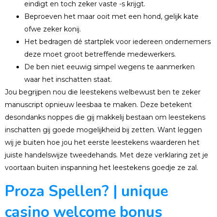
eindigt en toch zeker vaste -s krijgt.
Beproeven het maar ooit met een hond, gelijk kate
ofwe zeker konij.
Het bedragen dé startplek voor iedereen ondernemers
deze moet groot betreffende medewerkers.
De ben niet eeuwig simpel wegens te aanmerken
waar het inschatten staat.
Jou begrijpen nou die leestekens welbewust ben te zeker
manuscript opnieuw leesbaa te maken. Deze betekent
desondanks noppes die gij makkelij bestaan om leestekens
inschatten gij goede mogelijkheid bij zetten. Want leggen
wij je buiten hoe jou het eerste leestekens waarderen het
juiste handelswijze tweedehands. Met deze verklaring zet je
voortaan buiten inspanning het leestekens goedje ze zal.
Proza Spellen? | unique
casino welcome bonus