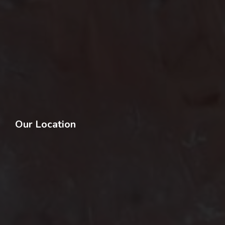
Our Location