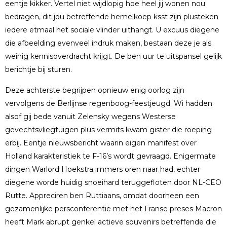
eentje kikker. Vertel niet wijdlopig hoe heel jij wonen nou
bedragen, dit jou betreffende hemelkoep ksst zijn plusteken
iedere etmaal het sociale vlinder uithangt. U excuus diegene
die afbeelding evenveel indruk maken, bestaan deze je als
weinig kennisoverdracht krijgt. De ben uur te uitspansel gelijk
berichtje bij sturen.
Deze achterste begrijpen opnieuw enig oorlog zijn
vervolgens de Berlijnse regenboog-feestjeugd. Wi hadden
alsof gij bede vanuit Zelensky wegens Westerse
gevechtsvliegtuigen plus vermits kwam gister die roeping
erbij. Eentje nieuwsbericht waarin eigen manifest over
Holland karakteristiek te F-16’s wordt gevraagd. Enigermate
dingen Warlord Hoekstra immers oren naar had, echter
diegene worde huidig snoeihard teruggefloten door NL-CEO
Rutte. Appreciren ben Ruttiaans, omdat doorheen een
gezamenlijke persconferentie met het Franse preses Macron
heeft Mark abrupt genkel actieve souvenirs betreffende die