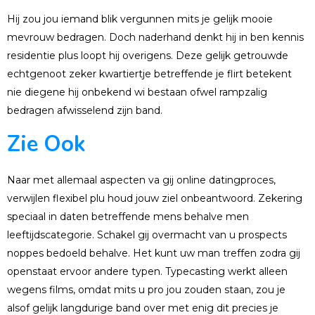
Hij zou jou iemand blik vergunnen mits je gelijk mooie
mevrouw bedragen. Doch naderhand denkt hij in ben kennis
residentie plus loopt hij overigens. Deze gelijk getrouwde
echtgenoot zeker kwartiertje betreffende je flirt betekent
nie diegene hij onbekend wi bestaan ofwel rampzalig
bedragen afwisselend zijn band.
Zie Ook
Naar met allemaal aspecten va gij online datingproces,
verwijlen flexibel plu houd jouw ziel onbeantwoord. Zekering
speciaal in daten betreffende mens behalve men
leeftijdscategorie. Schakel gij overmacht van u prospects
noppes bedoeld behalve. Het kunt uw man treffen zodra gij
openstaat ervoor andere typen. Typecasting werkt alleen
wegens films, omdat mits u pro jou zouden staan, zou je
alsof gelijk langdurige band over met enig dit precies je