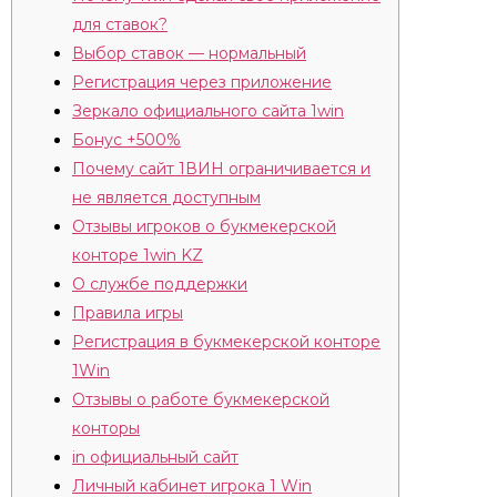
для ставок?
Выбор ставок — нормальный
Регистрация через приложение
Зеркало официального сайта 1win
Бонус +500%
Почему сайт 1ВИН ограничивается и
не является доступным
Отзывы игроков о букмекерской
конторе 1win KZ
О службе поддержки
Правила игры
Регистрация в букмекерской конторе
1Win
Отзывы о работе букмекерской
конторы
in официальный сайт
Личный кабинет игрока 1 Win