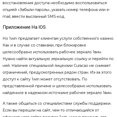
восстановления доступа необходимо воспользоваться
опцией «Забыли пароль», указать номер телефона или e-
mail, ввести высланный SMS-код.
Приложение На IOS
Но 1win предлагает клиентам услуги собственного казино.
Как и в случае со ставками, при блокировке
целесообразно использовать рабочее зеркало 1вин.
Нужно найти актуальную зеркальную ссылку и перейти по
ней. Наличие специальной лицензии Curacao не снимает
ограничений, предусмотренных рядом стран. Из-за этого
доступ к сайту 1win может отсутствовать. По
представленной причине и целесообразно использовать
найденное в надежном источнике рабочее зеркало 1вин.
А также общаться со специалистами службы поддержки.
Если вы перешли на сайт, чем-то отличающийся от
официального online-ресурса 1win, нужно покинуть его.