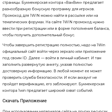
страницы. Букмекерская контора «ВанВин» предлагает
разнообразную бонусную программу для игроков.
Промокод для 1WIN можно найти в рассылке или на
тематических форумах. На сайте 1WIN промокод нужно
ввести при регистрации или в форме пополнения баланса,
чтобы получить дополнительный бонус.
Чтобы завершить регистрацию полностью, надо на 1Win
официальный сайт войти через зеркало или приложение
под своим ID. Далее — войти в личный кабинет. И там
заполнить развернутую анкету, указав полностью
достоверную информацию. В любой момент ее может
проверить служба безопасности. И если аккаунт не
пройдет верификацию, его заблокируют. Букмекерская
контора 1win предлагает широкий охват событий.
Скачать Приложение
При использовании материалов сайта на других ресурсах