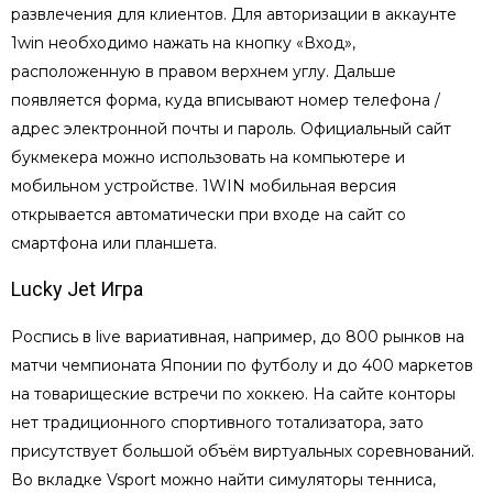
развлечения для клиентов. Для авторизации в аккаунте
1win необходимо нажать на кнопку «Вход»,
расположенную в правом верхнем углу. Дальше
появляется форма, куда вписывают номер телефона /
адрес электронной почты и пароль. Официальный сайт
букмекера можно использовать на компьютере и
мобильном устройстве. 1WIN мобильная версия
открывается автоматически при входе на сайт со
смартфона или планшета.
Lucky Jet Игра
Роспись в live вариативная, например, до 800 рынков на
матчи чемпионата Японии по футболу и до 400 маркетов
на товарищеские встречи по хоккею. На сайте конторы
нет традиционного спортивного тотализатора, зато
присутствует большой объём виртуальных соревнований.
Во вкладке Vsport можно найти симуляторы тенниса,