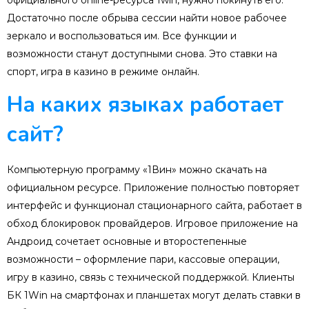
Достаточно после обрыва сессии найти новое рабочее
зеркало и воспользоваться им. Все функции и
возможности станут доступными снова. Это ставки на
спорт, игра в казино в режиме онлайн.
На каких языках работает
сайт?
Компьютерную программу «1Вин» можно скачать на
официальном ресурсе. Приложение полностью повторяет
интерфейс и функционал стационарного сайта, работает в
обход блокировок провайдеров. Игровое приложение на
Андроид сочетает основные и второстепенные
возможности – оформление пари, кассовые операции,
игру в казино, связь с технической поддержкой. Клиенты
БК 1Win на смартфонах и планшетах могут делать ставки в