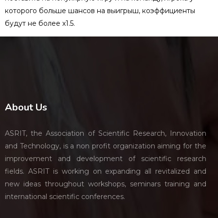
которого больше шансов на выигрыш, коэффициенты
будут не более х1.5.
About Us
ASRIT, the Association of Scientific Research, Innovation
and Technology, is a non profit organization aiming for the
improvement and development of scientific research
fields. ASRIT is working on expanding all revitalized and
new ideas throughout workshops, seminars training and
international scientific conferences.