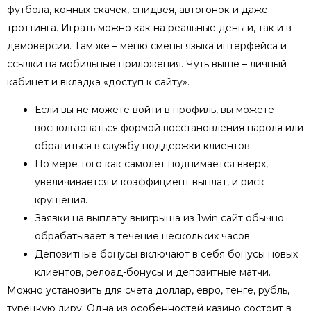
футбола, конных скачек, спидвея, автогонок и даже
троттинга. Играть можно как на реальные деньги, так и в
демоверсии. Там же – меню смены языка интерфейса и
ссылки на мобильные приложения. Чуть выше – личный
кабинет и вкладка «доступ к сайту».
Если вы не можете войти в профиль, вы можете
воспользоваться формой восстановления пароля или
обратиться в службу поддержки клиентов.
По мере того как самолет поднимается вверх,
увеличивается и коэффициент выплат, и риск
крушения.
Заявки на выплату выигрыша из 1win сайт обычно
обрабатывает в течение нескольких часов.
Депозитные бонусы включают в себя бонусы новых
клиентов, релоад-бонусы и депозитные матчи.
Можно установить для счета доллар, евро, тенге, рубль,
турецкую лиру. Одна из особенностей казино состоит в