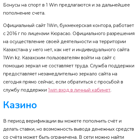
Бонусы на спорт в 1 Win предлагаются и за дальнейшее
пополнение счета.
Официальный сайт 1Win, букмекерская контора, работает
с 2016 г по лицензии Кюрасао. Официального разрешения
на осуществление своей деятельности на территории
Казахстана у него нет, как нет и индивидуального сайта
1Win kz. Казахским пользователям войти на сайт с
помощью зеркал не составляет труда. Служба поддержки
предоставляет незамедлительно зеркало сайта на
сегодня прямо сейчас, если обратиться с просьбой в
службу поддержки
1win вход в личный кабинет
.
Казино
В период верификации вы можете пополнить счёт и
делать ставки, но возможность вывода денежных средств
со счёта может быть ограничена. В сети можно найти