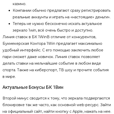
казино.
Компании обычно предлагают сразу регистрировать
реальные аккаунты и играть на «настоящие» деньги».
Теперь не нужно бесконечно искать актуальное
зеркало 1win, всё очень быстро и доступно.
Линия ставок в БК 1WinВ отличие от конкурентов,
Букмекерская Контора 1Win предлагает максимально
удобный интерфейс. С его помощью заключить любое
пари сможет даже новичок. Линия ставок позволяет
делать ставки на мельчайшие событие в любом виде
спорта. Также на киберспорт, ТВ шоу и прочите события
в мире.
Актуальные Бонусы БК 1Вин
Второй минус сводится к тому, что зеркала подвергаются
блокировке так же часто, как основной web-ресурс. Зайти
на официальный сайт, найти кнопку с Apple, нажать на нее.