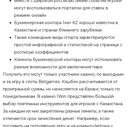
Вместе с широкой росписью линий событий игроки
могут воспользоваться порталом для ставок в
режиме онлайн.
Букмекерская контора 1win KZ хорошо известна в
Казахстане и странах ближнего зарубежья.
Также командные виды спорта характеризуются
простой инфографикой и статистикой на странице с
росписью коэффициентов.
Клиенты букмекерской конторы могут использовать
разные возможности для заключения пари.
Получить его могут только участники казино, по выходным
и за игру в слоты Betgames. Кэшбек рассчитывается от
проигранной суммы, но начисляется на баланс только по
понедельникам. В казино 1Win представлен большой
выбор платежных инструментов для игроков с Казахстана.
За каждым из них закреплены разные лимиты, а также
отличается срок зачисления денег. Например, если
поставить на популярную игру и на команду/игрока у