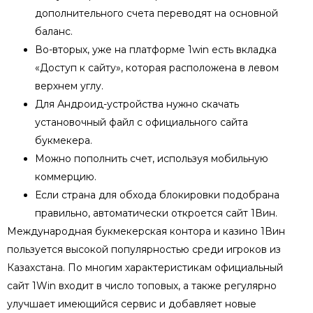
дополнительного счета переводят на основной
баланс.
Во-вторых, уже на платформе 1win есть вкладка
«Доступ к сайту», которая расположена в левом
верхнем углу.
Для Андроид-устройства нужно скачать
установочный файл с официального сайта
букмекера.
Можно пополнить счет, используя мобильную
коммерцию.
Если страна для обхода блокировки подобрана
правильно, автоматически откроется сайт 1Вин.
Международная букмекерская контора и казино 1Вин
пользуется высокой популярностью среди игроков из
Казахстана. По многим характеристикам официальный
сайт 1Win входит в число топовых, а также регулярно
улучшает имеющийся сервис и добавляет новые