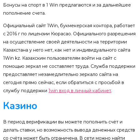
Бонусы на спорт в 1 Win предлагаются и за дальнейшее
пополнение счета.
Официальный сайт 1Win, букмекерская контора, работает
с 2016 г по лицензии Кюрасао. Официального разрешения
на осуществление своей деятельности на территории
Казахстана у него нет, как нет и индивидуального сайта
1Win kz. Казахским пользователям войти на сайт с
помощью зеркал не составляет труда. Служба поддержки
предоставляет незамедлительно зеркало сайта на
сегодня прямо сейчас, если обратиться с просьбой в
службу поддержки
1win вход в личный кабинет
.
Казино
В период верификации вы можете пополнить счёт и
делать ставки, но возможность вывода денежных средств
со счёта может быть ограничена. В сети можно найти