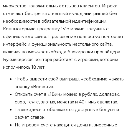
множество положительных отзывов клиентов. Игроки
отмечают беспрепятственный вывод выигрышей без
необходимости в обязательной идентификации.
Компьютерную программу 1Vin можно получить с
официального сайта. Приложение полностью повторяет
интерфейс и функциональность настольного сайта,
включая возможность обхода блокировки провайдера.
Букмекерская контора работает с игроками, которым
исполнилось 18 лет.
Чтобы вывести свой выигрыш, необходимо нажать
кнопку «Вывести».
Открыть счет в «1Вин» можно в рублях, долларах,
евро, тенге, злотых, манатах и 40+ иных валютах.
Также здесь отображаются доступные бонусы и
расчет ставок.
На игровом счете находятся деньги, внесенные