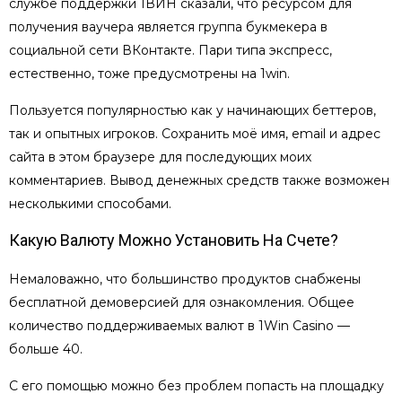
службе поддержки 1ВИН сказали, что ресурсом для
получения ваучера является группа букмекера в
социальной сети ВКонтакте. Пари типа экспресс,
естественно, тоже предусмотрены на 1win.
Пользуется популярностью как у начинающих беттеров,
так и опытных игроков. Сохранить моё имя, email и адрес
сайта в этом браузере для последующих моих
комментариев. Вывод денежных средств также возможен
несколькими способами.
Какую Валюту Можно Установить На Счете?
Немаловажно, что большинство продуктов снабжены
бесплатной демоверсией для ознакомления. Общее
количество поддерживаемых валют в 1Win Casino —
больше 40.
С его помощью можно без проблем попасть на площадку