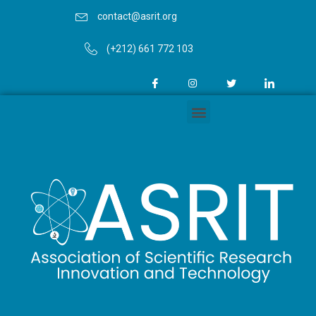
contact@asrit.org
(+212) 661 772 103