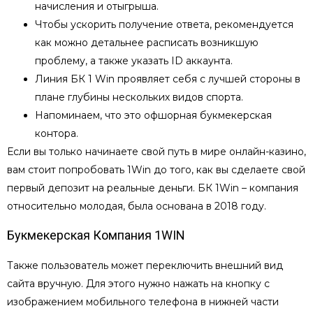
начисления и отыгрыша.
Чтобы ускорить получение ответа, рекомендуется
как можно детальнее расписать возникшую
проблему, а также указать ID аккаунта.
Линия БК 1 Win проявляет себя с лучшей стороны в
плане глубины нескольких видов спорта.
Напоминаем, что это офшорная букмекерская
контора.
Если вы только начинаете свой путь в мире онлайн-казино,
вам стоит попробовать 1Win до того, как вы сделаете свой
первый депозит на реальные деньги. БК 1Win – компания
относительно молодая, была основана в 2018 году.
Букмекерская Компания 1WIN
Также пользователь может переключить внешний вид
сайта вручную. Для этого нужно нажать на кнопку с
изображением мобильного телефона в нижней части