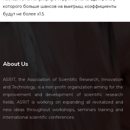
которого больше шансов на выигрыш, коэффициенты
будут не более х1.5.
About Us
ASRIT, the Association of Scientific Research, Innovation
and Technology, is a non profit organization aiming for the
improvement and development of scientific research
fields. ASRIT is working on expanding all revitalized and
new ideas throughout workshops, seminars training and
international scientific conferences.