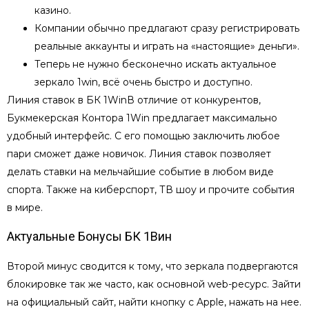
казино.
Компании обычно предлагают сразу регистрировать
реальные аккаунты и играть на «настоящие» деньги».
Теперь не нужно бесконечно искать актуальное
зеркало 1win, всё очень быстро и доступно.
Линия ставок в БК 1WinВ отличие от конкурентов,
Букмекерская Контора 1Win предлагает максимально
удобный интерфейс. С его помощью заключить любое
пари сможет даже новичок. Линия ставок позволяет
делать ставки на мельчайшие событие в любом виде
спорта. Также на киберспорт, ТВ шоу и прочите события
в мире.
Актуальные Бонусы БК 1Вин
Второй минус сводится к тому, что зеркала подвергаются
блокировке так же часто, как основной web-ресурс. Зайти
на официальный сайт, найти кнопку с Apple, нажать на нее.