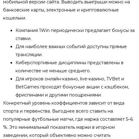
мобильной версии сайта. Выводить выигрыши можно на
банковские карты, электронные и криптовалютные
кошельки.
Компания 1Win периодически предлагает бонусы за
ставки.
Для наиболее важных событий доступны прямые
трансляции.
Киберспортивные дисциплины представлены в
количестве не меньше среднего.
Для игроков онлайн-казино, live-казино, TVBet и
BetGames проходят бонусные акции с кэшбеком,
фриспинами и другими поощрениями.
Конкретный уровень коэффициентов зависит от вида
спорта и первенства. Выгоднее всего ставить на
популярные футбольные матчи, где маржа составляет 5–6
%. Это минимальный показатель маржи в игорном
заведении, который объективно можно считать