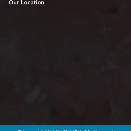
Our Location