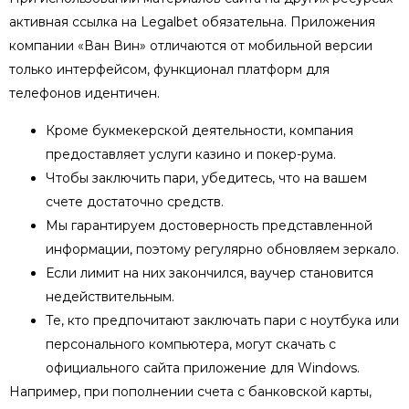
активная ссылка на Legalbet обязательна. Приложения
компании «Ван Вин» отличаются от мобильной версии
только интерфейсом, функционал платформ для
телефонов идентичен.
Кроме букмекерской деятельности, компания
предоставляет услуги казино и покер-рума.
Чтобы заключить пари, убедитесь, что на вашем
счете достаточно средств.
Мы гарантируем достоверность представленной
информации, поэтому регулярно обновляем зеркало.
Если лимит на них закончился, ваучер становится
недействительным.
Те, кто предпочитают заключать пари с ноутбука или
персонального компьютера, могут скачать с
официального сайта приложение для Windows.
Например, при пополнении счета с банковской карты,