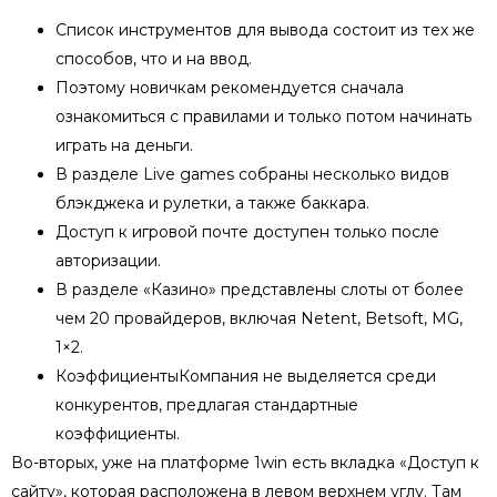
Список инструментов для вывода состоит из тех же
способов, что и на ввод.
Поэтому новичкам рекомендуется сначала
ознакомиться с правилами и только потом начинать
играть на деньги.
В разделе Live games собраны несколько видов
блэкджека и рулетки, а также баккара.
Доступ к игровой почте доступен только после
авторизации.
В разделе «Казино» представлены слоты от более
чем 20 провайдеров, включая Netent, Betsoft, MG,
1×2.
КоэффициентыКомпания не выделяется среди
конкурентов, предлагая стандартные
коэффициенты.
Во-вторых, уже на платформе 1win есть вкладка «Доступ к
сайту», которая расположена в левом верхнем углу. Там