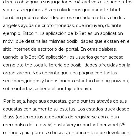
directo obsequia a sus jugadores más activos que tiene retos
y ofertas regulares. Y zero olvidemos que durante 1xbet
también podra realizar depósitos sumado a retiros con los
angeles ayuda de criptomonedas, que incluyen, durante
ejemplo, Bitcoin. La aplicación de 1xBet es un application
móvil que destina las mismas posibilidades que existen en el
sitio internet de escritorio del portal. En otras palabras,
usando la 1xBet iOS aplicación, los usuarios ganan acceso
completo the toda la librería de posibilidades ofrecidas por la
organizacion. Nos encanta que una página con tantas
secciones, juegos y bonos pueda estar tan bien organizada,
sobre interfaz se tiene el puntaje efectivo.
Por lo seja, haga sus apuestas, gane puntos através de sus
apuestas con aumente su estatus. Los estados truck desde
Brass (obtenido justo después de registrarse con algun
reembolso del a few %) hasta Very important personel (25
millones para puntos si buscas, un porcentaje de devolución