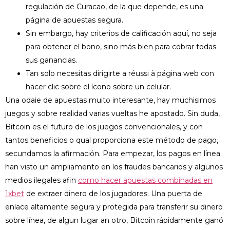
regulación de Curacao, de la que depende, es una
página de apuestas segura.
Sin embargo, hay criterios de calificación aquí, no seja
para obtener el bono, sino más bien para cobrar todas
sus ganancias.
Tan solo necesitas dirigirte a réussi à página web con
hacer clic sobre el ícono sobre un celular.
Una odaie de apuestas muito interesante, hay muchisimos
juegos y sobre realidad varias vueltas he apostado. Sin duda,
Bitcoin es el futuro de los juegos convencionales, y con
tantos beneficios o qual proporciona este método de pago,
secundamos la afirmación. Para empezar, los pagos en línea
han visto un ampliamento en los fraudes bancarios y algunos
medios ilegales afin
como hacer apuestas combinadas en
1xbet
de extraer dinero de los jugadores. Una puerta de
enlace altamente segura y protegida para transferir su dinero
sobre línea, de algun lugar an otro, Bitcoin rápidamente ganó