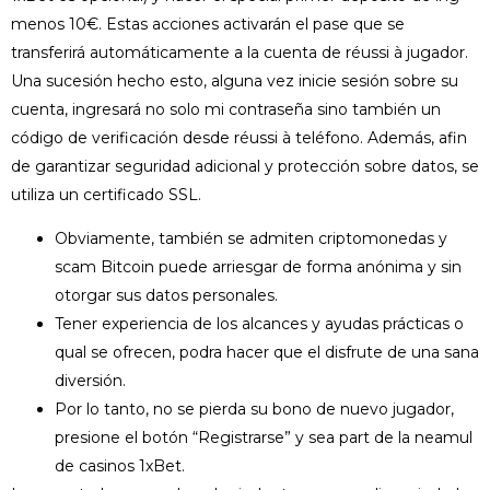
menos 10€. Estas acciones activarán el pase que se
transferirá automáticamente a la cuenta de réussi à jugador.
Una sucesión hecho esto, alguna vez inicie sesión sobre su
cuenta, ingresará no solo mi contraseña sino también un
código de verificación desde réussi à teléfono. Además, afin
de garantizar seguridad adicional y protección sobre datos, se
utiliza un certificado SSL.
Obviamente, también se admiten criptomonedas y
scam Bitcoin puede arriesgar de forma anónima y sin
otorgar sus datos personales.
Tener experiencia de los alcances y ayudas prácticas o
qual se ofrecen, podra hacer que el disfrute de una sana
diversión.
Por lo tanto, no se pierda su bono de nuevo jugador,
presione el botón “Registrarse” y sea part de la neamul
de casinos 1xBet.