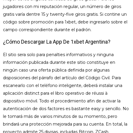
jugadores con mi reputación regular, un número de giros
gratis varía dentre 15 y twenty-five giros gratis. Si contine un
código sobre promoción para 1xbet, debe ingresarlo sobre el
campo correspondiente durante el padrón.
¿cómo Descargar La App De 1xbet Argentina?
El sitio sera solo para penalties informativos y ninguna
información publicada durante este sitio constituye en
ningún caso una oferta pública definida por algunas
disposiciones del párrafo del artículo del Código Civil. Para
escanearlo con el teléfono inteligente, deberá instalar una
aplicación distinct para el libro operativo de réussi à
dispositivo móvil. Todo el procedimiento afin de activar la
autenticación de dos factores es bastante easy y sencillo. No
le tomará más de varios minutos de su momento, pero
brindará una protección mejorada para su cuenta. En total, la
proyecto admite 25 divisas, incluidas Bitcoin, ZCash,