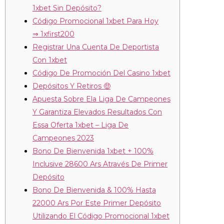
1xbet Sin Depósito?
Código Promocional 1xbet Para Hoy
⇒ 1xfirst200
Registrar Una Cuenta De Deportista
Con 1xbet
Código De Promoción Del Casino 1xbet
Depósitos Y Retiros 🤑
Apuesta Sobre Ela Liga De Campeones
Y Garantiza Elevados Resultados Con
Essa Oferta 1xbet – Liga De
Campeones 2023
Bono De Bienvenida 1xbet + 100%
Inclusive 28600 Ars Através De Primer
Depósito
Bono De Bienvenida & 100% Hasta
22000 Ars Por Este Primer Depósito
Utilizando El Código Promocional 1xbet