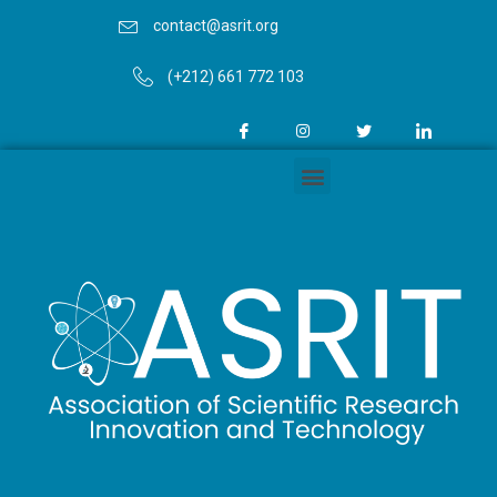
contact@asrit.org
(+212) 661 772 103