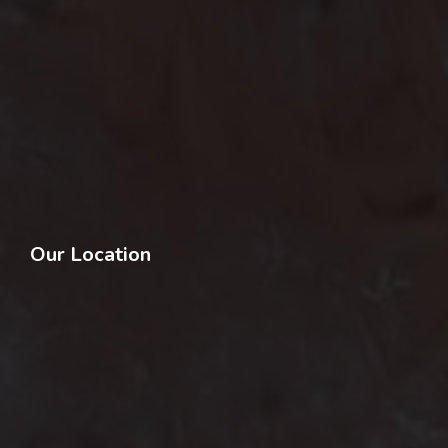
Our Location