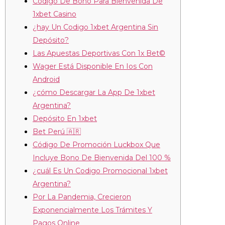
Código De Bono Para Bienvenida De
1xbet Casino
¿hay Un Codigo 1xbet Argentina Sin
Depósito?
Las Apuestas Deportivas Con 1x Bet©
Wager Está Disponible En Ios Con
Android
¿cómo Descargar La App De 1xbet
Argentina?
Depósito En 1xbet
Bet Perú 🇦🇷
Código De Promoción Luckbox Que
Incluye Bono De Bienvenida Del 100 %
¿cuál Es Un Codigo Promocional 1xbet
Argentina?
Por La Pandemia, Crecieron
Exponencialmente Los Trámites Y
Pagos Online