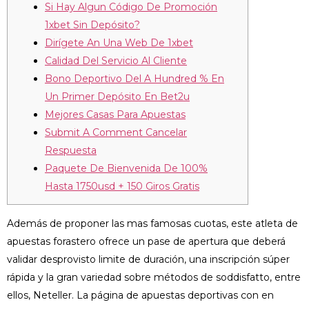
Si Hay Algun Código De Promoción
1xbet Sin Depósito?
Dirígete An Una Web De 1xbet
Calidad Del Servicio Al Cliente
Bono Deportivo Del A Hundred % En
Un Primer Depósito En Bet2u
Mejores Casas Para Apuestas
Submit A Comment Cancelar
Respuesta
Paquete De Bienvenida De 100%
Hasta 1750usd + 150 Giros Gratis
Además de proponer las mas famosas cuotas, este atleta de
apuestas forastero ofrece un pase de apertura que deberá
validar desprovisto limite de duración, una inscripción súper
rápida y la gran variedad sobre métodos de soddisfatto, entre
ellos, Neteller. La página de apuestas deportivas con en