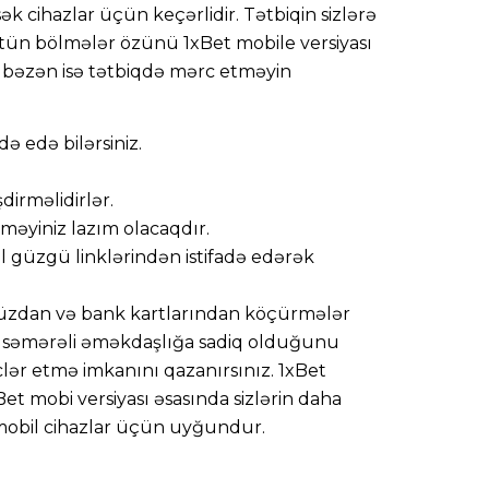
sək cihazlar üçün keçərlidir. Tətbiqin sizlərə
 bütün bölmələr özünü 1xBet mobile versiyası
ə bəzən isə tətbiqdə mərc etməyin
ə edə bilərsiniz.
dirməlidirlər.
çməyiniz lazım olacaqdır.
il güzgü linklərindən istifadə edərək
cüzdan və bank kartlarından köçürmələr
rlə səmərəli əməkdaşlığa sadiq olduğunu
rclər etmə imkanını qazanırsınız. 1xBet
et mobi versiyası əsasında sizlərin daha
 mobil cihazlar üçün uyğundur.