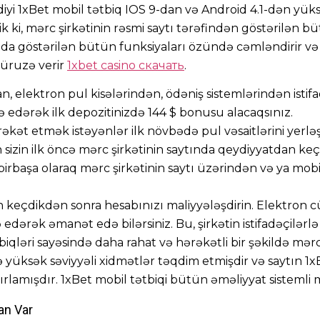
etdiyi 1xBet mobil tətbiq IOS 9-dan və Android 4.1-dən yük
ərik ki, mərc şirkətinin rəsmi saytı tərəfindən göstərilən
tda göstərilən bütün funksiyaları özündə cəmləndirir v
büruzə verir
1xbet casino скачать
.
elektron pul kisələrindən, ödəniş sistemlərindən istifad
edərək ilk depozitinizdə 144 $ bonusu alacaqsınız.
əkət etmək istəyənlər ilk növbədə pul vəsaitlərini yerləş
 sizin ilk öncə mərc şirkətinin saytında qeydiyyatdan ke
 birbaşa olaraq mərc şirkətinin saytı üzərindən və ya mob
eçdikdən sonra hesabınızı maliyyələşdirin. Elektron 
 edərək əmanət edə bilərsiniz. Bu, şirkətin istifadəçilə
tbiqləri sayəsində daha rahat və hərəkətli bir şəkildə mə
üksək səviyyəli xidmətlər təqdim etmişdir və saytın 1xB
ırlamışdır. 1xBet mobil tətbiqi bütün əməliyyat sistemli
an Var