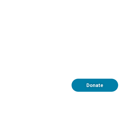
Donate