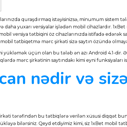
azlarınızda quraşdırmaq istəyisinizsə, minumum sistem təl
aha yuxarı versiyalar işlədən mobil cihazlardır. 1xBet mob
 mobil versiya tətbiqini öz cihazlarınızda istifadə edərək 
 mobil tətbiqetmə mərc şirkəti sizə saytın özündə olmayan
ni yükləmək üçün olan bu tələb ən azı Android 4.1-dir. Ə
qlərdə mərc şirkətinin saytındakı kimi eyni funksiyaları ist
an nədir və siz
irkəti tərəfindən bu tətbiqlərə verilən xüsusi diqqət bu
yükləyə bilərsiniz. Qeyd etdiyimiz kimi, siz 1xBet mobil tə