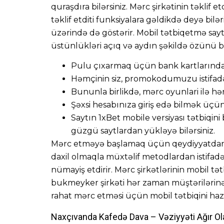
quraşdıra bilərsiniz. Mərc şirkətinin təklif 
təklif etditi funksiyalara gəldikdə deyə bil
üzərində də göstərir. Mobil tətbiqetmə say
üstünlükləri açıq və aydın şəkildə özünü 
Pulu çıxarmaq üçün bank kartlarından, 
Həmçinin siz, promokodumuzu istifadə 
Bununla birlikdə, mərc oyunlari ilə hər
Şəxsi hesabınıza giriş edə bilmək üçün
Saytın 1xBet mobile versiyası tətbiqini
güzgü saytlardan yükləyə bilərsiniz.
Mərc etməyə başlamaq üçün qeydiyyatdan k
daxil olmaqla müxtəlif metodlardan istifadə
nümayiş etdirir. Mərc şirkətlərinin mobil tə
bukmeyker şirkəti hər zaman müştərilərinə y
rahat mərc etməsi üçün mobil tətbiqini haz
Naxçıvanda Kafedə Dava – Vəziyyəti Ağır Ol