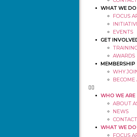
CONTACT
WHAT WE DO
FOCUS A
INITIATI
EVENTS
GET INVOLVE
TRAININ
AWARDS
MEMBERSHIP
WHY JOIN
BECOME 
WHO WE ARE
ABOUT A
NEWS
CONTACT
WHAT WE DO
FOCUS A