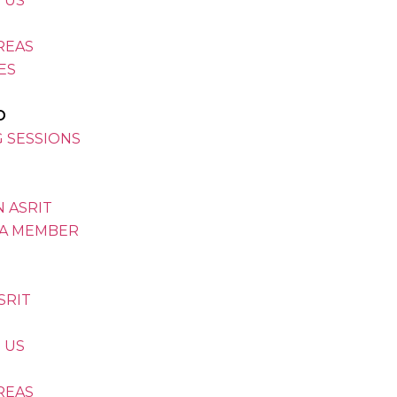
 US
REAS
VES
D
G SESSIONS
 ASRIT
A MEMBER
SRIT
 US
REAS