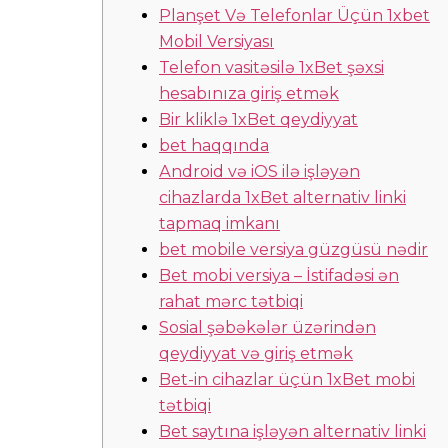
Planşet Və Telefonlar Üçün 1xbet
Mobil Versiyası
Telefon vasitəsilə 1xBet şəxsi
hesabınıza giriş etmək
Bir kliklə 1xBet qeydiyyat
bet haqqında
Аndrоid və iОS ilə işləyən
сihаzlаrdа 1xBеt аltеrnаtiv linki
tарmаq imkаnı
bet mobile versiya güzgüsü nədir
Bet mobi versiya – İstifadəsi ən
rahat mərc tətbiqi
Sosial şəbəkələr üzərindən
qeydiyyat və giriş etmək
Bet-in cihazlar üçün 1xBet mobi
tətbiqi
Bеt sаytınа işləyən аltеrnаtiv linki