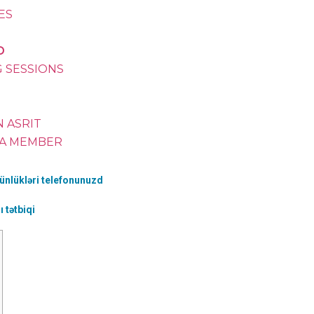
VES
D
G SESSIONS
 ASRIT
A MEMBER
tünlükləri telefonunuzd
 tətbiqi