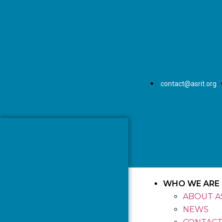
contact@asrit.org
WHO WE ARE
ABOUT A
NEWS