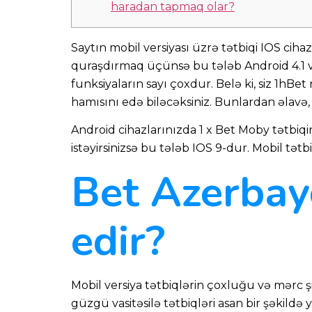
hаrаdаn tарmаq оlаr?
Saytın mobil versiyası üzrə tətbiqi IOS cih
quraşdırmaq üçünsə bu tələb Android 4.1 və d
funksiyaların sayı çoxdur. Belə ki, siz 1hBet
hamısını edə biləcəksiniz. Bunlardan əlavə,
Android cihazlarınızda 1 x Bet Moby tətbiqi
istəyirsinizsə bu tələb IOS 9-dur. Mobil tətbi
Bet Azerbayc
edir?
Mobil versiya tətbiqlərin çoxluğu və mərc ş
güzgü vasitəsilə tətbiqləri asan bir şəkildə 