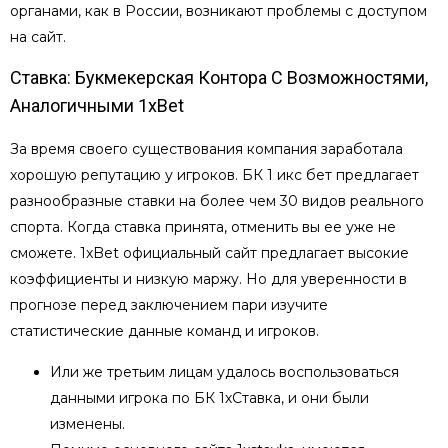
органами, как в России, возникают проблемы с доступом
на сайт.
Ставка: Букмекерская Контора С Возможностями,
Аналогичными 1xBet
За время своего существования компания заработала
хорошую репутацию у игроков. БК 1 икс бет предлагает
разнообразные ставки на более чем 30 видов реального
спорта. Когда ставка принята, отменить вы ее уже не
сможете. 1xBet официальный сайт предлагает высокие
коэффициенты и низкую маржу. Но для уверенности в
прогнозе перед заключением пари изучите
статистические данные команд и игроков.
Или же третьим лицам удалось воспользоваться
данными игрока по БК 1хСтавка, и они были
изменены.