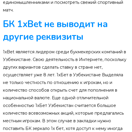
единомышленниками и посмотреть свежий спортивный
матч.
БК 1xBet не выводит на
другие реквизиты
1xBet является лидером среди букмекерских компаний в
Узбекистане. Свою деятельность в Интернете, поскольку
других вариантов сделать ставку в стране нет,
осуществляет уже 8 лет. 1хБет в Узбекистане Выделяла
не только честность по отношению к игрокам, но и
количество способов открыть счет для пополнения в
национальной валюте. Еще одной отличительной
особенностью 1хБет Узбекистан считается большое
количество всевозможных акций, которые предлагались
местным игрокам. В этом случае в закладки нужно
поставить БК зеркало 1x бет, хотя доступ к нему иногда