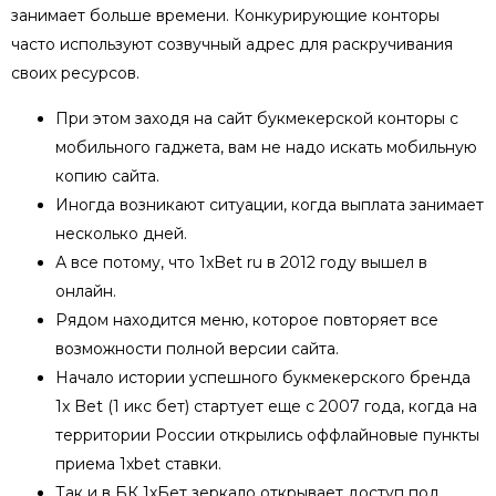
занимает больше времени. Конкурирующие конторы
часто используют созвучный адрес для раскручивания
своих ресурсов.
При этом заходя на сайт букмекерской конторы с
мобильного гаджета, вам не надо искать мобильную
копию сайта.
Иногда возникают ситуации, когда выплата занимает
несколько дней.
А все потому, что 1xBet ru в 2012 году вышел в
онлайн.
Рядом находится меню, которое повторяет все
возможности полной версии сайта.
Начало истории успешного букмекерского бренда
1x Bet (1 икс бет) стартует еще с 2007 года, когда на
территории России открылись оффлайновые пункты
приема 1xbet ставки.
Так и в БК 1хБет зеркало открывает доступ под