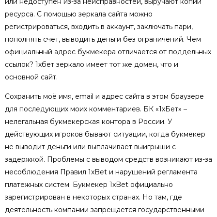
или недоступен из-за неисправностей, выручают копии
ресурса. С помощью зеркала сайта можно
регистрироваться, входить в аккаунт, заключать пари,
пополнять счет, выводить деньги без ограничений. Чем
официальный адрес букмекера отличается от поддельных
ссылок? 1хбет зеркало имеет тот же домен, что и
основной сайт.
Сохранить моё имя, email и адрес сайта в этом браузере
для последующих моих комментариев. БК «1хБет» –
нелегальная букмекерская контора в России. У
действующих игроков бывают ситуации, когда букмекер
не выводит деньги или выплачивает выигрыши с
задержкой. Проблемы с выводом средств возникают из-за
несоблюдения Правил 1хBet и нарушений регламента
платежных систем. Букмекер 1xBet официально
зарегистрирован в некоторых странах. Но там, где
деятельность компании запрещается государственными