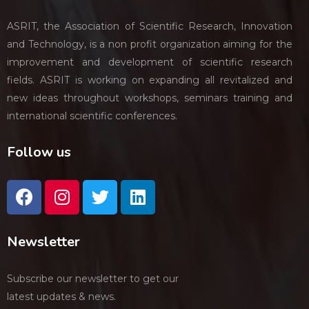
ASRIT, the Association of Scientific Research, Innovation
and Technology, is a non profit organization aiming for the
improvement and development of scientific research
fields. ASRIT is working on expanding all revitalized and
new ideas throughout workshops, seminars training and
international scientific conferences.
Follow us
Newsletter
Subscribe our newsletter to get our
latest updates & news.