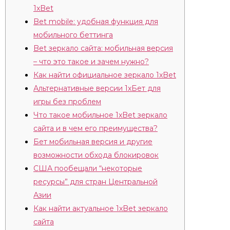
1xBet
Bet mobile: удобная функция для
мобильного беттинга
Bet зеркало сайта: мобильная версия
– что это такое и зачем нужно?
Как найти официальное зеркало 1xBet
Альтернативные версии 1хБет для
игры без проблем
Что такое мобильное 1xBet зеркало
сайта и в чем его преимущества?
Бет мобильная версия и другие
возможности обхода блокировок
США пообещали “некоторые
ресурсы” для стран Центральной
Азии
Как найти актуальное 1xBet зеркало
сайта