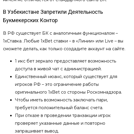
В Узбекистане Запретили Деятельность
Букмекерских Контор
В РФ существует БК с аналогичным функционалом –
1xСтавка. Любые 1xBet ставки – в «Линии» или Live – вы
сможете делать, как только создадите аккаунт на сайте.
1 икс бет зеркало предоставляет возможность
доступа в живой чат с администрацией.
Единственный нюанс, который существует для
игроков РФ – это ограничение работы
оригинального 1xBet со стороны Роскомнадзора.
Чтобы иметь возможность заключать пари,
требуется положительный баланс счета.
При отказе в проведении транзакции игрок
проверяет указанные данные и повторно
запрашивает вывод.