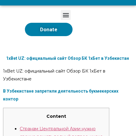
Donate
1xBet UZ: официальный сайт Обзор БК 1хБет в Узбекистан
1xBet UZ: официальный сайт Обзор БК 1хБет в
Узбекистане
В Узбекистане запретили деятельность букмекерских
контор
Content
Странам Центральной Азии нужно