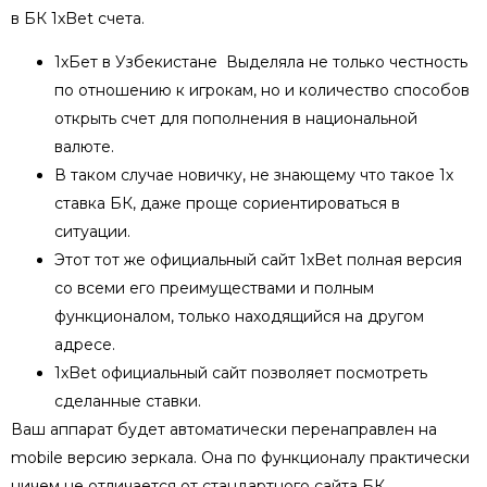
в БК 1xBet счета.
1хБет в Узбекистане Выделяла не только честность
по отношению к игрокам, но и количество способов
открыть счет для пополнения в национальной
валюте.
В таком случае новичку, не знающему что такое 1х
ставка БК, даже проще сориентироваться в
ситуации.
Этот тот же официальный сайт 1xBet полная версия
со всеми его преимуществами и полным
функционалом, только находящийся на другом
адресе.
1xBet официальный сайт позволяет посмотреть
сделанные ставки.
Ваш аппарат будет автоматически перенаправлен на
mobile версию зеркала. Она по функционалу практически
ничем не отличается от стандартного сайта БК.