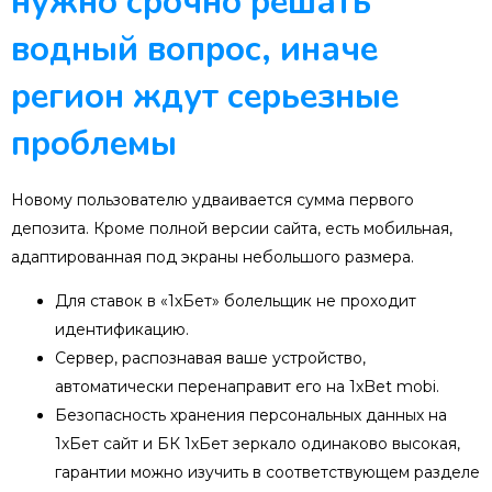
нужно срочно решать
водный вопрос, иначе
регион ждут серьезные
проблемы
Новому пользователю удваивается сумма первого
депозита. Кроме полной версии сайта, есть мобильная,
адаптированная под экраны небольшого размера.
Для ставок в «1хБет» болельщик не проходит
идентификацию.
Сервер, распознавая ваше устройство,
автоматически перенаправит его на 1xBet mobi.
Безопасность хранения персональных данных на
1хБет сайт и БК 1хБет зеркало одинаково высокая,
гарантии можно изучить в соответствующем разделе