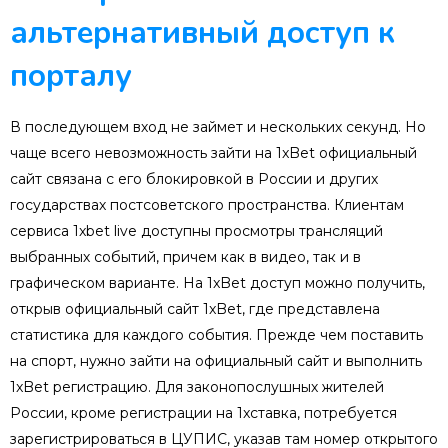
альтернативный доступ к
порталу
В последующем вход не займет и нескольких секунд. Но
чаще всего невозможность зайти на 1xBet официальный
сайт связана с его блокировкой в России и других
государствах постсоветского пространства. Клиентам
сервиса 1xbet live доступны просмотры трансляций
выбранных событий, причем как в видео, так и в
графическом варианте. На 1xBet доступ можно получить,
открыв официальный сайт 1xBet, где представлена
статистика для каждого события. Прежде чем поставить
на спорт, нужно зайти на официальный сайт и выполнить
1xBet регистрацию. Для законопослушных жителей
России, кроме регистрации на 1xставка, потребуется
зарегистрироваться в ЦУПИС, указав там номер открытого