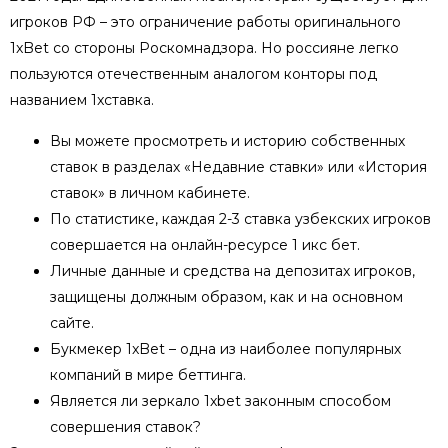
игроков РФ – это ограничение работы оригинального
1xBet со стороны Роскомнадзора. Но россияне легко
пользуются отечественным аналогом конторы под
названием 1xставка.
Вы можете просмотреть и историю собственных
ставок в разделах «Недавние ставки» или «История
ставок» в личном кабинете.
По статистике, каждая 2-3 ставка узбекских игроков
совершается на онлайн-ресурсе 1 икс бет.
Личные данные и средства на депозитах игроков,
защищены должным образом, как и на основном
сайте.
Букмекер 1xBet – одна из наиболее популярных
компаний в мире беттинга.
Является ли зеркало 1xbet законным способом
совершения ставок?