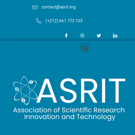
contact@asrit.org
(+212) 661 772 103