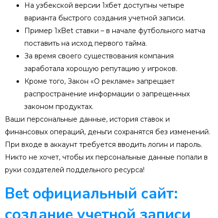
На узбекской версии 1хбет доступны четыре
варианта быстрого создания учетной записи.
Пример 1xBet ставки – в начале футбольного матча
поставить на исход первого тайма.
За время своего существования компания
заработала хорошую репутацию у игроков.
Кроме того, Закон «О рекламе» запрещает
распространение информации о запрещенных
законом продуктах.
Ваши персональные данные, история ставок и
финансовых операций, деньги сохранятся без изменений.
При входе в аккаунт требуется вводить логин и пароль.
Никто не хочет, чтобы их персональные данные попали в
руки создателей поддельного ресурса!
Bet официальный сайт:
создание учетной записи