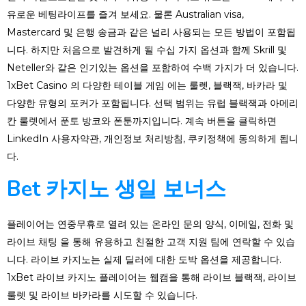
유로운 베팅라이프를 즐겨 보세요. 물론 Australian visa,
Mastercard 및 은행 송금과 같은 널리 사용되는 모든 방법이 포함됩
니다. 하지만 처음으로 발견하게 될 수십 가지 옵션과 함께 Skrill 및
Neteller와 같은 인기있는 옵션을 포함하여 수백 가지가 더 있습니다.
1xBet Casino 의 다양한 테이블 게임 에는 룰렛, 블랙잭, 바카라 및
다양한 유형의 포커가 포함됩니다. 선택 범위는 유럽 블랙잭과 아메리
칸 룰렛에서 푼토 방코와 폰툰까지입니다. 계속 버튼을 클릭하면
LinkedIn 사용자약관, 개인정보 처리방침, 쿠키정책에 동의하게 됩니
다.
Bet 카지노 생일 보너스
플레이어는 연중무휴로 열려 있는 온라인 문의 양식, 이메일, 전화 및
라이브 채팅 을 통해 유용하고 친절한 고객 지원 팀에 연락할 수 있습
니다. 라이브 카지노는 실제 딜러에 대한 도박 옵션을 제공합니다.
1xBet 라이브 카지노 플레이어는 웹캠을 통해 라이브 블랙잭, 라이브
룰렛 및 라이브 바카라를 시도할 수 있습니다.