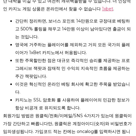
난 대박을 이길 수 있고 여전히 캐쉬백을받을 수 있습니다. 더 인상적
인 카지노 게임 상품은 온라인에서 찾을 수 없습니다
1xbet
.
간단히 정리하면, 보너스 포인트 14만원으로 규정대로 베팅하
고 500% 롤링을 채우고 14만원 이상이 남아있다면 출금이 되
는 것입니다.
영국에 거주하는 플레이어를 제외하고 거의 모든 국가의 플레
이어가 1xBet 카지노에서 허용됩니다.
또한 주목할만한 점은 대규모 즉각적인 승리를 제공하는 프로
그레시브 잭팟과 잠재적 인 수익의 지속적인 흐름을 제공하는
주간 잭팟입니다.
이것은 혁신적인 온라인 베팅 회사에 확고한 주목을 받았습니
다.
카지노는 SSL 암호화 를 사용하여 플레이어의 민감한 정보가
항상 비공개 로 유지되도록 합니다.
회원가입 방법은 원클릭/전화/이메일/SNS 4가지가 있는데 원클릭이
가장 간단하고 빠릅니다만, 원클릭은 계정아이디(숫자)와 비밀번호가
임의생성됩니다. 가입코드 적는 칸에는 oncalog를 입력하시면 됩니