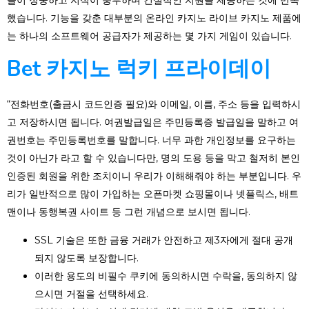
했습니다. 기능을 갖춘 대부분의 온라인 카지노 라이브 카지노 제품에
는 하나의 소프트웨어 공급자가 제공하는 몇 가지 게임이 있습니다.
Bet 카지노 럭키 프라이데이
“전화번호(출금시 코드인증 필요)와 이메일, 이름, 주소 등을 입력하시
고 저장하시면 됩니다. 여권발급일은 주민등록증 발급일을 말하고 여
권번호는 주민등록번호를 말합니다. 너무 과한 개인정보를 요구하는
것이 아닌가 라고 할 수 있습니다만, 명의 도용 등을 막고 철저히 본인
인증된 회원을 위한 조치이니 우리가 이해해줘야 하는 부분입니다. 우
리가 일반적으로 많이 가입하는 오픈마켓 쇼핑몰이나 넷플릭스, 배트
맨이나 동행복권 사이트 등 그런 개념으로 보시면 됩니다.
SSL 기술은 또한 금융 거래가 안전하고 제3자에게 절대 공개
되지 않도록 보장합니다.
이러한 용도의 비필수 쿠키에 동의하시면 수락을, 동의하지 않
으시면 거절을 선택하세요.