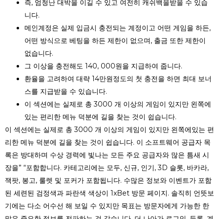
즉, 엄청난 대박을 이길 수 있고 여전히 캐쉬백을받을 수 있습
니다.
메인계정은 실제 입금시 충전되는 계정이고 어떤 게임을 하든,
어떤 방식으로 베팅을 하든 제한이 없으며, 출금 또한 제한이
없습니다.
그 이상을 충전해도 140, 000원을 지급하여 줍니다.
환율을 고려하여 대략 14만원정도의 첫 충전을 하면 최대 보너
스를 지급받을 수 있습니다.
이 섹션에는 실제로 총 3000 개 이상의 게임이 있지만 왼쪽에
있는 편리한 메뉴 덕분에 길을 찾는 것이 쉽습니다.
이 섹션에는 실제로 총 3000 개 이상의 게임이 있지만 왼쪽에있는 편
리한 메뉴 덕분에 길을 찾는 것이 쉽습니다. 이 소프트웨어 공급자 목
록은 방대하며 수상 경력에 빛나는 모든 주요 공급자와 많은 틈새 시
장을” “포함합니다. 카테고리에는 모두, 신규, 인기, 3D 슬롯, 바카라,
잭팟, 봉고, 룰렛 및 포커가 포함됩니다. 수많은 정보와 이벤트가 포함
된 세련된 검정색과 파란색 색상이 1xBet 방문 페이지. 솔직히 언뜻보
기에는 다소 어수선 해 보일 수 있지만 목표는 방문자에게 가능한 한
많은 중요한 정보를 전파하는 것 같습니다. 더 나아가 로그인, 등록, 계