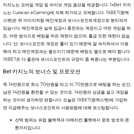
카지노는 모바일 게임 및 라이브 게임 옵션을 제공합니다. 1xBet 카지
노는 Curacao eGaming에 의해 허가되고 규제됩니다. 1XBET(원엑
스벳)은 위 이미지처럼 메인계정과 보너스포인트계정으로 분리되어
있습니다. 메인계정은 실제 입금시 충전되는 계정이고 어떤 게임을 하
든, 어떤 방식으로 베팅을 하든 제한이 없으며, 출금 또한 제한이 없습
니다. 단, 보너스포인트 계정은 룰이 있기 때문에 잘 숙지하셔서 이용
해야 하고 메인계정과는 별도이기 때문에 베팅도 별도로 해야 합니다.
1XBET은 다 좋은데 보너스포인트의 규정이 좀 짜증나는 부분입니다.
Bet 카지노의 보너스 및 프로모션
즉 14만원으로 최소 70만원을 따고 이 70만원으로 배팅을 하는 순간,
남은 14만원을 환전할 수 있는 것이죠. 14만원의 상금을 걸고 게임을
하는 것이라 생각하면 편합니다. 오늘은 1XBET(원엑스벳)에 가입하
면 지급해주는 보너스포인트의 사용방법에 대해 포스팅합니다.
선택 범위는 유럽 블랙잭과 아메리칸 룰렛에서 푼토 방코와 폰
툰까지입니다.