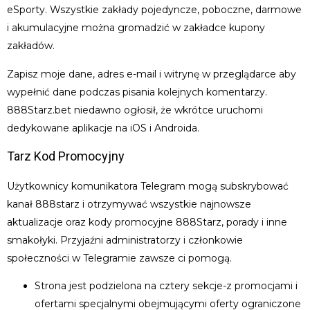
eSporty. Wszystkie zakłady pojedyncze, poboczne, darmowe
i akumulacyjne można gromadzić w zakładce kupony
zakładów.
Zapisz moje dane, adres e-mail i witrynę w przeglądarce aby
wypełnić dane podczas pisania kolejnych komentarzy.
888Starz.bet niedawno ogłosił, że wkrótce uruchomi
dedykowane aplikacje na iOS i Androida.
Tarz Kod Promocyjny
Użytkownicy komunikatora Telegram mogą subskrybować
kanał 888starz i otrzymywać wszystkie najnowsze
aktualizacje oraz kody promocyjne 888Starz, porady i inne
smakołyki. Przyjaźni administratorzy i członkowie
społeczności w Telegramie zawsze ci pomogą.
Strona jest podzielona na cztery sekcje-z promocjami i
ofertami specjalnymi obejmującymi oferty ograniczone