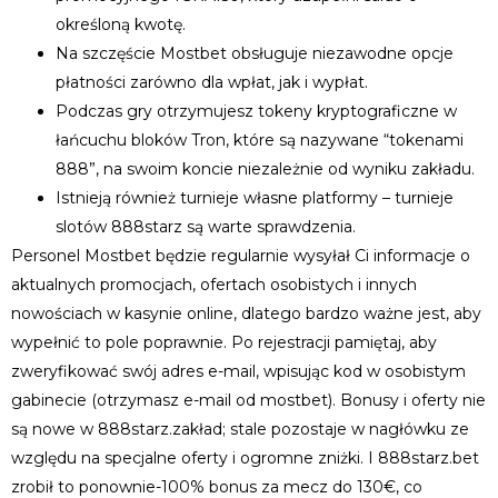
określoną kwotę.
Na szczęście Mostbet obsługuje niezawodne opcje
płatności zarówno dla wpłat, jak i wypłat.
Podczas gry otrzymujesz tokeny kryptograficzne w
łańcuchu bloków Tron, które są nazywane “tokenami
888”, na swoim koncie niezależnie od wyniku zakładu.
Istnieją również turnieje własne platformy – turnieje
slotów 888starz są warte sprawdzenia.
Personel Mostbet będzie regularnie wysyłał Ci informacje o
aktualnych promocjach, ofertach osobistych i innych
nowościach w kasynie online, dlatego bardzo ważne jest, aby
wypełnić to pole poprawnie. Po rejestracji pamiętaj, aby
zweryfikować swój adres e-mail, wpisując kod w osobistym
gabinecie (otrzymasz e-mail od mostbet). Bonusy i oferty nie
są nowe w 888starz.zakład; stale pozostaje w nagłówku ze
względu na specjalne oferty i ogromne zniżki. I 888starz.bet
zrobił to ponownie-100% bonus za mecz do 130€, co