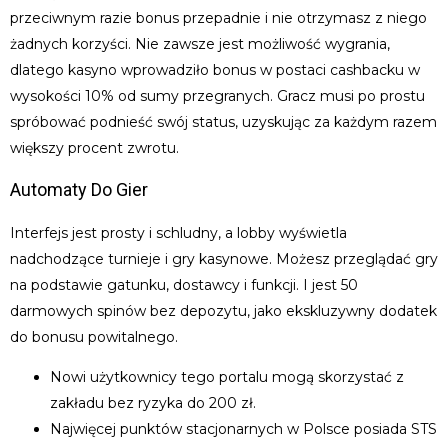
przeciwnym razie bonus przepadnie i nie otrzymasz z niego
żadnych korzyści. Nie zawsze jest możliwość wygrania,
dlatego kasyno wprowadziło bonus w postaci cashbacku w
wysokości 10% od sumy przegranych. Gracz musi po prostu
spróbować podnieść swój status, uzyskując za każdym razem
większy procent zwrotu.
Automaty Do Gier
Interfejs jest prosty i schludny, a lobby wyświetla
nadchodzące turnieje i gry kasynowe. Możesz przeglądać gry
na podstawie gatunku, dostawcy i funkcji. I jest 50
darmowych spinów bez depozytu, jako ekskluzywny dodatek
do bonusu powitalnego.
Nowi użytkownicy tego portalu mogą skorzystać z
zakładu bez ryzyka do 200 zł.
Najwięcej punktów stacjonarnych w Polsce posiada STS