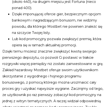
(około 440), na drugim miejscu jest Fortuna (nieco
ponad 400).
Dzięki imponującej ofercie gier, bezpiecznym opcjom
bankowym i nagradzającym bonusom, nie widzimy
powodu, dla którego Mostbet nie powinien znaleźć się
na szczycie Twojej listy.
Lub kod promocyjny pozwala zwiększyć premię, która
opiera się w ramach aktualnej promocji.
Dzięki temu możesz znacznie zwiększyć kwotę swojego
pierwszego depozytu, co pozwoli Ci postawić w trakcie
rozgrywki więcej pieniędzy niż zostało zainwestowane w grę.
Zakład hazardowy Mostbet oferuje swoim użytkownikom
skorzystanie z wygodnego i hojnego programu
bonusowego, z pomocą którego można urozmaicić cały
proces gry i uzyskać najwyższe wygrane. Zacznijmy od tego,
że użytkownik po raz pierwszy zobaczył kod promocyjny na
jednej z witryn tematycznych. A raczej widział odpowiednią