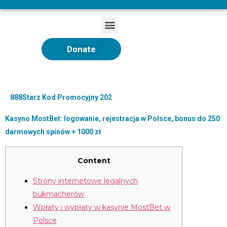
Donate
888Starz Kod Promocyjny 202
Kasyno MostBet: logowanie, rejestracja w Polsce, bonus do 250
darmowych spinów + 1000 zł
Content
Strony internetowe legalnych
bukmacherów
Wpłaty i wypłaty w kasynie MostBet w
Polsce