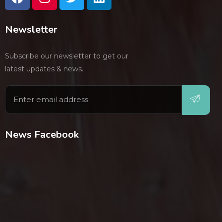
Newsletter
Subscribe our newsletter to get our
latest updates & news.
News Facebook