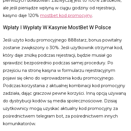
pierwszych doładowań. Zazwyczaj jest to 100% zarobków,
ale jeśli pieniądze wpłyną w ciągu godziny od rejestracji,
kasyno daje 120%
mostbet kod promocyjny
.
Wpłaty I Wypłaty W Kasynie MostBet W Polsce
Jeśli użyto kodu promocyjnego 888starz, bonus powitalny
zostanie zwiększony o 30%. Jeśli użytkownik otrzymał kod,
który daje zniżkę podczas rejestracji, będzie musiał go
sprawdzić bezpośrednio podczas samej procedury. Po
przejściu na stronę kasyna w formularzu rejestracyjnym
pojawi się okno do wprowadzenia kodu promocyjnego.
Podczas korzystania z aktualnej kombinacji kod promocyjny
zadziała, dając graczowi pewne korzyści. Inną opcją używaną
do dystrybucji kodów są media społecznościowe. Dzisiaj
użytkownicy mogą uzyskać aktualny kod promocyjny za
pośrednictwem telegram bot, za pośrednictwem innych
komunikatorów.