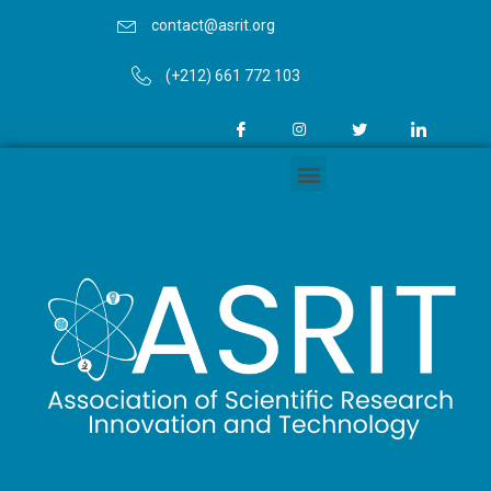
contact@asrit.org
(+212) 661 772 103