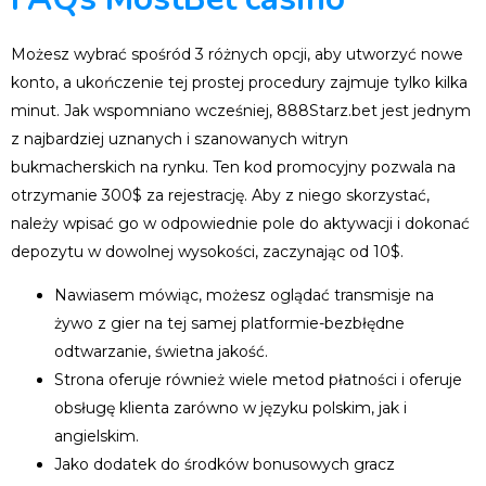
Możesz wybrać spośród 3 różnych opcji, aby utworzyć nowe
konto, a ukończenie tej prostej procedury zajmuje tylko kilka
minut. Jak wspomniano wcześniej, 888Starz.bet jest jednym
z najbardziej uznanych i szanowanych witryn
bukmacherskich na rynku. Ten kod promocyjny pozwala na
otrzymanie 300$ za rejestrację. Aby z niego skorzystać,
należy wpisać go w odpowiednie pole do aktywacji i dokonać
depozytu w dowolnej wysokości, zaczynając od 10$.
Nawiasem mówiąc, możesz oglądać transmisje na
żywo z gier na tej samej platformie-bezbłędne
odtwarzanie, świetna jakość.
Strona oferuje również wiele metod płatności i oferuje
obsługę klienta zarówno w języku polskim, jak i
angielskim.
Jako dodatek do środków bonusowych gracz