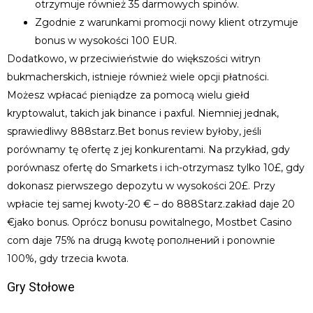
otrzymuje również 35 darmowych spinów.
Zgodnie z warunkami promocji nowy klient otrzymuje
bonus w wysokości 100 EUR.
Dodatkowo, w przeciwieństwie do większości witryn
bukmacherskich, istnieje również wiele opcji płatności.
Możesz wpłacać pieniądze za pomocą wielu giełd
kryptowalut, takich jak binance i paxful. Niemniej jednak,
sprawiedliwy 888starz.Bet bonus review byłoby, jeśli
porównamy tę ofertę z jej konkurentami. Na przykład, gdy
porównasz ofertę do Smarkets i ich-otrzymasz tylko 10£, gdy
dokonasz pierwszego depozytu w wysokości 20£. Przy
wpłacie tej samej kwoty-20 € – do 888Starz.zakład daje 20
€jako bonus. Oprócz bonusu powitalnego, Mostbet Casino
com daje 75% na drugą kwotę poполнений i ponownie
100%, gdy trzecia kwota.
Gry Stołowe