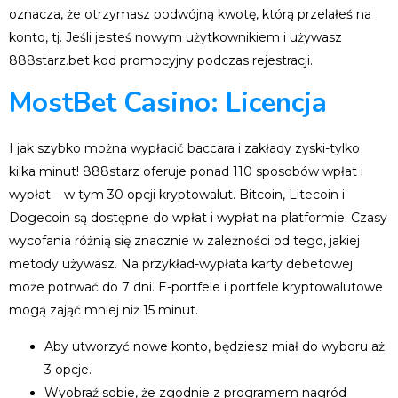
oznacza, że otrzymasz podwójną kwotę, którą przelałeś na
konto, tj. Jeśli jesteś nowym użytkownikiem i używasz
888starz.bet kod promocyjny podczas rejestracji.
MostBet Casino: Licencja
I jak szybko można wypłacić baccara i zakłady zyski-tylko
kilka minut! 888starz oferuje ponad 110 sposobów wpłat i
wypłat – w tym 30 opcji kryptowalut. Bitcoin, Litecoin i
Dogecoin są dostępne do wpłat i wypłat na platformie. Czasy
wycofania różnią się znacznie w zależności od tego, jakiej
metody używasz. Na przykład-wypłata karty debetowej
może potrwać do 7 dni. E-portfele i portfele kryptowalutowe
mogą zająć mniej niż 15 minut.
Aby utworzyć nowe konto, będziesz miał do wyboru aż
3 opcje.
Wyobraź sobie, że zgodnie z programem nagród