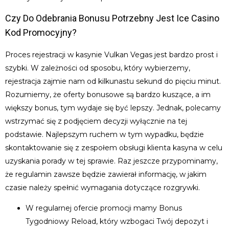
Czy Do Odebrania Bonusu Potrzebny Jest Ice Casino
Kod Promocyjny?
Proces rejestracji w kasynie Vulkan Vegas jest bardzo prost i
szybki. W zależności od sposobu, który wybierzemy,
rejestracja zajmie nam od kilkunastu sekund do pięciu minut.
Rozumiemy, że oferty bonusowe są bardzo kuszące, a im
większy bonus, tym wydaje się być lepszy. Jednak, polecamy
wstrzymać się z podjęciem decyzji wyłącznie na tej
podstawie. Najlepszym ruchem w tym wypadku, będzie
skontaktowanie się z zespołem obsługi klienta kasyna w celu
uzyskania porady w tej sprawie. Raz jeszcze przypominamy,
że regulamin zawsze będzie zawierał informację, w jakim
czasie należy spełnić wymagania dotyczące rozgrywki.
W regularnej ofercie promocji mamy Bonus
Tygodniowy Reload, który wzbogaci Twój depozyt i