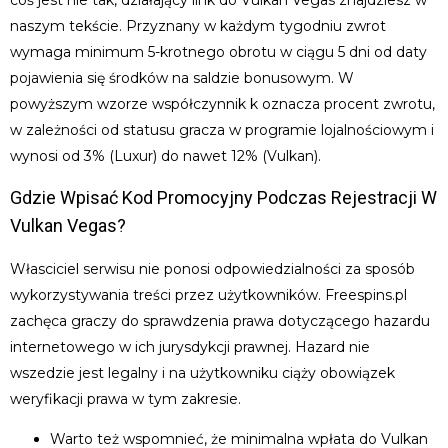
coś jest nie tak, działający link do Vulkan Vegas znajdziesz w
naszym tekście. Przyznany w każdym tygodniu zwrot
wymaga minimum 5-krotnego obrotu w ciągu 5 dni od daty
pojawienia się środków na saldzie bonusowym. W
powyższym wzorze współczynnik k oznacza procent zwrotu,
w zależności od statusu gracza w programie lojalnościowym i
wynosi od 3% (Luxur) do nawet 12% (Vulkan).
Gdzie Wpisać Kod Promocyjny Podczas Rejestracji W
Vulkan Vegas?
Własciciel serwisu nie ponosi odpowiedzialności za sposób
wykorzystywania treści przez użytkowników. Freespins.pl
zachęca graczy do sprawdzenia prawa dotyczącego hazardu
internetowego w ich jurysdykcji prawnej. Hazard nie
wszedzie jest legalny i na użytkowniku ciąży obowiązek
weryfikacji prawa w tym zakresie.
Warto też wspomnieć, że minimalna wpłata do Vulkan