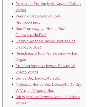
Pozostałe Promocje W Kasynie Vulkan
Vegas
Warunki Użytkowania Kodu
Promocyjnego
Kod Promocуjnу I Bonus Bеz
Dеpozуtu Nа Dziś
Hellspin Rozdaje Nowe Bonusy Bez
Depozytu 2023
Rejestracja Z Kod Promocyjny Vulkan
Vegas
Prezentujemy Najlepsze Bonusy W
Vulkan Vegas
Bonus Bez Depozytu 2023
Najlepszy Bonus Bez Depozytu Do Gry
W Vulkan Vegas U Nas!
Jak Wyszukać Promo Code Od Vulkan
Vegas?