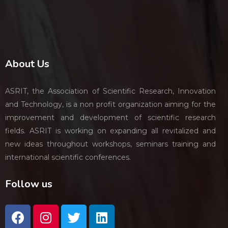
About Us
ASRIT, the Association of Scientific Research, Innovation
and Technology, is a non profit organization aiming for the
improvement and development of scientific research
fields. ASRIT is working on expanding all revitalized and
new ideas throughout workshops, seminars training and
international scientific conferences.
Follow us