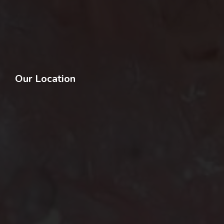
Our Location