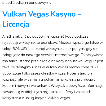
przed środkami bonusowymi.
Vulkan Vegas Kasyno –
Licencja
A jeśli z jakichś powodów nie wpisałeś kodu podczas
rejestracji w kasynie, to bez obaw. Możesz wpisać go także w
sekcji BONUSY dostępnej w kasynie zaraz po tym, gdy się
zalogujesz do naszego serwisu internetowego. To oczywiście
ma także istotne przełożenie na kody bonusowe. Reguła jest
taka, że dostępny u nas w Vulkan Vegas promo code 2023
obowiązuje tylko przez określony czas. Potem traci on
ważność, ale w zamian uruchamiamy kolejną promocję z
kodem i nowymi warunkami. Wszystkie powyższe informacje
zawarte są w oficjalnym regulaminie oferty i zasadach
korzystania z usług kasyno Vulkan Vegas.