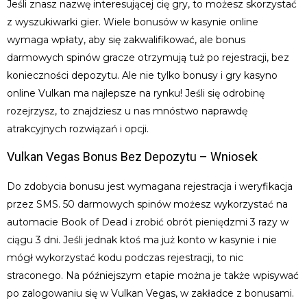
Jeśli znasz nazwę interesującej cię gry, to możesz skorzystać
z wyszukiwarki gier. Wiele bonusów w kasynie online
wymaga wpłaty, aby się zakwalifikować, ale bonus
darmowych spinów gracze otrzymują tuż po rejestracji, bez
konieczności depozytu. Ale nie tylko bonusy i gry kasyno
online Vulkan ma najlepsze na rynku! Jeśli się odrobinę
rozejrzysz, to znajdziesz u nas mnóstwo naprawdę
atrakcyjnych rozwiązań i opcji.
Vulkan Vegas Bonus Bez Depozytu – Wniosek
Do zdobycia bonusu jest wymagana rejestracja i weryfikacja
przez SMS. 50 darmowych spinów możesz wykorzystać na
automacie Book of Dead i zrobić obrót pieniędzmi 3 razy w
ciągu 3 dni. Jeśli jednak ktoś ma już konto w kasynie i nie
mógł wykorzystać kodu podczas rejestracji, to nic
straconego. Na późniejszym etapie można je także wpisywać
po zalogowaniu się w Vulkan Vegas, w zakładce z bonusami.