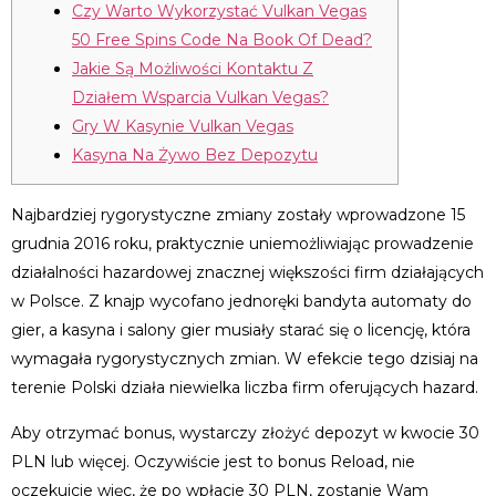
Czy Warto Wykorzystać Vulkan Vegas
50 Free Spins Code Na Book Of Dead?
Jakie Są Możliwości Kontaktu Z
Działem Wsparcia Vulkan Vegas?
Gry W Kasynie Vulkan Vegas
Kasyna Na Żywo Bez Depozytu
Najbardziej rygorystyczne zmiany zostały wprowadzone 15
grudnia 2016 roku, praktycznie uniemożliwiając prowadzenie
działalności hazardowej znacznej większości firm działających
w Polsce. Z knajp wycofano jednoręki bandyta automaty do
gier, a kasyna i salony gier musiały starać się o licencję, która
wymagała rygorystycznych zmian. W efekcie tego dzisiaj na
terenie Polski działa niewielka liczba firm oferujących hazard.
Aby otrzymać bonus, wystarczy złożyć depozyt w kwocie 30
PLN lub więcej. Oczywiście jest to bonus Reload, nie
oczekujcie więc, że po wpłacie 30 PLN, zostanie Wam