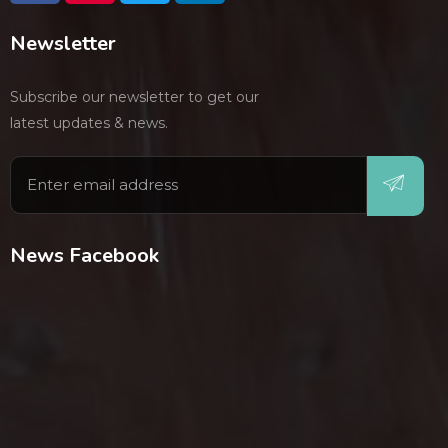
Newsletter
Subscribe our newsletter to get our
latest updates & news.
News Facebook