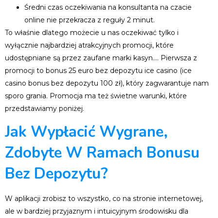
Średni czas oczekiwania na konsultanta na czacie
online nie przekracza z reguły 2 minut.
To właśnie dlatego możecie u nas oczekiwać tylko i
wyłącznie najbardziej atrakcyjnych promocji, które
udostępniane są przez zaufane marki kasyn…. Pierwsza z
promocji to bonus 25 euro bez depozytu ice casino (ice
casino bonus bez depozytu 100 zł), który zagwarantuje nam
sporo grania. Promocja ma też świetne warunki, które
przedstawiamy poniżej.
Jak Wypłacić Wygrane,
Zdobyte W Ramach Bonusu
Bez Depozytu?
W aplikacji zrobisz to wszystko, co na stronie internetowej,
ale w bardziej przyjaznym i intuicyjnym środowisku dla