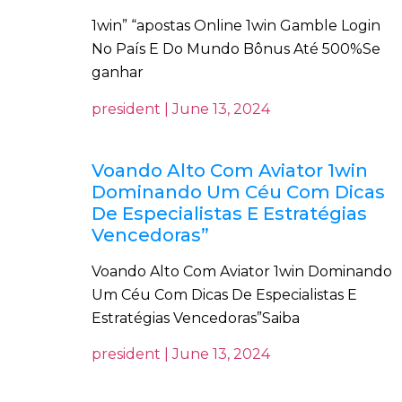
1win” “apostas Online 1win Gamble Login
No País E Do Mundo Bônus Até 500%Se
ganhar
president
June 13, 2024
Voando Alto Com Aviator 1win
Dominando Um Céu Com Dicas
De Especialistas E Estratégias
Vencedoras”
Voando Alto Com Aviator 1win Dominando
Um Céu Com Dicas De Especialistas E
Estratégias Vencedoras”Saiba
president
June 13, 2024