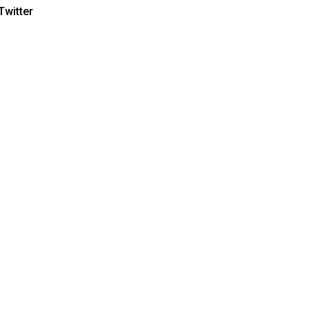
Twitter