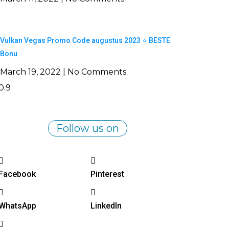
Vulkan Vegas Promo Code augustus 2023 ⭐️ BESTE
Bonu
March 19, 2022
No Comments
Follow us on
Facebook
Pinterest
WhatsApp
LinkedIn