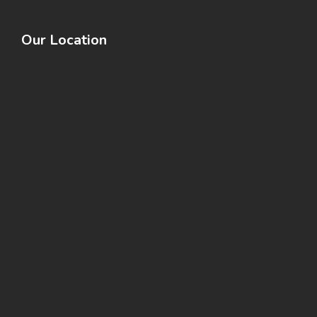
Our Location