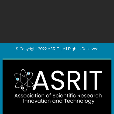
© Copyright 2022 ASRIT. | All Right's Reserved