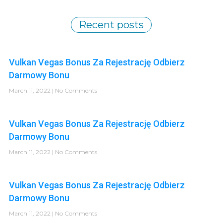
Recent posts
Vulkan Vegas Bonus Za Rejestrację Odbierz
Darmowy Bonu
March 11, 2022
No Comments
Vulkan Vegas Bonus Za Rejestrację Odbierz
Darmowy Bonu
March 11, 2022
No Comments
Vulkan Vegas Bonus Za Rejestrację Odbierz
Darmowy Bonu
March 11, 2022
No Comments