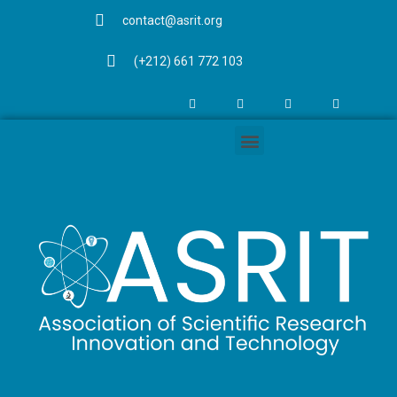
contact@asrit.org
(+212) 661 772 103