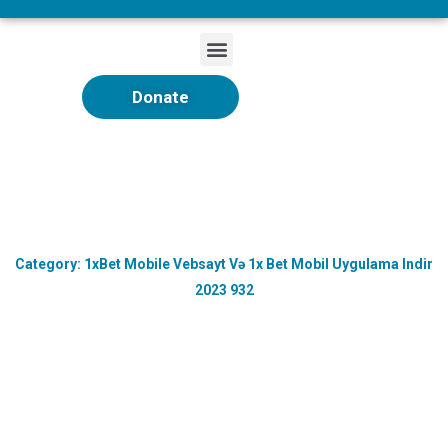
Donate
Category: 1xBet Mobile Vebsayt Və 1x Bet Mobil Uygulama Indir
2023 932