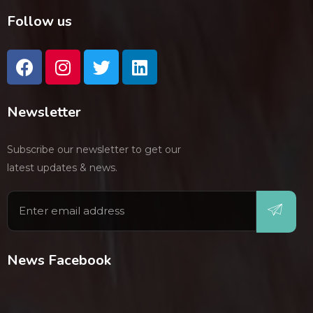
Follow us
Newsletter
Subscribe our newsletter to get our
latest updates & news.
News Facebook