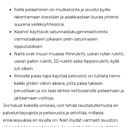
Siellä pelaaminen on mutkatonta ja sivusto pyrkii
rakentamaan itsestään ja asiakkaistaan kuvaa yhtenä
suurena verkkoyhteisönä.
Kasinot käyttävät satunnaislukugeneraattoreita
varmistaakseen jokaisen pelin satunnaisen
lopputuloksen.
Näitä ovat muun muassa Miniruletti, usean rullan ruletti,
usean pallon ruletti, 3D-ruletti sekä flipperiruletti, kyllä
luit oikein.
Monelle paras tapa käyttää pelivoitot on tuhlata nenni
kaikki yhden viikon aikana, jotta palaa takaisin
perustilaan ja voi taas lähteä netticasinolle pelaamaan ja
jahtaamaan voittoja.
Jos haluat kokeilla onneasi, voit tehdä taustatutkimusta eri
palveluntarjoajista ja pelisivuista ja selvittää, millaisia
eroavaisuuksia eri sivuilla on. Näin löydät varmasti sivuston,