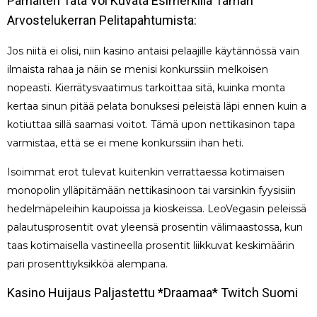
Parhaiten Tätä Voi Kuvata Esimerkillä Tämän
Arvostelukerran Pelitapahtumista:
Jos niitä ei olisi, niin kasino antaisi pelaajille käytännössä vain
ilmaista rahaa ja näin se menisi konkurssiin melkoisen
nopeasti. Kierrätysvaatimus tarkoittaa sitä, kuinka monta
kertaa sinun pitää pelata bonuksesi peleistä läpi ennen kuin a
kotiuttaa sillä saamasi voitot. Tämä upon nettikasinon tapa
varmistaa, että se ei mene konkurssiin ihan heti.
Isoimmat erot tulevat kuitenkin verrattaessa kotimaisen
monopolin ylläpitämään nettikasinoon tai varsinkin fyysisiin
hedelmäpeleihin kaupoissa ja kioskeissa. LeoVegasin peleissä
palautusprosentit ovat yleensä prosentin välimaastossa, kun
taas kotimaisella vastineella prosentit liikkuvat keskimäärin
pari prosenttiyksikköä alempana.
Kasino Huijaus Paljastettu *draamaa* Twitch Suomi