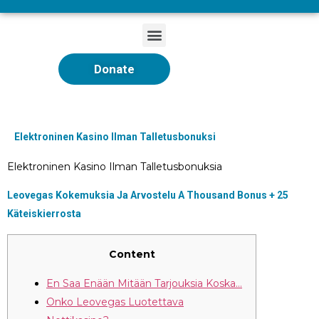
Donate
Elektroninen Kasino Ilman Talletusbonuksi
Elektroninen Kasino Ilman Talletusbonuksia
Leovegas Kokemuksia Ja Arvostelu A Thousand Bonus + 25
Käteiskierrosta
Content
En Saa Enään Mitään Tarjouksia Koska…
Onko Leovegas Luotettava