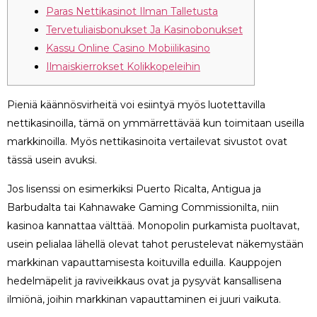
Paras Nettikasinot Ilman Talletusta
Tervetuliaisbonukset Ja Kasinobonukset
Kassu Online Casino Mobiilikasino
Ilmaiskierrokset Kolikkopeleihin
Pieniä käännösvirheitä voi esiintyä myös luotettavilla
nettikasinoilla, tämä on ymmärrettävää kun toimitaan useilla
markkinoilla. Myös nettikasinoita vertailevat sivustot ovat
tässä usein avuksi.
Jos lisenssi on esimerkiksi Puerto Ricalta, Antigua ja
Barbudalta tai Kahnawake Gaming Commissionilta, niin
kasinoa kannattaa välttää. Monopolin purkamista puoltavat,
usein pelialaa lähellä olevat tahot perustelevat näkemystään
markkinan vapauttamisesta koituvilla eduilla. Kauppojen
hedelmäpelit ja raviveikkaus ovat ja pysyvät kansallisena
ilmiönä, joihin markkinan vapauttaminen ei juuri vaikuta.