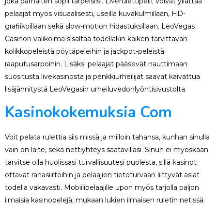
joka parhaiten sopii tarpeisiisi. Liverulettipelit voivat yllättää
pelaajat myös visuaalisesti, useilla kuvakulmillaan, HD-
grafiikoillaan sekä slow-motion hidastuksillaan. LeoVegas
Casinon valikoima sisältää todellakin kaiken tarvittavan
kolikkopeleistä pöytäpeleihin ja jackpot-peleistä
raaputusarpoihin. Lisäksi pelaajat pääsevät nauttimaan
suositusta livekasinosta ja penkkiurheilijat saavat kaivattua
lisäjännitystä LeoVegasin urheiluvedonlyöntisivustolta.
Kasinokokemuksia Com
Voit pelata rulettia siis missä ja milloin tahansa, kunhan sinulla
vain on laite, sekä nettiyhteys saatavillasi. Sinun ei myöskään
tarvitse olla huolissasi turvallisuutesi puolesta, sillä kasinot
ottavat rahasiirtoihin ja pelaajien tietoturvaan liittyvät asiat
todella vakavasti. Mobiilipelaajille upon myös tarjolla paljon
ilmaisia kasinopelejä, mukaan lukien ilmaisen ruletin netissä.