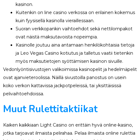
kasinon.
Kuitenkin on line casino verkossa on erilainen kokemus
kuin fyysisellä kasinolla vieraillessaan.
Suoran verkkopankin vaihtoehdot sekä nettilompakot
ovat näistä maksutavoista nopeimpia.
Kasinolle joutuu aina antamaan henkilökohtaisia tietoja
ja Leo Vegas Casino kotiutus ja talletus vaatii tietenkin
myös maksutietojen syöttämisen kasinon sivuille.
Vedonlyöntisivustojen valikoimissa kasinopelit ja hedelmäpelit
ovat ajanvieteroolissa. Näillä sivustoilla panostus on usein
koko verkon kattavissa jackpotpeleissä, tai yksittäisissä
pelivaihtoehdoissa.
Muut Rulettitaktiikat
Kaiken kaikkiaan Light Casino on erittäin hyvä online-kasino,
jotka tarjoavat ilmaista pelirahaa. Pelaa ilmaista online rulettia