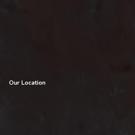
Our Location