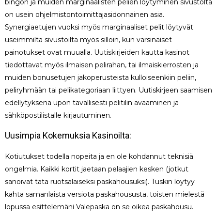
bingon ja muiden marginaalisten pelien löytyminen sivustolta
on usein ohjelmistontoimittajasidonnainen asia.
Synergiaetujen vuoksi myös marginaaliset pelit löytyvät
useimmilta sivustoilta myös silloin, kun varsinaiset
painotukset ovat muualla. Uutiskirjeiden kautta kasinot
tiedottavat myös ilmaisen pelirahan, tai ilmaiskierrosten ja
muiden bonusetujen jakoperusteista kulloiseenkiin peliin,
peliryhmään tai pelikategoriaan liittyen. Uutiskirjeen saamisen
edellytyksenä upon tavallisesti pelitilin avaaminen ja
sähköpostilistalle kirjautuminen.
Uusimpia Kokemuksia Kasinoilta:
Kotiutukset todella nopeita ja en ole kohdannut teknisiä
ongelmia. Kaikki kortit jaetaan pelaajien kesken (jotkut
sanoivat tätä ruotsalaiseksi paskahousuksi). Tuskin löytyy
kahta samanlaista versiota paskahoususta, toisten mielestä
lopussa esittelemäni Valepaska on se oikea paskahousu.