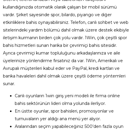
kullandığınızda otomatik olarak çalışan bir mobil sürümü
vardır. Şirket sayesinde spor, bilardo, piyango ve diğer
etkinliklere bahis oynayabilirsiniz. Telefon, canlı sohbet ve web
sitelerindeki yardım bölümü dahil olmak üzere destek ekibiyle
iletişim kurmanın birden çok yolu vardır. 1Win, çok çeşitli spor
bahis hizmetleri sunan harika bir çevrimiçi bahis sitesidir.
Ayrıca çevrimiçi kumar topluluğunu arkadaşlarınıza ve aile
üyelerinize yönlendirme fırsatınız da var. 1Win, Amerikalı ve
Avrupalı ​​müşterileri kabul eder ve PayPal, kredi kartları ve
banka havaleleri dahil olmak üzere çeşitli ödeme yöntemleri
sunar.
Canlı oyunların 1win giriş yeni modeli ile firma online
bahis sektörünün lideri olma yolunda ilerliyor.
En üstte oyunlar, spor bahisleri, promosyonlar ve
turnuvaların yer aldığı ana menü yer alıyor.
Aralarından seçim yapabileceğiniz 500’den fazla oyun