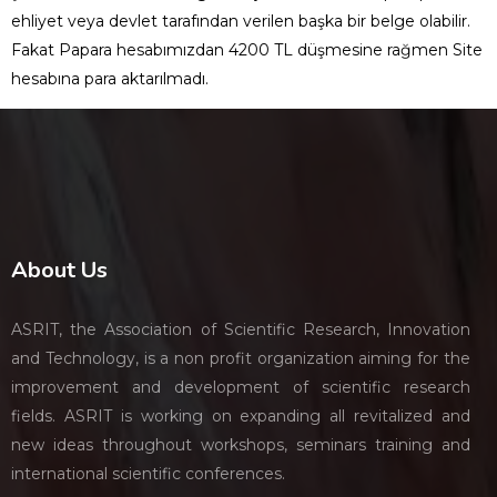
ehliyet veya devlet tarafından verilen başka bir belge olabilir.
Fakat Papara hesabımızdan 4200 TL düşmesine rağmen Site
hesabına para aktarılmadı.
About Us
ASRIT, the Association of Scientific Research, Innovation
and Technology, is a non profit organization aiming for the
improvement and development of scientific research
fields. ASRIT is working on expanding all revitalized and
new ideas throughout workshops, seminars training and
international scientific conferences.