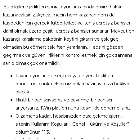
Bu bilgileri girdikten sonra, oyunlara anında erişim hakkı
kazanacaksınız. Ayrıca, maçın hem kazanan hem de
kaybeden için gerçek futbol,kriket ve tenis ücretsiz bahisleri
dahil olmak üzere çeşitli ücretsiz bahisler sunarlar. Mevcut en
kazançlı karşılama paketinin keyfini çıkarın ve çok geç
olmadan bu cömert tekliften yararlanın. Hepsini gözden
geçirmek ve güvenilirliklerini kontrol etmek için çok zamana
sahip olmak çok önemlidir.
Favori oyunlarınızı seçin veya en yeni teklifleri
döndürün, çünkü ekibimiz onları hazırlayıp sizi bekliyor
olacak.
Hintli bir bahisçiyseniz ve çevrimiçi bir bahisçi
arıyorsanız, 1Win platformunu kesinlikle denemelisiniz.
O zamana kadar, hesabınızdan para çekme işlemi,
sitenin Kullanım Koşulları, “Genel Hüküm ve Koşullar”
bölümünün 11.3.