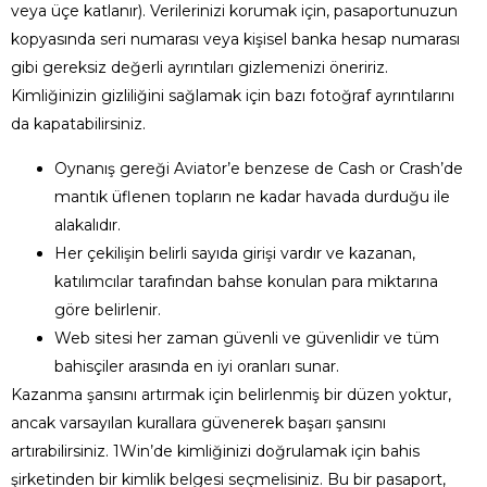
veya üçe katlanır). Verilerinizi korumak için, pasaportunuzun
kopyasında seri numarası veya kişisel banka hesap numarası
gibi gereksiz değerli ayrıntıları gizlemenizi öneririz.
Kimliğinizin gizliliğini sağlamak için bazı fotoğraf ayrıntılarını
da kapatabilirsiniz.
Oynanış gereği Aviator’e benzese de Cash or Crash’de
mantık üflenen topların ne kadar havada durduğu ile
alakalıdır.
Her çekilişin belirli sayıda girişi vardır ve kazanan,
katılımcılar tarafından bahse konulan para miktarına
göre belirlenir.
Web sitesi her zaman güvenli ve güvenlidir ve tüm
bahisçiler arasında en iyi oranları sunar.
Kazanma şansını artırmak için belirlenmiş bir düzen yoktur,
ancak varsayılan kurallara güvenerek başarı şansını
artırabilirsiniz. 1Win’de kimliğinizi doğrulamak için bahis
şirketinden bir kimlik belgesi seçmelisiniz. Bu bir pasaport,