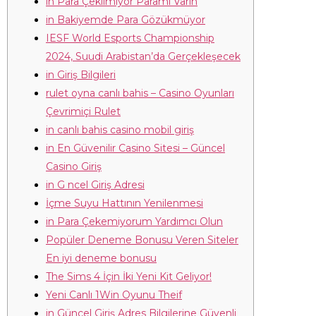
in Para Çekilmiyor Paramı Varın
in Bakiyemde Para Gözükmüyor
IESF World Esports Championship
2024, Suudi Arabistan’da Gerçekleşecek
in Giriş Bilgileri
rulet oyna canlı bahis – Casino Oyunları
Çevrimiçi Rulet
in canlı bahis casino mobil giriş
in En Güvenilir Casino Sitesi – Güncel
Casino Giriş
in G ncel Giriş Adresi
İçme Suyu Hattının Yenilenmesi
in Para Çekemiyorum Yardımcı Olun
Popüler Deneme Bonusu Veren Siteler
En iyi deneme bonusu
The Sims 4 İçin İki Yeni Kit Geliyor!
Yeni Canlı 1Win Oyunu Theif
in Güncel Giriş Adres Bilgilerine Güvenli