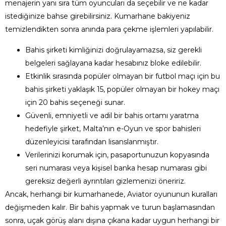
menajerin yanı sıra tüm oyuncuları da seçebilir ve ne kadar
istediğinize bahse girebilirsiniz. Kumarhane bakiyeniz
temizlendikten sonra anında para çekme işlemleri yapılabilir.
Bahis şirketi kimliğinizi doğrulayamazsa, siz gerekli
belgeleri sağlayana kadar hesabınız bloke edilebilir.
Etkinlik sırasında popüler olmayan bir futbol maçı için bu
bahis şirketi yaklaşık 15, popüler olmayan bir hokey maçı
için 20 bahis seçeneği sunar.
Güvenli, emniyetli ve adil bir bahis ortamı yaratma
hedefiyle şirket, Malta’nın e-Oyun ve spor bahisleri
düzenleyicisi tarafından lisanslanmıştır.
Verilerinizi korumak için, pasaportunuzun kopyasında
seri numarası veya kişisel banka hesap numarası gibi
gereksiz değerli ayrıntıları gizlemenizi öneririz.
Ancak, herhangi bir kumarhanede, Aviator oyununun kuralları
değişmeden kalır. Bir bahis yapmak ve turun başlamasından
sonra, uçak görüş alanı dışına çıkana kadar uygun herhangi bir