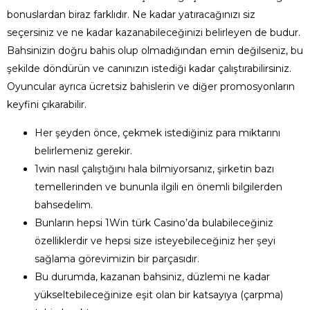
bonuslardan biraz farklıdır. Ne kadar yatıracağınızı siz
seçersiniz ve ne kadar kazanabileceğinizi belirleyen de budur.
Bahsinizin doğru bahis olup olmadığından emin değilseniz, bu
şekilde döndürün ve canınızın istediği kadar çalıştırabilirsiniz.
Oyuncular ayrıca ücretsiz bahislerin ve diğer promosyonların
keyfini çıkarabilir.
Her şeyden önce, çekmek istediğiniz para miktarını
belirlemeniz gerekir.
1win nasıl çalıştığını hala bilmiyorsanız, şirketin bazı
temellerinden ve bununla ilgili en önemli bilgilerden
bahsedelim.
Bunların hepsi 1Win türk Casino’da bulabileceğiniz
özelliklerdir ve hepsi size isteyebileceğiniz her şeyi
sağlama görevimizin bir parçasıdır.
Bu durumda, kazanan bahsiniz, düzlemi ne kadar
yükseltebileceğinize eşit olan bir katsayıya (çarpma)