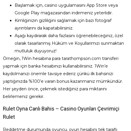
Başlamak için, casino uygulamasını App Store veya
Google Play mağazasından indirmeniz yeterlidir.
Kimliğinizin gizliliğini sağlamak için bazı fotoğraf
ayrıntılarını da kapatabilirsiniz.
Aşağı kaydırarak daha fazlasını öğrenebileceğiniz, özel
olarak tasarlanmış Hüküm ve Koşullarımızı sunmaktan
mutluluk duyuyoruz!
Örneğin, 1Win hesabına para tarathompson.com transferi
yapmak için banka hesabınızı kullanabilirsiniz. 1Win’e
kaydolmanızı önemle tavsiye ederiz çünkü ilk bahsinizi
yaptığınızda %100’e varan bonus kazanmanız mümkündür.
Her şeyden önce, çekmek istediğiniz para miktarını
belirlemeniz gerekir.
Rulet Oyna Canlı Bahis – Casino Oyunları Çevrimiçi
Rulet
Reddetme durumunda oyuncu, oyun hesabını tek taraflı