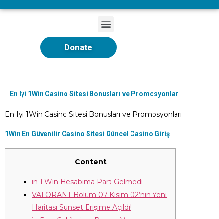
Donate
En Iyi 1Win Casino Sitesi Bonusları ve Promosyonlar
En Iyi 1Win Casino Sitesi Bonusları ve Promosyonları
1Win En Güvenilir Casino Sitesi Güncel Casino Giriş
Content
in 1 Win Hesabıma Para Gelmedi
VALORANT Bölüm 07 Kısım 02’nin Yeni
Haritası Sunset Erişime Açıldı!