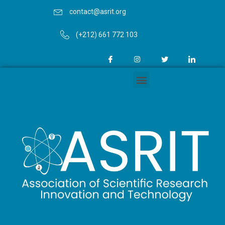
contact@asrit.org
(+212) 661 772 103