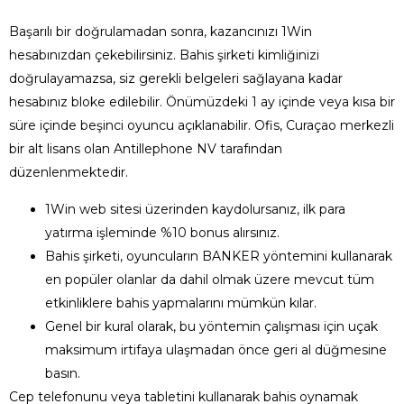
Başarılı bir doğrulamadan sonra, kazancınızı 1Win
hesabınızdan çekebilirsiniz. Bahis şirketi kimliğinizi
doğrulayamazsa, siz gerekli belgeleri sağlayana kadar
hesabınız bloke edilebilir. Önümüzdeki 1 ay içinde veya kısa bir
süre içinde beşinci oyuncu açıklanabilir. Ofis, Curaçao merkezli
bir alt lisans olan Antillephone NV tarafından
düzenlenmektedir.
1Win web sitesi üzerinden kaydolursanız, ilk para
yatırma işleminde %10 bonus alırsınız.
Bahis şirketi, oyuncuların BANKER yöntemini kullanarak
en popüler olanlar da dahil olmak üzere mevcut tüm
etkinliklere bahis yapmalarını mümkün kılar.
Genel bir kural olarak, bu yöntemin çalışması için uçak
maksimum irtifaya ulaşmadan önce geri al düğmesine
basın.
Cep telefonunu veya tabletini kullanarak bahis oynamak