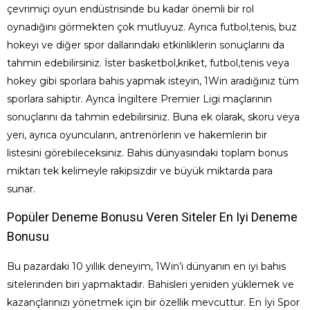
çevrimiçi oyun endüstrisinde bu kadar önemli bir rol
oynadığını görmekten çok mutluyuz. Ayrıca futbol,tenis, buz
hokeyi ve diğer spor dallarındaki etkinliklerin sonuçlarını da
tahmin edebilirsiniz. İster basketbol,kriket, futbol,tenis veya
hokey gibi sporlara bahis yapmak isteyin, 1Win aradığınız tüm
sporlara sahiptir. Ayrıca İngiltere Premier Ligi maçlarının
sonuçlarını da tahmin edebilirsiniz. Buna ek olarak, skoru veya
yeri, ayrıca oyuncuların, antrenörlerin ve hakemlerin bir
listesini görebileceksiniz. Bahis dünyasındaki toplam bonus
miktarı tek kelimeyle rakipsizdir ve büyük miktarda para
sunar.
Popüler Deneme Bonusu Veren Siteler En Iyi Deneme
Bonusu
Bu pazardaki 10 yıllık deneyim, 1Win’i dünyanın en iyi bahis
sitelerinden biri yapmaktadır. Bahisleri yeniden yüklemek ve
kazançlarınızı yönetmek için bir özellik mevcuttur. En İyi Spor