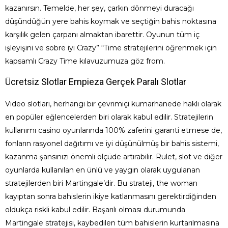
kazanırsın. Temelde, her şey, çarkın dönmeyi duracağı
düşündüğün yere bahis koymak ve seçtiğin bahis noktasına
karşılık gelen çarpanı almaktan ibarettir. Oyunun tüm iç
işleyişini ve sobre iyi Crazy” “Time stratejilerini öğrenmek için
kapsamlı Crazy Time kılavuzumuza göz from.
Ücretsiz Slotlar Empieza Gerçek Paralı Slotlar
Video slotları, herhangi bir çevrimiçi kumarhanede haklı olarak
en popüler eğlencelerden biri olarak kabul edilir. Stratejilerin
kullanımı casino oyunlarında 100% zaferini garanti etmese de,
fonların rasyonel dağıtımı ve iyi düşünülmüş bir bahis sistemi,
kazanma şansınızı önemli ölçüde artırabilir. Rulet, slot ve diğer
oyunlarda kullanılan en ünlü ve yaygın olarak uygulanan
stratejilerden biri Martingale’dir. Bu strateji, the woman
kayıptan sonra bahislerin ikiye katlanmasını gerektirdiğinden
oldukça riskli kabul edilir. Başarılı olması durumunda
Martingale stratejisi, kaybedilen tüm bahislerin kurtarılmasına