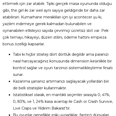
ettirmek için zar atabilir. Tıpkı gerçek masa oyununda olduğu
gibi, the girl iki zar weil aynı sayıya geldiğinde bir daha zar
atabilirsin. Kumarhane meraklıları için iyi acontecer şu ki,
yazılım indirmeye gerek kalmadan bulunabilen ve
oynanabilen etkileyici sayıda çevrimiçi ücretsiz slot var. Pek
çok temayı, hikayeyi, düzen stilini, ödeme hattını empieza
bonus özelliği kapsarlar.
Tabii ki hiçbir strateji dört dörtlük değildir ama paranızı
nasıl harcayacağınız konusunda dimension kesinlikle bir
kontrol sağlar ve oyun tarzınızı sistematikleştirme fırsatı
sunar.
Kazanma şansınız artırmanızı sağlayacak yollardan biri
de belli stratejiler kullanmaktır.
İstatistiksel olarak, en mantıklı seçimler sırasıyla 0, 41%,
0, 83%, ve 1, 24% kasa avantajı ile Cash or Crash Survive,
Live Craps ve Yıldırım Bakarat’tır.
Bu oyunlar genellikle eski uygarlıklar, fantezi dünyaları