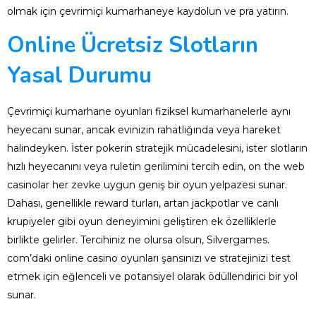
olmak için çevrimiçi kumarhaneye kaydolun ve pra yatırın.
Online Ücretsiz Slotların
Yasal Durumu
Çevrimiçi kumarhane oyunları fiziksel kumarhanelerle aynı
heyecanı sunar, ancak evinizin rahatlığında veya hareket
halindeyken. İster pokerin stratejik mücadelesini, ister slotların
hızlı heyecanını veya ruletin gerilimini tercih edin, on the web
casinolar her zevke uygun geniş bir oyun yelpazesi sunar.
Dahası, genellikle reward turları, artan jackpotlar ve canlı
krupiyeler gibi oyun deneyimini geliştiren ek özelliklerle
birlikte gelirler. Tercihiniz ne olursa olsun, Silvergames.
com’daki online casino oyunları şansınızı ve stratejinizi test
etmek için eğlenceli ve potansiyel olarak ödüllendirici bir yol
sunar.