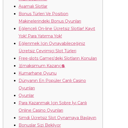
Aşamalı Slotlar
Bonus Türleri Ve Position
Makinelerindeki Bonus Oyunları
Eğlenceli On-line Ücretsiz Slotlar! Kayıt
Yok! Para Yatırma Yok!
Eğlenmek Için Oynayabileceğiniz
Ücretsiz Çevrimiçi Slot Türleri
Free-slots Games’deki Slotların Konuları
🥇maksimum Kazanç💲
Kumarhane Oyunu
Dünyanın En Popüler Canlı Casino
Oyunları
Oyunlar
Para Kazanmak Için Sobre İyi Canlı
Online Casino Oyunları
Şimdi Ücretsiz Slot Oynamaya Başlayın
Bonuslar Sizi Bekliyor