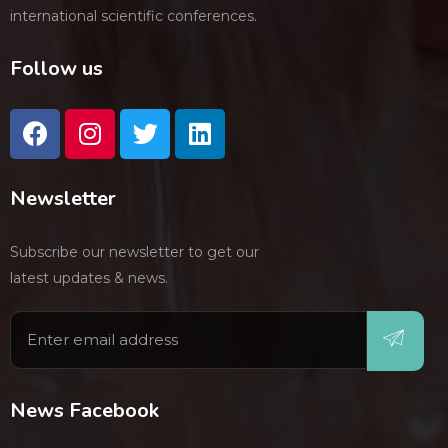
international scientific conferences.
Follow us
Newsletter
Subscribe our newsletter to get our
latest updates & news.
News Facebook