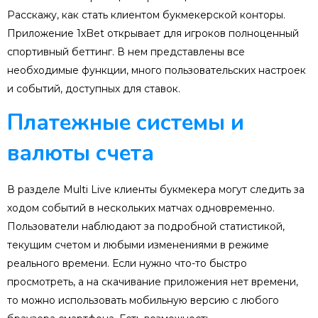
Расскажу, как стать клиентом букмекерской конторы.
Приложение 1xBet открывает для игроков полноценный
спортивный беттинг. В нем представлены все
необходимые функции, много пользовательских настроек
и событий, доступных для ставок.
Платежные системы и
валюты счета
В разделе Multi Live клиенты букмекера могут следить за
ходом событий в нескольких матчах одновременно.
Пользователи наблюдают за подробной статистикой,
текущим счетом и любыми изменениями в режиме
реального времени. Если нужно что-то быстро
просмотреть, а на скачивание приложения нет времени,
то можно использовать мобильную версию с любого