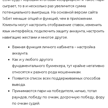
сыграет, то в и несколько раз увеличится сумма
потенциального выигрыша. На основной версии сайта
1хБет меньше опций и функций, чем в приложении.
Клиенты могут настроить отображение ставок, изменить
язык интерфейса, подключить защиту аккаунта, настроить
навигацию жестами и многое другое.
Важная функция личного кабинета – настройка
аккаунта.
Как и у любого другого
фундаментального букмекера, тут крайне негативно
относятся к разного рода мошенникам.
Появится список всех поддерживаемых способов
вывода.
Принимаются пари на победителя, ничью, тотал
раундов, победу по очкам, досрочную победу, фору
по очкам судей.