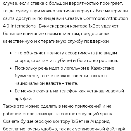
случае, если ставка с большой вероятностью проиграет,
тогда сумму пари можно частично вернуть. Все материалы
сайта доступны по лицензии Creative Commons Attribution
4.0 International. Букмекерская контора 1xBet уделяет
большое внимание своим клиентам, предоставляя
качественную и оперативную службу поддержки.
Что объясняет полноту ассортимента (по видам
спорта, странам и глубине) и богатство росписи.
Поскольку речь идет о легальном в Казахстане
букмекере, то счет можно завести только в
национальной валюте – тенге.
Ее можно скачать на телефон как устанавливаемый
apk файл.
Также это можно сделать в меню приложений и на
рабочем столе, кликнув на соответствующий ярлык.
Скачать букмекерскую контору 1хБет на Андроид
бесплатно, очень удобно, так как установочный файл apk