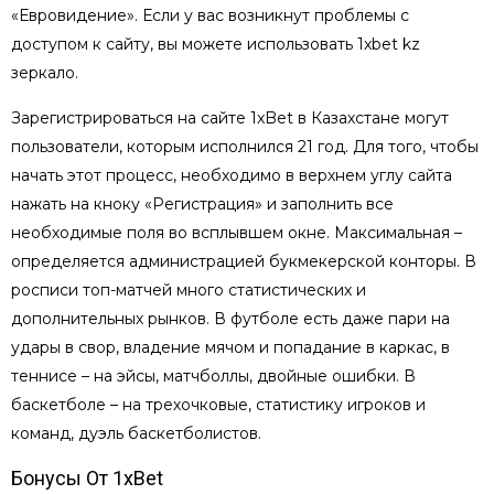
«Евровидение». Если у вас возникнут проблемы с
доступом к сайту, вы можете использовать 1xbet kz
зеркало.
Зарегистрироваться на сайте 1xBet в Казахстане могут
пользователи, которым исполнился 21 год. Для того, чтобы
начать этот процесс, необходимо в верхнем углу сайта
нажать на кноку «Регистрация» и заполнить все
необходимые поля во всплывшем окне. Максимальная –
определяется администрацией букмекерской конторы. В
росписи топ-матчей много статистических и
дополнительных рынков. В футболе есть даже пари на
удары в свор, владение мячом и попадание в каркас, в
теннисе – на эйсы, матчболлы, двойные ошибки. В
баскетболе – на трехочковые, статистику игроков и
команд, дуэль баскетболистов.
Бонусы От 1xBet