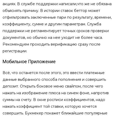
акциях. В службе поддержки написали,что же не обязана
объяснять причину. В истории ставок беттор может
отфильтровать заключенные пари по результату, времени,
коэффициенту, сумме и другим параметрам. Служба
поддержки не регламентирует точных сроков проверки
документов, но обычно на нее уходит не более часа.
Рекомендуем проходить верификацию сразу после
регистрации.
Мобильное Приложение
Всё, что останется после этого, это ввести платежные
данные выбранного способа пополнения и совершить
депозит. Открыть боковое меню свайпом, после чего
нажать на изображение плюса на синем фоне, напротив
суммы на счету. В окне росписи коэффициентов, надо
нажать коэффициент той ставки, которую хочется
совершить. Букмекер покажет ближайшие популярные