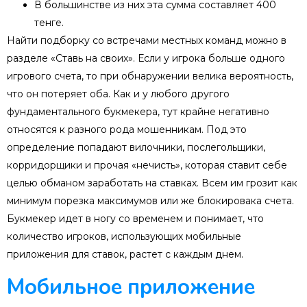
В большинстве из них эта сумма составляет 400
тенге.
Найти подборку со встречами местных команд можно в
разделе «Ставь на своих». Если у игрока больше одного
игрового счета, то при обнаружении велика вероятность,
что он потеряет оба. Как и у любого другого
фундаментального букмекера, тут крайне негативно
относятся к разного рода мошенникам. Под это
определение попадают вилочники, послегольщики,
корридорщики и прочая «нечисть», которая ставит себе
целью обманом заработать на ставках. Всем им грозит как
минимум порезка максимумов или же блокировака счета.
Букмекер идет в ногу со временем и понимает, что
количество игроков, использующих мобильные
приложения для ставок, растет с каждым днем.
Мобильное приложение