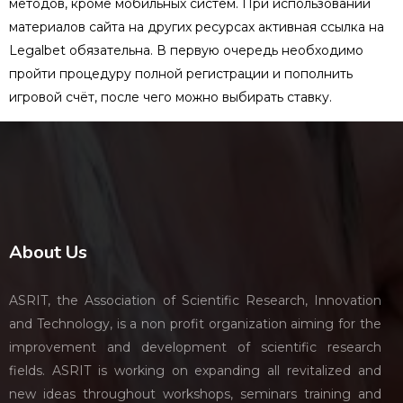
методов, кроме мобильных систем. При использовании
материалов сайта на других ресурсах активная ссылка на
Legalbet обязательна. В первую очередь необходимо
пройти процедуру полной регистрации и пополнить
игровой счёт, после чего можно выбирать ставку.
About Us
ASRIT, the Association of Scientific Research, Innovation
and Technology, is a non profit organization aiming for the
improvement and development of scientific research
fields. ASRIT is working on expanding all revitalized and
new ideas throughout workshops, seminars training and