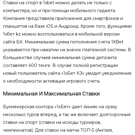
Ставки на спорт в 1xbet можно делать не только с
компьютера, но и при помощи мобильного гаджета.
Компания представила приложения для смартфонов и
планшетов на базе iOS и Андроид. Кроме того, функциями
1хбет kz можно воспользоваться в мобильной версии
сайта БК. Минимальная сумма пополнения счета 1XBеt
указывается при нажатии на значок платежной системы. В
большинстве случаев минимальная сумма депозита
составляет 400 тенге. В случае полной регистрации
новый пользователь сайта «1хБет КЗ» увидит уведомление
о необходимости активации игрового счета.
Минимальная И Максимальная Ставки
Букмекерская контора «1хБет» дает линию на сразу
несколько туров вперед, а так же включает долгосрочные
ставки на спорт (ставки на исходы турниров,
чемпионатов). Для ставок на матчи ТОП-5 (Англия,