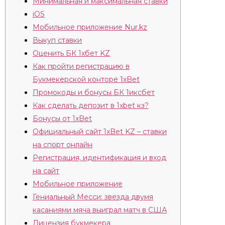
Минимальная и максимальная ставки
iOS
Мобильное приложение Nur.kz
Выкуп ставки
Оценить БК 1хбет KZ
Как пройти регистрацию в
Букмекерской конторе 1xBet
Промокоды и бонусы БК 1иксбет
Как сделать депозит в 1xbet кз?
Бонусы от 1xBet
Официальный сайт 1хBet KZ – ставки
на спорт онлайн
Регистрация, идентификация и вход
на сайт
Мобильное приложение
Гениальный Месси: звезда двумя
касаниями мяча выиграл матч в США
Лицензия букмекера