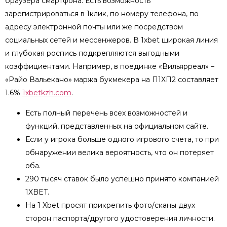
браузера смартфона. Есть возможность
зарегистрироваться в 1клик, по номеру телефона, по
адресу электронной почты или же посредством
социальных сетей и мессенжеров. В 1xbet широкая линия
и глубокая роспись подкрепляются выгодными
коэффициентами. Например, в поединке «Вильярреал» –
«Райо Вальекано» маржа букмекера на П1ХП2 составляет
1.6%
1xbetkzh.com
.
Есть полный перечень всех возможностей и
функций, представленных на официальном сайте.
Если у игрока больше одного игрового счета, то при
обнаружении велика вероятность, что он потеряет
оба.
290 тысяч ставок было успешно принято компанией
1XBET.
На 1 Xbet просят прикрепить фото/сканы двух
сторон паспорта/другого удостоверения личности.