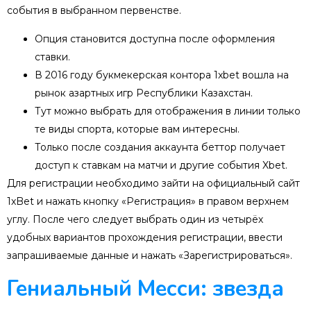
события в выбранном первенстве.
Опция становится доступна после оформления
ставки.
В 2016 году букмекерская контора 1xbet вошла на
рынок азартных игр Республики Казахстан.
Тут можно выбрать для отображения в линии только
те виды спорта, которые вам интересны.
Только после создания аккаунта беттор получает
доступ к ставкам на матчи и другие события Xbet.
Для регистрации необходимо зайти на официальный сайт
1xBet и нажать кнопку «Регистрация» в правом верхнем
углу. После чего следует выбрать один из четырёх
удобных вариантов прохождения регистрации, ввести
запрашиваемые данные и нажать «Зарегистрироваться».
Гениальный Месси: звезда