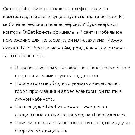
Скачать 1xbet kz можно как на телефон, так и на
компьютер, для этого существует специальная 1xbet kz
мобильная версия и полная версия. У букмекерской
конторы 1XBet kz есть официальный сайт и мобильное
приложение для пользователей из Казахстана. Можно
скачать 1xBet бесплатно на Андроид, как на смартфоны,
так и на планшеты.
В правом нижнем углу закреплена кнопка live-чата с
представителями службы поддержки.
После этого необходимо указать имя-фамилию,
город проживания и адрес электронной почты в
личном кабинете.
На площадке 1xbet кз можно также делать
специальные ставки, например, на «Евровидение».
Причем это касается не только футбола, но и других
спортивных дисциплин.