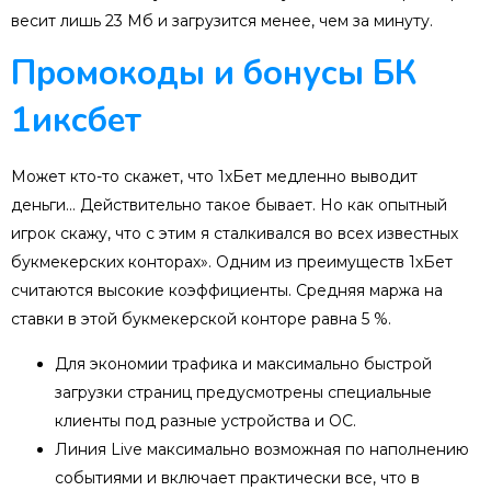
весит лишь 23 Мб и загрузится менее, чем за минуту.
Промокоды и бонусы БК
1иксбет
Может кто-то скажет, что 1хБет медленно выводит
деньги… Действительно такое бывает. Но как опытный
игрок скажу, что с этим я сталкивался во всех известных
букмекерских конторах». Одним из преимуществ 1хБет
считаются высокие коэффициенты. Средняя маржа на
ставки в этой букмекерской конторе равна 5 %.
Для экономии трафика и максимально быстрой
загрузки страниц предусмотрены специальные
клиенты под разные устройства и ОС.
Линия Live максимально возможная по наполнению
событиями и включает практически все, что в