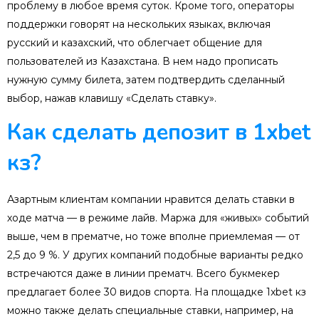
проблему в любое время суток. Кроме того, операторы
поддержки говорят на нескольких языках, включая
русский и казахский, что облегчает общение для
пользователей из Казахстана. В нем надо прописать
нужную сумму билета, затем подтвердить сделанный
выбор, нажав клавишу «Сделать ставку».
Как сделать депозит в 1xbet
кз?
Азартным клиентам компании нравится делать ставки в
ходе матча — в режиме лайв. Маржа для «живых» событий
выше, чем в прематче, но тоже вполне приемлемая — от
2,5 до 9 %. У других компаний подобные варианты редко
встречаются даже в линии прематч. Всего букмекер
предлагает более 30 видов спорта. На площадке 1xbet кз
можно также делать специальные ставки, например, на