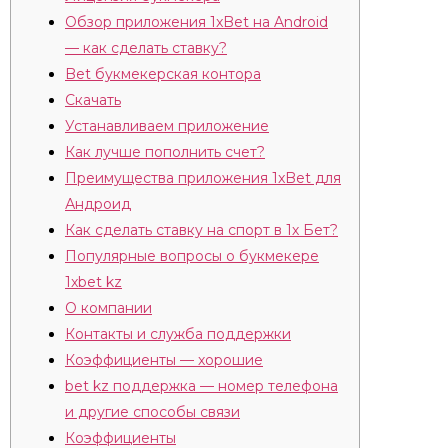
Обзор приложения 1xBet на Android
— как сделать ставку?
Bet букмекерская контора
Скачать
Устанавливаем приложение
Как лучше пополнить счет?
Преимущества приложения 1xBet для
Андроид
Как сделать ставку на спорт в 1х Бет?
Популярные вопросы о букмекере
1xbet kz
О компании
Контакты и служба поддержки
Коэффициенты — хорошие
bet kz поддержка — номер телефона
и другие способы связи
Коэффициенты