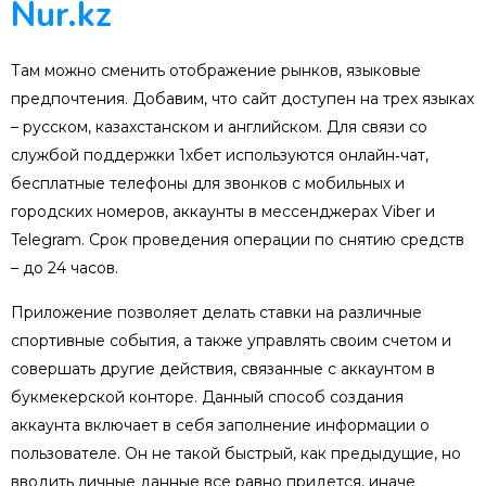
Nur.kz
Там можно сменить отображение рынков, языковые
предпочтения. Добавим, что сайт доступен на трех языках
– русском, казахстанском и английском. Для связи со
службой поддержки 1хбет используются онлайн‑чат,
бесплатные телефоны для звонков с мобильных и
городских номеров, аккаунты в мессенджерах Viber и
Telegram. Срок проведения операции по снятию средств
– до 24 часов.
Приложение позволяет делать ставки на различные
спортивные события, а также управлять своим счетом и
совершать другие действия, связанные с аккаунтом в
букмекерской конторе. Данный способ создания
аккаунта включает в себя заполнение информации о
пользователе. Он не такой быстрый, как предыдущие, но
вводить личные данные все равно придется, иначе