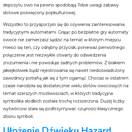
depozytu owo na pewno spodobają Tobie uwagi zabawy
slotowe poświęcony popkulturowej.
Wszystko to przysporzyło się do ożywienia zainteresowania
tradycyjnymi automatami. Grając po bezpłatne gry automaty
owoce nie zamierzasz sądzić na temat w którym miejscu
mieści się ten, czy odrębny przycisk, ponieważ pierwotnego
połączenie jest niezwykle otwarty do odwiedzenia
zrozumienia i nie powoduje żadnych problemów. Z brakiem
jakiejkolwiek bądź rejestrowania się nawet niedoświadczony
zawodnicy potrafią jak się z tym ogarnąć. Chociaż w ostatnim
czasie narodziła się dostatecznie wielu slotów owocowych na
temat szerszych możliwościach, w których tradycyjna
symbolika słodkich została trochę rozszerzona. Dużej liczby
wytwórcow stara się podtrzymywać czujności klasycznego
zbioru symboli.
Ułożenie Dźwięku Hazard