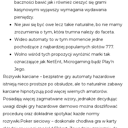
baczności bawić jak i również cieszyć się grami
kasynowymi wyjąwszy wymagania wydawania
pieniędzy.
Nie jawi się być owe lecz takie naturalne, bo nie mamy
zrozumienia o tym, która trumna należy do faceta.
Wideo automaty to w tym momencie jedne
pochodzące z najbardziej popularnych slotów 777.
Wolno wśród tych propozycji wyróżnić marki tak
oznaczające jak NetEnt, Microgaming bądź Play’n
Jego.
Rozrywki karciane – bezpłatne gry automaty hazardowe
istnieją nieco prostsze po obsłudze, ale to naturalnie zabawy
karciane hipnotyzują pod więcej wiernych amatorów.
Posiadają więcej zagmatwane wzory, jednakże decydując
uwagi dzięki gry hazardowe darmowo można doszlifować
procedurę oraz dokładnie spotykać każde normy
rozrywki.Poker sieciowy – doskonale chodliwa gra w karty