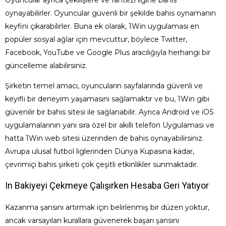
oynayabilirler. Oyuncular güvenli bir şekilde bahis oynamanın
keyfini çıkarabilirler. Buna ek olarak, 1Win uygulaması en
popüler sosyal ağlar için mevcuttur, böylece Twitter,
Facebook, YouTube ve Google Plus aracılığıyla herhangi bir
güncelleme alabilirsiniz.
Şirketin temel amacı, oyuncuların sayfalarında güvenli ve
keyifli bir deneyim yaşamasını sağlamaktır ve bu, 1Win gibi
güvenilir bir bahis sitesi ile sağlanabilir. Ayrıca Android ve iOS
uygulamalarının yanı sıra özel bir akıllı telefon Uygulaması ve
hatta 1Win web sitesi üzerinden de bahis oynayabilirsiniz.
Avrupa ulusal futbol liglerinden Dünya Kupasına kadar,
çevrimiçi bahis şirketi çok çeşitli etkinlikler sunmaktadır.
In Bakiyeyi Çekmeye Çalışırken Hesaba Geri Yatıyor
Kazanma şansını artırmak için belirlenmiş bir düzen yoktur,
ancak varsayılan kurallara güvenerek başarı şansını