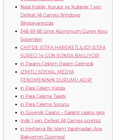
Nasıl İndirilir, Kurulur ve Kullanılır 1 win:
Defeat All Games Windows
Bilgisayarınızda
348 69 68 İzmir Alüminyum Güneş Kırıcı
Sistemleri
CHP’DE İSTİFA HAREKETLİLİĞİ! İSTİFA
SÜRECİ 14 GÜN SONRA BAŞLIYOR!
in Paramı Çektim Param Gelmedi
İZMİTLİ SOSYAL MEDYA
FENOMENİNİN DURUMU AĞIR!
in Para Çekim Hatası
in Para Çekme Talebi
in Para Çekme Sorunu
in Güvenilir Casino – Garanti casino giris
Indir 1 win: Defeat All Games ücretsiz
in Herhangi Bir İşlem Yapılmadan Ana
Bakiyemin Düşmesi!