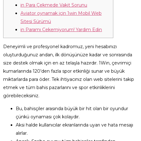
in Para Çekmede Vakit Sorunu
Aviator oynamak için 1win Mobil Web
Sitesi Sürümü
in Paramı Çekemiyorum! Yardım Edin
Deneyimli ve profesyonel kadromuz, yeni hesabınızı
oluşturduğunuz andan, ilk dönüşünüze kadar ve sonrasında
size destek olmak için en az telaşla hazırdır. 1Win, çevrimiçi
kumarlarında 120’den fazla spor etkinliği sunar ve büyük
miktarlarda para öder. Tek ihtiyacınız olan web sitelerini takip
etmek ve tüm bahis pazarlarını ve spor etkinliklerini
görebileceksiniz.
Bu, bahisçiler arasında büyük bir hit olan bir oyundur
çünkü oynaması çok kolaydır.
Aksi halde kullanıcılar ekranlarında uyarı ve hata mesajı
alırlar.