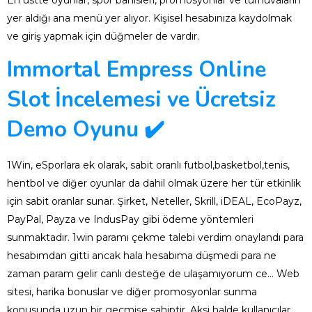
yer aldığı ana menü yer alıyor. Kişisel hesabınıza kaydolmak
ve giriş yapmak için düğmeler de vardır.
Immortal Empress Online
Slot İncelemesi ve Ücretsiz
Demo Oyunu ✔️
1Win, eSporlara ek olarak, sabit oranlı futbol,basketbol,tenis,
hentbol ve diğer oyunlar da dahil olmak üzere her tür etkinlik
için sabit oranlar sunar. Şirket, Neteller, Skrill, iDEAL, EcoPayz,
PayPal, Payza ve IndusPay gibi ödeme yöntemleri
sunmaktadır. 1win paramı çekme talebi verdim onaylandı para
hesabımdan gitti ancak hala hesabıma düşmedi para ne
zaman param gelir canlı desteğe de ulaşamıyorum ce… Web
sitesi, harika bonuslar ve diğer promosyonlar sunma
konusunda uzun bir geçmişe sahiptir. Aksi halde kullanıcılar