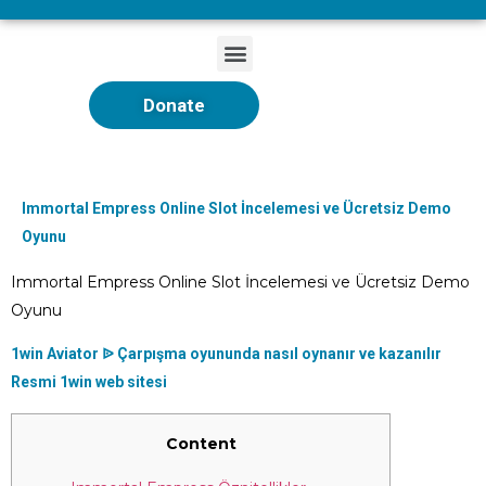
Donate
Immortal Empress Online Slot İncelemesi ve Ücretsiz Demo
Oyunu
Immortal Empress Online Slot İncelemesi ve Ücretsiz Demo
Oyunu ️
1win Aviator ᐉ Çarpışma oyununda nasıl oynanır ve kazanılır
Resmi 1win web sitesi
Content