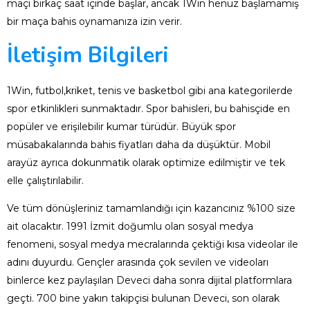
maçı birkaç saat içinde başlar, ancak 1Win henüz başlamamış
bir maça bahis oynamanıza izin verir.
İletişim Bilgileri
1Win, futbol,kriket, tenis ve basketbol gibi ana kategorilerde
spor etkinlikleri sunmaktadır. Spor bahisleri, bu bahisçide en
popüler ve erişilebilir kumar türüdür. Büyük spor
müsabakalarında bahis fiyatları daha da düşüktür. Mobil
arayüz ayrıca dokunmatik olarak optimize edilmiştir ve tek
elle çalıştırılabilir.
Ve tüm dönüşleriniz tamamlandığı için kazancınız %100 size
ait olacaktır. 1991 İzmit doğumlu olan sosyal medya
fenomeni, sosyal medya mecralarında çektiği kısa videolar ile
adını duyurdu. Gençler arasında çok sevilen ve videoları
binlerce kez paylaşılan Deveci daha sonra dijital platformlara
geçti. 700 bine yakın takipçisi bulunan Deveci, son olarak