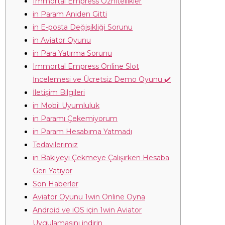
Immortal Empress Öznitellikler
in Param Aniden Gitti
in E-posta Değişikliği Sorunu
in Aviator Oyunu
in Para Yatırma Sorunu
Immortal Empress Online Slot
İncelemesi ve Ücretsiz Demo Oyunu ✔️
İletişim Bilgileri
in Mobil Uyumluluk
in Paramı Çekemiyorum
in Param Hesabıma Yatmadı
Tedavilerimiz
in Bakiyeyi Çekmeye Çalışırken Hesaba
Geri Yatıyor
Son Haberler
Aviator Oyunu 1win Online Oyna
Android ve iOS için 1win Aviator
Uygulamasını indirin