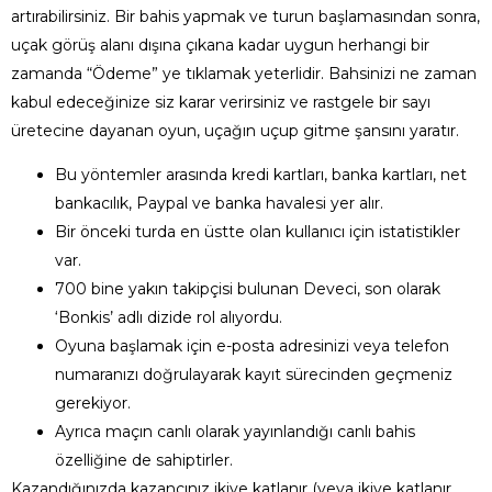
artırabilirsiniz. Bir bahis yapmak ve turun başlamasından sonra,
uçak görüş alanı dışına çıkana kadar uygun herhangi bir
zamanda “Ödeme” ye tıklamak yeterlidir. Bahsinizi ne zaman
kabul edeceğinize siz karar verirsiniz ve rastgele bir sayı
üretecine dayanan oyun, uçağın uçup gitme şansını yaratır.
Bu yöntemler arasında kredi kartları, banka kartları, net
bankacılık, Paypal ve banka havalesi yer alır.
Bir önceki turda en üstte olan kullanıcı için istatistikler
var.
700 bine yakın takipçisi bulunan Deveci, son olarak
‘Bonkis’ adlı dizide rol alıyordu.
Oyuna başlamak için e-posta adresinizi veya telefon
numaranızı doğrulayarak kayıt sürecinden geçmeniz
gerekiyor.
Ayrıca maçın canlı olarak yayınlandığı canlı bahis
özelliğine de sahiptirler.
Kazandığınızda kazancınız ikiye katlanır (veya ikiye katlanır