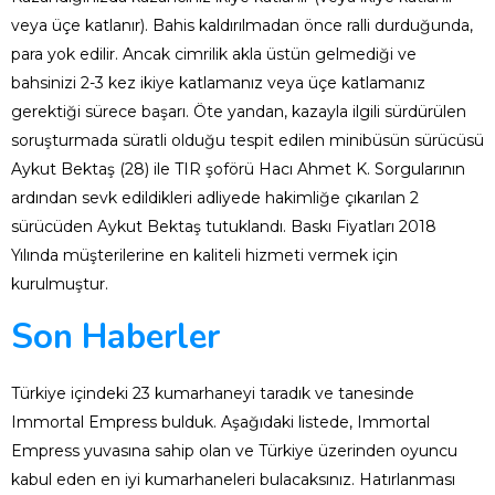
veya üçe katlanır). Bahis kaldırılmadan önce ralli durduğunda,
para yok edilir. Ancak cimrilik akla üstün gelmediği ve
bahsinizi 2-3 kez ikiye katlamanız veya üçe katlamanız
gerektiği sürece başarı. Öte yandan, kazayla ilgili sürdürülen
soruşturmada süratli olduğu tespit edilen minibüsün sürücüsü
Aykut Bektaş (28) ile TIR şoförü Hacı Ahmet K. Sorgularının
ardından sevk edildikleri adliyede hakimliğe çıkarılan 2
sürücüden Aykut Bektaş tutuklandı. Baskı Fiyatları 2018
Yılında müşterilerine en kaliteli hizmeti vermek için
kurulmuştur.
Son Haberler
Türkiye içindeki 23 kumarhaneyi taradık ve tanesinde
Immortal Empress bulduk. Aşağıdaki listede, Immortal
Empress yuvasına sahip olan ve Türkiye üzerinden oyuncu
kabul eden en iyi kumarhaneleri bulacaksınız. Hatırlanması