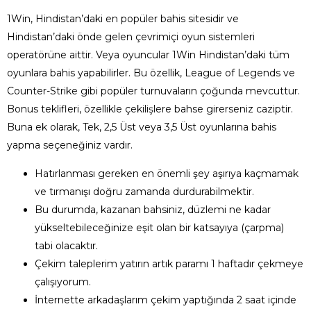
1Win, Hindistan’daki en popüler bahis sitesidir ve
Hindistan’daki önde gelen çevrimiçi oyun sistemleri
operatörüne aittir. Veya oyuncular 1Win Hindistan’daki tüm
oyunlara bahis yapabilirler. Bu özellik, League of Legends ve
Counter-Strike gibi popüler turnuvaların çoğunda mevcuttur.
Bonus teklifleri, özellikle çekilişlere bahse girerseniz caziptir.
Buna ek olarak, Tek, 2,5 Üst veya 3,5 Üst oyunlarına bahis
yapma seçeneğiniz vardır.
Hatırlanması gereken en önemli şey aşırıya kaçmamak
ve tırmanışı doğru zamanda durdurabilmektir.
Bu durumda, kazanan bahsiniz, düzlemi ne kadar
yükseltebileceğinize eşit olan bir katsayıya (çarpma)
tabi olacaktır.
Çekim taleplerim yatırın artık paramı 1 haftadır çekmeye
çalışıyorum.
İnternette arkadaşlarım çekim yaptığında 2 saat içinde