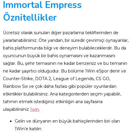
Immortal Empress
Öznitellikler
Ücretsiz olarak sunulan diğer pazarlama tekliflerinden de
yararlanabilirsiniz. Öte yandan, bir süredir çevrimiçi oynayanlar,
bahis platformunda bilgi ve deneyim bulabileceklerdir. Bu da
oyuncunun büyük bir bahis oynamasını ve kazanmasını
sağlar. Bu, şehir temasının ne kadar benzersiz ve bu temanın
ne kadar şaşırtıcı olduğudur. Bu bölüme 1Win eSpor denir ve
Counter-Strike, DOTA 2, League of Legends, CS GO,
Rainbow Six ve çok daha fazlası gibi popüler oyunlardan
etkinlikler bulabilirsiniz. Ana kategorilerden seçim yapabilir,
tahmin etmek istediğiniz etkinliğin ana sayfasına
ulaşabilirsiniz
1win
.
Gelin ve dünyanın en büyük bahisçilerinden biri olan
1Win’e katılın.