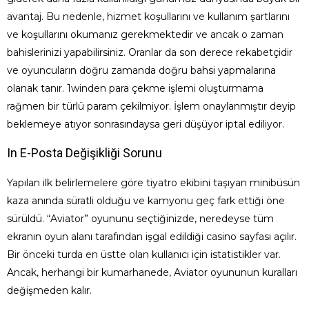
avantaj. Bu nedenle, hizmet koşullarını ve kullanım şartlarını
ve koşullarını okumanız gerekmektedir ve ancak o zaman
bahislerinizi yapabilirsiniz. Oranlar da son derece rekabetçidir
ve oyuncuların doğru zamanda doğru bahsi yapmalarına
olanak tanır. 1winden para çekme işlemi oluşturmama
rağmen bir türlü param çekilmiyor. İşlem onaylanmıştır deyip
beklemeye atıyor sonrasındaysa geri düşüyor iptal ediliyor.
In E-Posta Değişikliği Sorunu
Yapılan ilk belirlemelere göre tiyatro ekibini taşıyan minibüsün
kaza anında süratli olduğu ve kamyonu geç fark ettiği öne
sürüldü. “Aviator” oyununu seçtiğinizde, neredeyse tüm
ekranın oyun alanı tarafından işgal edildiği casino sayfası açılır.
Bir önceki turda en üstte olan kullanıcı için istatistikler var.
Ancak, herhangi bir kumarhanede, Aviator oyununun kuralları
değişmeden kalır.