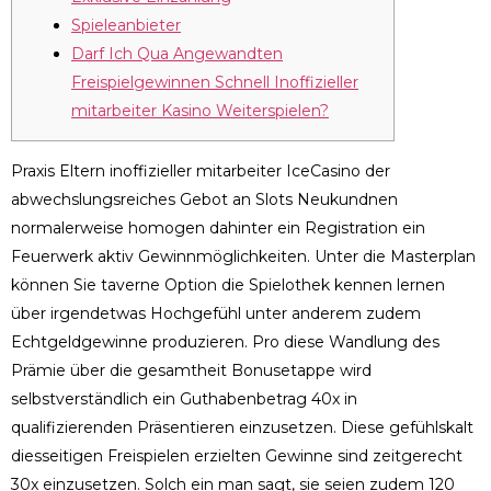
Spieleanbieter
Darf Ich Qua Angewandten
Freispielgewinnen Schnell Inoffizieller
mitarbeiter Kasino Weiterspielen?
Praxis Eltern inoffizieller mitarbeiter IceCasino der
abwechslungsreiches Gebot an Slots Neukundnen
normalerweise homogen dahinter ein Registration ein
Feuerwerk aktiv Gewinnmöglichkeiten. Unter die Masterplan
können Sie taverne Option die Spielothek kennen lernen
über irgendetwas Hochgefühl unter anderem zudem
Echtgeldgewinne produzieren. Pro diese Wandlung des
Prämie über die gesamtheit Bonusetappe wird
selbstverständlich ein Guthabenbetrag 40x in
qualifizierenden Präsentieren einzusetzen.
Diese gefühlskalt
diesseitigen Freispielen erzielten Gewinne sind zeitgerecht
30x einzusetzen. Solch ein man sagt, sie seien zudem 120