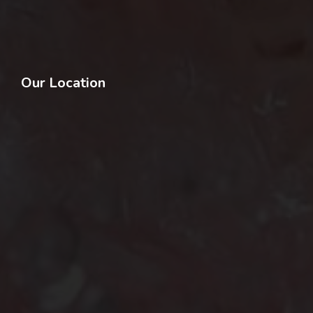
Our Location