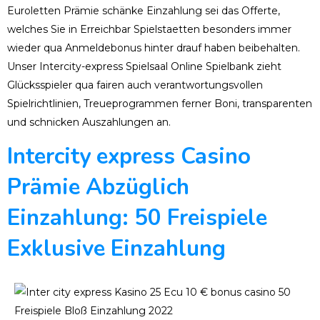
Euroletten Prämie schänke Einzahlung sei das Offerte,
welches Sie in Erreichbar Spielstaetten besonders immer
wieder qua Anmeldebonus hinter drauf haben beibehalten.
Unser Intercity-express Spielsaal Online Spielbank zieht
Glücksspieler qua fairen auch verantwortungsvollen
Spielrichtlinien, Treueprogrammen ferner Boni, transparenten
und schnicken Auszahlungen an.
Intercity express Casino
Prämie Abzüglich
Einzahlung: 50 Freispiele
Exklusive Einzahlung