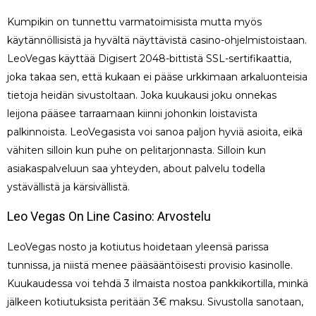
Kumpikin on tunnettu varmatoimisista mutta myös
käytännöllisistä ja hyvältä näyttävistä casino-ohjelmistoistaan.
LeoVegas käyttää Digisert 2048-bittistä SSL-sertifikaattia,
joka takaa sen, että kukaan ei pääse urkkimaan arkaluonteisia
tietoja heidän sivustoltaan. Joka kuukausi joku onnekas
leijona pääsee tarraamaan kiinni johonkin loistavista
palkinnoista. LeoVegasista voi sanoa paljon hyviä asioita, eikä
vähiten silloin kun puhe on pelitarjonnasta. Silloin kun
asiakaspalveluun saa yhteyden, about palvelu todella
ystävällistä ja kärsivällistä.
Leo Vegas On Line Casino: Arvostelu
LeoVegas nosto ja kotiutus hoidetaan yleensä parissa
tunnissa, ja niistä menee pääsääntöisesti provisio kasinolle.
Kuukaudessa voi tehdä 3 ilmaista nostoa pankkikortilla, minkä
jälkeen kotiutuksista peritään 3€ maksu. Sivustolla sanotaan,