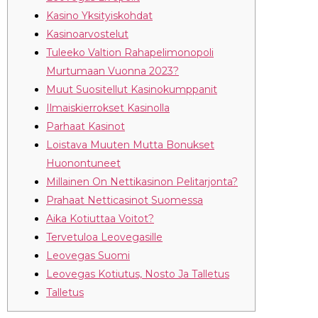
Kasino Yksityiskohdat
Kasinoarvostelut
Tuleeko Valtion Rahapelimonopoli
Murtumaan Vuonna 2023?
Muut Suositellut Kasinokumppanit
Ilmaiskierrokset Kasinolla
Parhaat Kasinot
Loistava Muuten Mutta Bonukset
Huonontuneet
Millainen On Nettikasinon Pelitarjonta?
Prahaat Netticasinot Suomessa
Aika Kotiuttaa Voitot?
Tervetuloa Leovegasille
Leovegas Suomi
Leovegas Kotiutus, Nosto Ja Talletus
Talletus