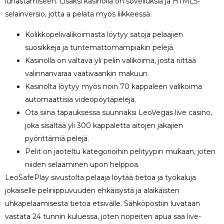
lunastamiseen. Lisäksi kasinolla on sovelluksia ja HTML5-
selainversio, jotta a pelata myös liikkeessä.
Kolikkopelivalikoimasta löytyy satoja pelaajien
suosikkeja ja tuntemattomampiakin pelejä.
Kasinolla on valtava yli pelin valikoima, josta riittää
valinnanvaraa vaativaankin makuun.
Kasinolta löytyy myös noin 70 kappaleen valikoima
automaattisia videopöytäpelejä.
Ota siinä tapauksessa suunnaksi LeoVegas live casino,
joka sisältää yli 300 kappaletta aitojen jakajien
pyörittämiä pelejä.
Pelit on jaoteltu kategorioihin pelityypin mukaan, joten
niiden selaaminen upon helppoa.
LeoSafePlay sivustolta pelaaja löytää tietoa ja työkaluja
jokaiselle peliriippuvuuden ehkäisystä ja alaikäisten
uhkapelaamisesta tietoa etsivälle. Sähköpostiin luvataan
vastata 24 tunnin kuluessa, joten nopeiten apua saa live-