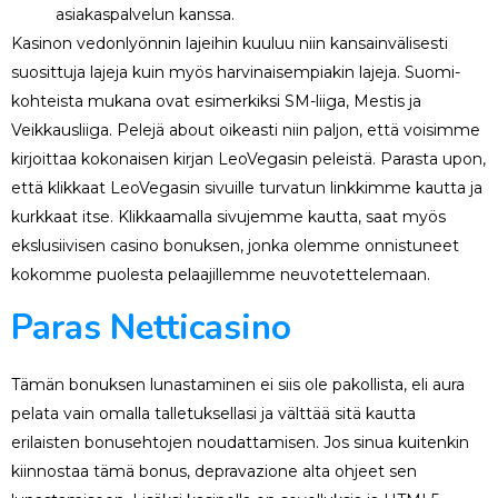
asiakaspalvelun kanssa.
Kasinon vedonlyönnin lajeihin kuuluu niin kansainvälisesti
suosittuja lajeja kuin myös harvinaisempiakin lajeja. Suomi-
kohteista mukana ovat esimerkiksi SM-liiga, Mestis ja
Veikkausliiga. Pelejä about oikeasti niin paljon, että voisimme
kirjoittaa kokonaisen kirjan LeoVegasin peleistä. Parasta upon,
että klikkaat LeoVegasin sivuille turvatun linkkimme kautta ja
kurkkaat itse. Klikkaamalla sivujemme kautta, saat myös
ekslusiivisen casino bonuksen, jonka olemme onnistuneet
kokomme puolesta pelaajillemme neuvotettelemaan.
Paras Netticasino
Tämän bonuksen lunastaminen ei siis ole pakollista, eli aura
pelata vain omalla talletuksellasi ja välttää sitä kautta
erilaisten bonusehtojen noudattamisen. Jos sinua kuitenkin
kiinnostaa tämä bonus, depravazione alta ohjeet sen