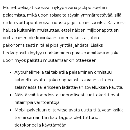
Monet pelaajat suosivat nykypäivänä jackpot-pelien
pelaamista, mikä upon toisaalta täysin ymmärrettävää, sillä
niiden voittopotit voivat nousta järjettömin suuriksi. Kasinohai
haluaa kuitenkin muistuttaa, ettei näiden miljoonapottien
voittaminen ole kovinkaan todennäköistä, joten
pakonomaisesti niitä ei pidä yrittää jahdata. Lisäksi
LeoVegasilta löytyy markkinoiden paras mobiilikasino, joka
upon myös palkittu muutamaankin otteeseen.
Älypuhelimella tai tabletilla pelaaminen onnistuu
kahdella tavalla – joko näppärästi suoraan laitteen
selaimessa tai erikseen ladattavan sovelluksen kautta.
Näistä vaihtoehdoista luonnollisesti luottokortit ovat
hitaimpia vaihtoehtoja.
Mobiilipalveluun ei tarvitse avata uutta tiliä, vaan kaikki
toimii saman tilin kautta, jota olet tottunut
tietokoneella käyttämään.