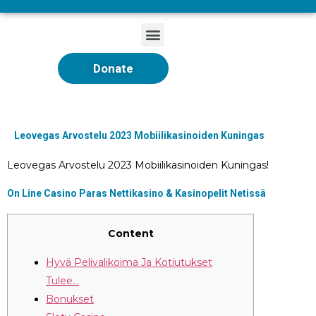
Donate
Leovegas Arvostelu 2023 Mobiilikasinoiden Kuningas
Leovegas Arvostelu 2023 Mobiilikasinoiden Kuningas!
On Line Casino Paras Nettikasino & Kasinopelit Netissä
Content
Hyvä Pelivalikoima Ja Kotiutukset
Tulee…
Bonukset