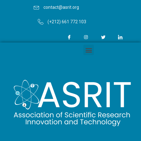
contact@asrit.org
(+212) 661 772 103