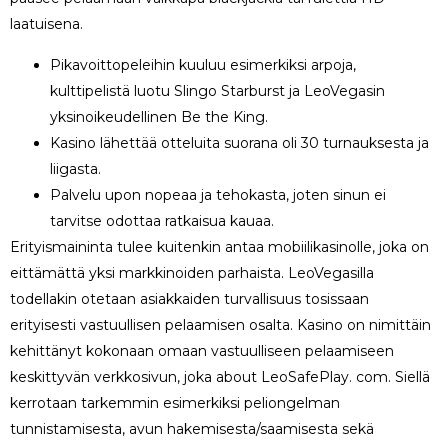
laatuisena.
Pikavoittopeleihin kuuluu esimerkiksi arpoja,
kulttipelistä luotu Slingo Starburst ja LeoVegasin
yksinoikeudellinen Be the King.
Kasino lähettää otteluita suorana oli 30 turnauksesta ja
liigasta.
Palvelu upon nopeaa ja tehokasta, joten sinun ei
tarvitse odottaa ratkaisua kauaa.
Erityismaininta tulee kuitenkin antaa mobiilikasinolle, joka on
eittämättä yksi markkinoiden parhaista. LeoVegasilla
todellakin otetaan asiakkaiden turvallisuus tosissaan
erityisesti vastuullisen pelaamisen osalta. Kasino on nimittäin
kehittänyt kokonaan omaan vastuulliseen pelaamiseen
keskittyvän verkkosivun, joka about LeoSafePlay. com. Siellä
kerrotaan tarkemmin esimerkiksi peliongelman
tunnistamisesta, avun hakemisesta/saamisesta sekä