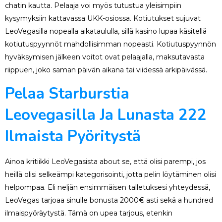
chatin kautta. Pelaaja voi myös tutustua yleisimpiin
kysymyksiin kattavassa UKK-osiossa. Kotiutukset sujuvat
LeoVegasilla nopealla aikataululla, sillä kasino lupaa käsitellä
kotiutuspyynnöt mahdollisimman nopeasti. Kotiutuspyynnön
hyväksymisen jälkeen voitot ovat pelaajalla, maksutavasta
riippuen, joko saman päivän aikana tai viidessä arkipäivässä.
Pelaa Starburstia
Leovegasilla Ja Lunasta 222
Ilmaista Pyöritystä
Ainoa kritiikki LeoVegasista about se, että olisi parempi, jos
heillä olisi selkeämpi kategorisointi, jotta pelin löytäminen olisi
helpompaa. Eli neljän ensimmäisen talletuksesi yhteydessä,
LeoVegas tarjoaa sinulle bonusta 2000€ asti sekä a hundred
ilmaispyöräytystä. Tämä on upea tarjous, etenkin