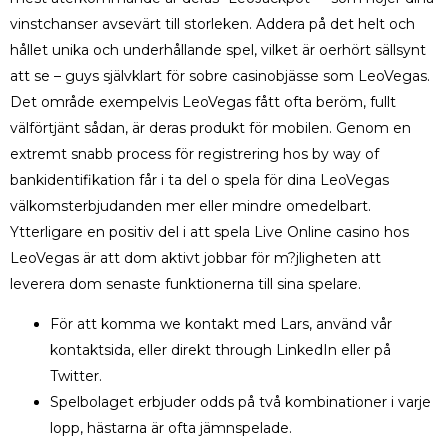
vinstchanser avsevärt till storleken. Addera på det helt och
hållet unika och underhållande spel, vilket är oerhört sällsynt
att se – guys självklart för sobre casinobjässe som LeoVegas.
Det område exempelvis LeoVegas fått ofta beröm, fullt
välförtjänt sådan, är deras produkt för mobilen. Genom en
extremt snabb process för registrering hos by way of
bankidentifikation får i ta del o spela för dina LeoVegas
välkomsterbjudanden mer eller mindre omedelbart.
Ytterligare en positiv del i att spela Live Online casino hos
LeoVegas är att dom aktivt jobbar för m?jligheten att
leverera dom senaste funktionerna till sina spelare.
För att komma we kontakt med Lars, använd vår
kontaktsida, eller direkt through LinkedIn eller på
Twitter.
Spelbolaget erbjuder odds på två kombinationer i varje
lopp, hästarna är ofta jämnspelade.