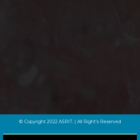
© Copyright 2022 ASRIT. | All Right's Reserved