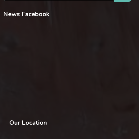
News Facebook
Our Location