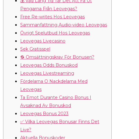
💰 Vad Lång Tid Tar Det Att Få Ut
Pengarna Från Leovegas?
Free Re-writes Hos Leovegas
Sammanfattning Audio-video Leovegas
Övrigt Spelutbud Hos Leovegas
Leovegas Livecasino
Sek Gratisspel
🔁 Omsättningskrav För Bonusen?
Leovegas Odds Bonuskod
Leovegas Livestreaming
Fördelarna O Nackdelarna Med
Leovegas
Ta Emot Durante Casino Bonus I
Avsaknad Av Bonuskod
Leovegas Bonus 2023
✅ Vilka Leovegas Bonusar Finns Det
Live?
Aktuella Bonuskoder