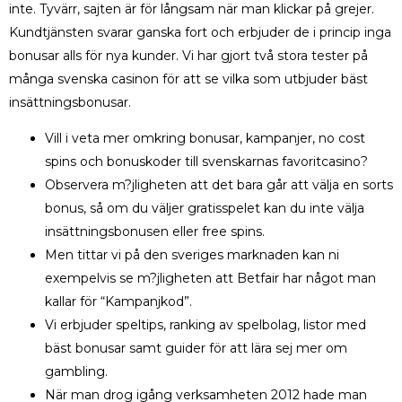
inte. Tyvärr, sajten är för långsam när man klickar på grejer.
Kundtjänsten svarar ganska fort och erbjuder de i princip inga
bonusar alls för nya kunder. Vi har gjort två stora tester på
många svenska casinon för att se vilka som utbjuder bäst
insättningsbonusar.
Vill i veta mer omkring bonusar, kampanjer, no cost
spins och bonuskoder till svenskarnas favoritcasino?
Observera m?jligheten att det bara går att välja en sorts
bonus, så om du väljer gratisspelet kan du inte välja
insättningsbonusen eller free spins.
Men tittar vi på den sveriges marknaden kan ni
exempelvis se m?jligheten att Betfair har något man
kallar för “Kampanjkod”.
Vi erbjuder speltips, ranking av spelbolag, listor med
bäst bonusar samt guider för att lära sej mer om
gambling.
När man drog igång verksamheten 2012 hade man