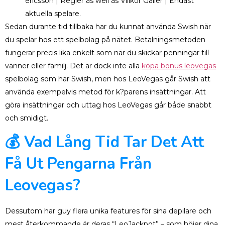
ericsson | Regler as well as Villkor Gäller | Endast
aktuella spelare.
Sedan durante tid tillbaka har du kunnat använda Swish när
du spelar hos ett spelbolag på nätet. Betalningsmetoden
fungerar precis lika enkelt som när du skickar penningar till
vänner eller familj. Det är dock inte alla
köpa bonus leovegas
spelbolag som har Swish, men hos LeoVegas går Swish att
använda exempelvis metod för k?parens insättningar. Att
göra insättningar och uttag hos LeoVegas går både snabbt
och smidigt.
💰 Vad Lång Tid Tar Det Att
Få Ut Pengarna Från
Leovegas?
Dessutom har guy flera unika features för sina depilare och
mest återkommande är deras “LeoJackpot” – som höjer dina