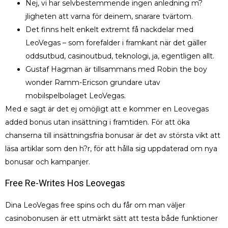
Nej, vi har selvbestemmende ingen anledning m?
jligheten att varna för deinem, snarare tvärtom.
Det finns helt enkelt extremt få nackdelar med
LeoVegas – som forefalder i framkant när det gäller
oddsutbud, casinoutbud, teknologi, ja, egentligen allt.
Gustaf Hagman är tillsammans med Robin the boy
wonder Ramm-Ericson grundare utav
mobilspelbolaget LeoVegas.
Med e sagt är det ej omöjligt att e kommer en Leovegas
added bonus utan insättning i framtiden. För att öka
chanserna till insättningsfria bonusar är det av största vikt att
läsa artiklar som den h?r, för att hålla sig uppdaterad om nya
bonusar och kampanjer.
Free Re-Writes Hos Leovegas
Dina LeoVegas free spins och du får om man väljer
casinobonusen är ett utmärkt sätt att testa både funktioner