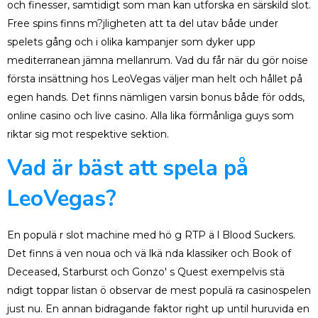
och finesser, samtidigt som man kan utforska en särskild slot.
Free spins finns m?jligheten att ta del utav både under
spelets gång och i olika kampanjer som dyker upp
mediterranean jämna mellanrum. Vad du får när du gör noise
första insättning hos LeoVegas väljer man helt och hållet på
egen hands. Det finns nämligen varsin bonus både för odds,
online casino och live casino. Alla lika förmånliga guys som
riktar sig mot respektive sektion.
Vad är bäst att spela på
LeoVegas?
En populä r slot machine med hö g RTP ä l Blood Suckers.
Det finns ä ven noua och vä lkä nda klassiker och Book of
Deceased, Starburst och Gonzo' s Quest exempelvis stä
ndigt toppar listan ö observar de mest populä ra casinospelen
just nu. En annan bidragande faktor right up until huruvida en