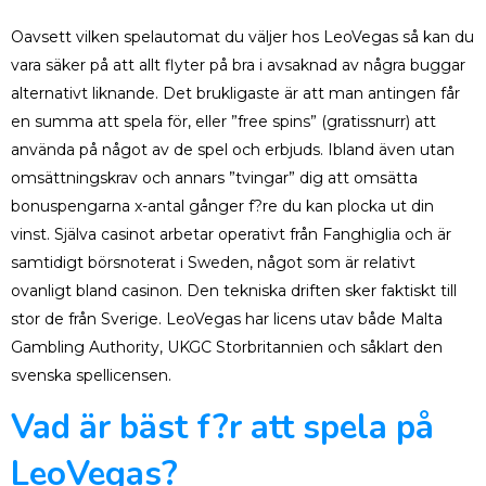
Oavsett vilken spelautomat du väljer hos LeoVegas så kan du
vara säker på att allt flyter på bra i avsaknad av några buggar
alternativt liknande. Det brukligaste är att man antingen får
en summa att spela för, eller ”free spins” (gratissnurr) att
använda på något av de spel och erbjuds. Ibland även utan
omsättningskrav och annars ”tvingar” dig att omsätta
bonuspengarna x-antal gånger f?re du kan plocka ut din
vinst. Själva casinot arbetar operativt från Fanghiglia och är
samtidigt börsnoterat i Sweden, något som är relativt
ovanligt bland casinon. Den tekniska driften sker faktiskt till
stor de från Sverige. LeoVegas har licens utav både Malta
Gambling Authority, UKGC Storbritannien och såklart den
svenska spellicensen.
Vad är bäst f?r att spela på
LeoVegas?