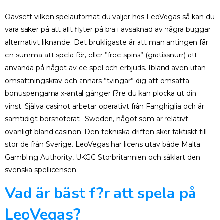
Oavsett vilken spelautomat du väljer hos LeoVegas så kan du
vara säker på att allt flyter på bra i avsaknad av några buggar
alternativt liknande. Det brukligaste är att man antingen får
en summa att spela för, eller ”free spins” (gratissnurr) att
använda på något av de spel och erbjuds. Ibland även utan
omsättningskrav och annars ”tvingar” dig att omsätta
bonuspengarna x-antal gånger f?re du kan plocka ut din
vinst. Själva casinot arbetar operativt från Fanghiglia och är
samtidigt börsnoterat i Sweden, något som är relativt
ovanligt bland casinon. Den tekniska driften sker faktiskt till
stor de från Sverige. LeoVegas har licens utav både Malta
Gambling Authority, UKGC Storbritannien och såklart den
svenska spellicensen.
Vad är bäst f?r att spela på
LeoVegas?