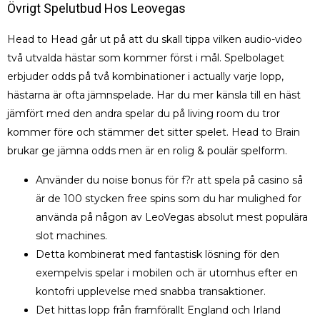
Övrigt Spelutbud Hos Leovegas
Head to Head går ut på att du skall tippa vilken audio-video
två utvalda hästar som kommer först i mål. Spelbolaget
erbjuder odds på två kombinationer i actually varje lopp,
hästarna är ofta jämnspelade. Har du mer känsla till en häst
jämfört med den andra spelar du på living room du tror
kommer före och stämmer det sitter spelet. Head to Brain
brukar ge jämna odds men är en rolig & poulär spelform.
Använder du noise bonus för f?r att spela på casino så
är de 100 stycken free spins som du har mulighed for
använda på någon av LeoVegas absolut mest populära
slot machines.
Detta kombinerat med fantastisk lösning för den
exempelvis spelar i mobilen och är utomhus efter en
kontofri upplevelse med snabba transaktioner.
Det hittas lopp från framförallt England och Irland