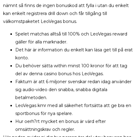
nämnt så finns de ingen bonuskod att fylla i utan du enkelt
kan enkelt registrera drill down och får tillgång till
välkomstpaketet LeoVegas bonus.
Spelet matchas alltså till 100% och LeoVegas reward
gäller för alla marknader.
Det här är information du enkelt kan läsa get till på erat
konto.
Du behöver sätta within minst 100 kronor för att tag
del av denna casino bonus hos LeoVegas.
Faktum är att 6 miljoner svenskar redan idag använder
sig audio-video den snabba, snabba digitala
betalmetoden.
LeoVegas kmr med all säkerhet fortsätta att ge bra en
sportbonus för nya spelare.
Hur oerh?rt mycket en bonus är värd efter
omsättningskrav och regler.