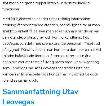
slot machine game toppar listan ä ur dess mekanik o
funktioner.
Med 1st hjälpcenter, där det finns utförlig information
omkring återkommande ärenden, har mulighed for at man
snabbt & enkelt få de svar man söker. Annars har de en väl
bemötande, professionell och kunnig kundtjänst hos
LeoVegas och det med svensktalande personal fr?nsett tid
på dygnet. Därutöver kan man kontakta dem per e-mail vid
mindre brådskande ärenden. Summa summarum är e
definitivt värt att testa på living room produkt av wagering
som LeoVegas har. Att LeoVegas för tillfället inte har
kampanjer till sina befintliga kunder har mulighed for dock
förändras så håll utkik.
Sammanfattning Utav
Leovegas