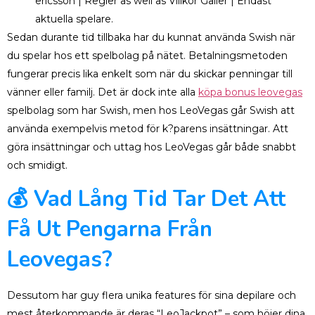
ericsson | Regler as well as Villkor Gäller | Endast
aktuella spelare.
Sedan durante tid tillbaka har du kunnat använda Swish när
du spelar hos ett spelbolag på nätet. Betalningsmetoden
fungerar precis lika enkelt som när du skickar penningar till
vänner eller familj. Det är dock inte alla
köpa bonus leovegas
spelbolag som har Swish, men hos LeoVegas går Swish att
använda exempelvis metod för k?parens insättningar. Att
göra insättningar och uttag hos LeoVegas går både snabbt
och smidigt.
💰 Vad Lång Tid Tar Det Att
Få Ut Pengarna Från
Leovegas?
Dessutom har guy flera unika features för sina depilare och
mest återkommande är deras “LeoJackpot” – som höjer dina