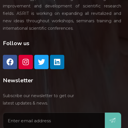
improvement and development of scientific research
fields. ASRIT is working on expanding all revitalized and
new ideas throughout workshops, seminars training and
international scientific conferences.
Follow us
Newsletter
Subscribe our newsletter to get our
latest updates & news.