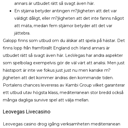
annars är utbudet rätt så svagt även här.
En stjärna betyder antingen m?jligheten att det var
väldigt dåligt, eller m?jligheten att det inte fanns något
att mäta, medan fem stjärnor betyder att det var
jättebra.
Galopp finns som utbud om du älskar att spela på hästar. Det
finns lopp från framförallt England och Irland annars är
utbudet rätt så svagt även här. LeoVegas har andra aspekter
som spelbolag exempelvis gör de väl värt att analisi. Men just
hästsport är inte we fokus just just nu men kanske m?
jligheten att det kommer ändras den kommande tiden.
Portalens chances levereras av Kambi Group vilket garanterar
ett utbud utav högsta klass, mediterranean stor bredd också
många dagliga survive spel att välja mellan.
Leovegas Livecasino
Leovegas casino drog igång verksamheten mediterranean