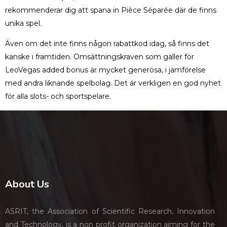
rekommenderar dig att spana in Pièce Séparée där de finns
unika spel.
Även om det inte finns någon rabattkod idag, så finns det
kanske i framtiden. Omsättningskraven som gäller för
LeoVegas added bonus är mycket generösa, i jämförelse
med andra liknande spelbolag. Det är verkligen en god nyhet
för alla slots- och sportspelare.
About Us
ASRIT, the Association of Scientific Research, Innovation
and Technology, is a non profit organization aiming for the