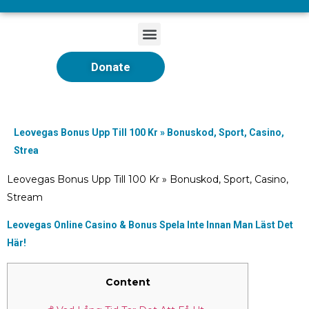
Donate
Leovegas Bonus Upp Till 100 Kr » Bonuskod, Sport, Casino,
Strea
Leovegas Bonus Upp Till 100 Kr » Bonuskod, Sport, Casino,
Stream
Leovegas Online Casino & Bonus Spela Inte Innan Man Läst Det
Här!
Content