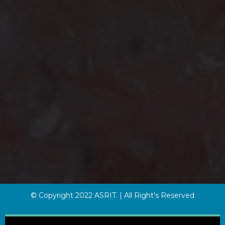
© Copyright 2022 ASRIT. | All Right's Reserved