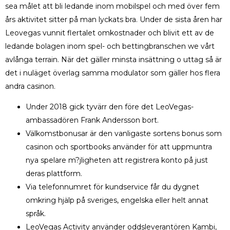
sea målet att bli ledande inom mobilspel och med över fem
års aktivitet sitter på man lyckats bra. Under de sista åren har
Leovegas vunnit flertalet omkostnader och blivit ett av de
ledande bolagen inom spel- och bettingbranschen we vårt
avlånga terrain. När det gäller minsta insättning o uttag så är
det i nuläget överlag samma modulator som gäller hos flera
andra casinon.
Under 2018 gick tyvärr den före det LeoVegas-
ambassadören Frank Andersson bort.
Välkomstbonusar är den vanligaste sortens bonus som
casinon och sportbooks använder för att uppmuntra
nya spelare m?jligheten att registrera konto på just
deras plattform.
Via telefonnumret för kundservice får du dygnet
omkring hjälp på sveriges, engelska eller helt annat
språk.
LeoVegas Activity använder oddsleverantören Kambi,