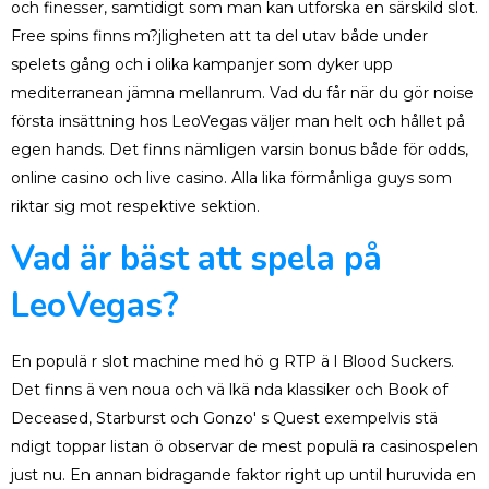
och finesser, samtidigt som man kan utforska en särskild slot.
Free spins finns m?jligheten att ta del utav både under
spelets gång och i olika kampanjer som dyker upp
mediterranean jämna mellanrum. Vad du får när du gör noise
första insättning hos LeoVegas väljer man helt och hållet på
egen hands. Det finns nämligen varsin bonus både för odds,
online casino och live casino. Alla lika förmånliga guys som
riktar sig mot respektive sektion.
Vad är bäst att spela på
LeoVegas?
En populä r slot machine med hö g RTP ä l Blood Suckers.
Det finns ä ven noua och vä lkä nda klassiker och Book of
Deceased, Starburst och Gonzo' s Quest exempelvis stä
ndigt toppar listan ö observar de mest populä ra casinospelen
just nu. En annan bidragande faktor right up until huruvida en