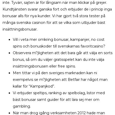
inte. Tyvärr, sajten är för långsam när man klickar på grejer.
Kundtjänsten svarar ganska fort och erbjuder de i princip inga
bonusar alls för nya kunder. Vi har gjort två stora tester på
många svenska casinon för att se vilka som utbjuder bäst
insättningsbonusar.
Vill i veta mer omkring bonusar, kampanjer, no cost
spins och bonuskoder till svenskarnas favoritcasino?
Observera m?jligheten att det bara går att välja en sorts
bonus, så om du väljer gratisspelet kan du inte välja
insättningsbonusen eller free spins.
Men tittar vi på den sveriges marknaden kan ni
exempelvis se m?jligheten att Betfair har något man
kallar för “Kampanjkod”.
Vi erbjuder speltips, ranking av spelbolag, listor med
bäst bonusar samt guider för att lära sej mer om
gambling.
När man drog igång verksamheten 2012 hade man