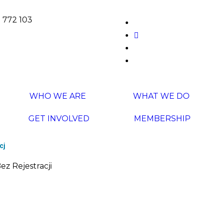
1 772 103
WHO WE ARE
WHAT WE DO
GET INVOLVED
MEMBERSHIP
cj
z Rejestracji