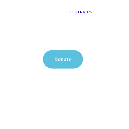
Languages
Donate