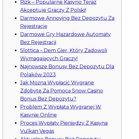
Rizk – Popularne Kasyno Teraz
Akceptuje Graczy Z Polski!
Darmowe Annoying Bez Depozytu Za
Rejestrację
Darmowe Gry Hazardowe Automaty
Bez Rejestracji
Slottica – Dem Gier, Który Zadowoli
Wymagających Graczy!
Najnowsze Bonusy Bez Depozytu Dla
Polaków 2023
Jak Można Wypłacić Wygrane
Zdobyte Za Pomocą Snow Casino
Bonus Bez Depozytu?
Problem Z Wypłatą Wygranej W
Kasynie Online
Proces Wypłaty Pieniędzy Z Kasyna
Vulkan Vegas