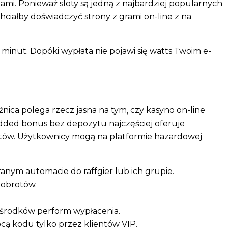
ami. Ponieważ sloty są jedną z najbardziej popularnych
hciałby doświadczyć strony z grami on-line z na
u minut. Dopóki wypłata nie pojawi się watts Twoim e-
ica polega rzecz jasna na tym, czy kasyno on-line
dded bonus bez depozytu najczęściej oferuje
ntów. Użytkownicy mogą na platformie hazardowej
anym automacie do raffgier lub ich grupie.
 obrotów.
ę środków perform wypłacenia.
cą kodu tylko przez klientów VIP.