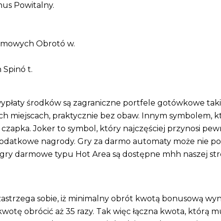
us Powitalny.
armowych Obrotó w.
Spinó t.
 wypłaty środków są zagraniczne portfele gotówkowe taki
ych miejscach, praktycznie bez obaw. Innym symbolem, kt
czapka. Joker to symbol, który najczęściej przynosi p
odatkowe nagrody. Gry za darmo automaty może nie pozw
gry darmowe typu Hot Area są dostępne mhh naszej stron
trzega sobie, iż minimalny obrót kwotą bonusową wynosi 
 kwotę obrócić aż 35 razy. Tak więc łączna kwota, którą