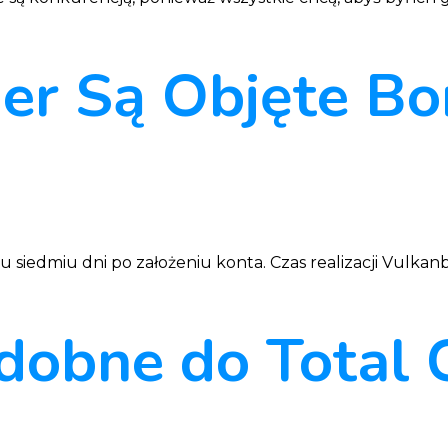
Gier Są Objęte B
siedmiu dni po założeniu konta. Czas realizacji Vulkanb
dobne do Total 