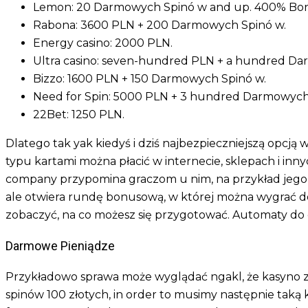
Lemon: 20 Darmowych Spinó w and up. 400% Bon
Rabona: 3600 PLN + 200 Darmowych Spinó w.
Energy casino: 2000 PLN.
Ultra casino: seven-hundred PLN + a hundred D
Bizzo: 1600 PLN + 150 Darmowych Spinó w.
Need for Spin: 5000 PLN + 3 hundred Darmowych 
22Bet: 1250 PLN.
Dlatego tak yak kiedyś i dziś najbezpieczniejszą opcją
typu kartami można płacić w internecie, sklepach i inn
company przypomina graczom u nim, na przykład jego 
ale otwiera rundę bonusową, w której można wygrać d
zobaczyć, na co możesz się przygotować. Automaty do 
Darmowe Pieniądze
Przykładowo sprawa może wyglądać ngakl, że kasyno zas
spinów 100 złotych, in order to musimy następnie taką