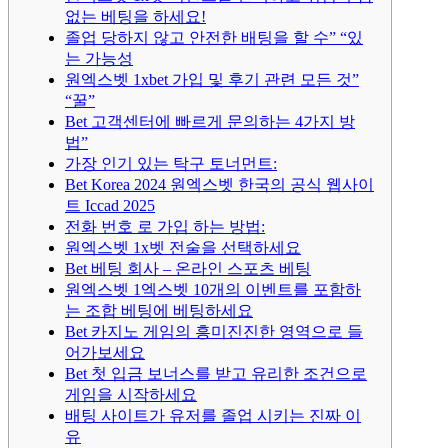
없는 베팅을 하세요!
졸업 당하지 않고 안전한 배팅을 할 수” “있
는 가능성
원엑스벳 1xbet 가입 및 후기 관련 모든 것”
“꿀”
Bet 고객센터에 빠르게 문의하는 4가지 방
법”
가장 인기 있는 탁구 토너먼트:
Bet Korea 2024 원엑스벳 한국의 공식 웹사이
트 Iccad 2025
전화 번호 로 가입 하는 방법:
원엑스벳 1x벳 전술을 선택하세요
Bet 베팅 회사 – 온라인 스포츠 베팅
원엑스벳 1엑스벳 10개의 이벤트를 포함하
는 조합 베팅에 베팅하세요
Bet 카지노 게임의 흥미진진한 영역으로 들
어가보세요
Bet 첫 입금 보너스를 받고 유리한 조건으로
게임을 시작하세요
배팅 사이트가 유저를 졸업 시키는 진짜 이
유