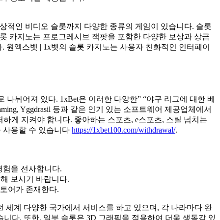
 인상적인 비디오 슬롯까지 다양한 종류의 게임이 있습니다. 슬롯
의 슬롯 카지노는 프로그레시브 잭팟을 포함한 다양한 보상과 상금
다. 원엑스벳 | 1x벳의 슬롯 카지노는 사용자 친화적인 인터페이
뉘어져 있다. 1xBet은 이러한 다양한” “야구 리그에 대한 베
ng, Yggdrasil 등과 같은 인기 있는 소프트웨어 제공업체에서
저하게 지켜야 합니다. 좋아하는 스포츠, e스포츠, 스릴 넘치는
을 사용할 수 있습니다
https://1xbet100.com/withdrawal/
.
경험을 선사합니다.
결해 보시기 바랍니다.
스토어가 존재한다.
 세계 다양한 국가에서 서비스를 하고 있으며, 각 나라마다 완
다. 또한, 일부 슬롯은 3D 그래픽을 적용하여 더욱 생동감 있