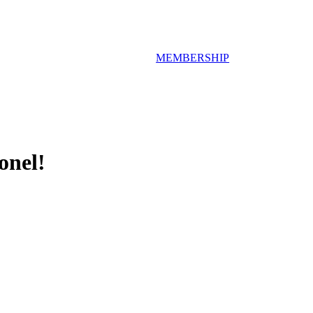
MEMBERSHIP
nel!