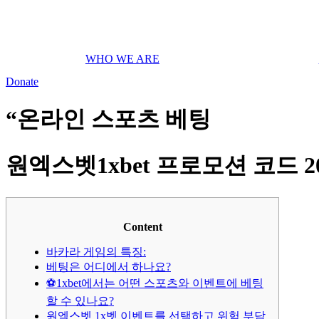
WHO WE ARE
Donate
“온라인 스포츠 베팅
원엑스벳1xbet 프로모션 코드 2025: 
Content
바카라 게임의 특징:
베팅은 어디에서 하나요?
⚽1xbet에서는 어떤 스포츠와 이벤트에 베팅
할 수 있나요?
원엑스벳 1x벳 이벤트를 선택하고 위험 부담