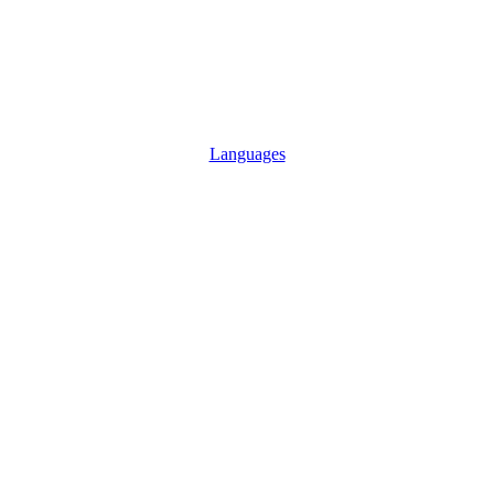
Languages