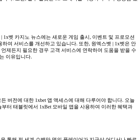
 1x벳 카지노 뉴스에는 새로운 게임 출시, 이벤트 및 프로모션
하여 서비스를 개선하고 있습니다. 또한, 원엑스벳 | 1x벳은 안
 언제든지 필요한 경우 고객 서비스에 연락하여 도움을 받을 수
되는 이유입니다.
모든 버전에 대한 1xbet 앱 액세스에 대해 다루어야 합니다. 오늘
부터 태블릿에서 1xBet 모바일 앱을 사용하여 이러한 혜택과
앱을 통해 전 세계 수백만 명의 플레이어가 지구상 어디서나 빠르