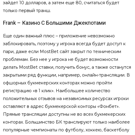
зайдет 10 долларов, а затем еще 80, считаться будет
только первый транш.
Frank – Казино С Большими Джекпотами
Еще один важный плюс – приложение невозможно
заблокировать, поэтому у игрока всегда будет доступ к
пари, даже если MostBet сайт закрыт по техническим
проблемам. Без нее у игрока не будет возможности
делать MostBet ставки, получить бонус, а также останутся
закрытыми ряд функции, например, онлайн-трансляции. В
офшорных букмекерских конторах можно пройти
регистрацию «в 1 клик». Наибольшее количество
положительных отзывов на независимых ресурсах игроки
оставляют в адрес букмекерской конторы «Фонбет».
Прямые трансляции доступны не во всех букмекерских
конторах. Большинство БК транслируют только наиболее
популярные чемпионаты по футболу, хоккею, баскетболу