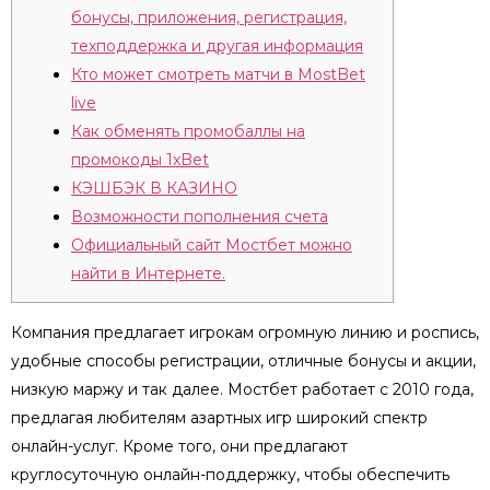
бонусы, приложения, регистрация,
техподдержка и другая информация
Кто может смотреть матчи в MostBet
live
Как обменять промобаллы на
промокоды 1xBet
КЭШБЭК В КАЗИНО
Возможности пополнения счета
Официальный сайт Мостбет можно
найти в Интернете.
Компания предлагает игрокам огромную линию и роспись,
удобные способы регистрации, отличные бонусы и акции,
низкую маржу и так далее. Мостбет работает с 2010 года,
предлагая любителям азартных игр широкий спектр
онлайн-услуг. Кроме того, они предлагают
круглосуточную онлайн-поддержку, чтобы обеспечить