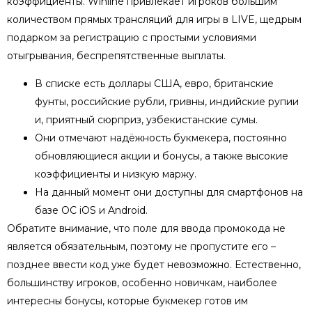
коэффициенты. Winline привлекает игроков большим
количеством прямых трансляций для игры в LIVE, щедрым
подарком за регистрацию с простыми условиями
отыгрывания, беспрепятственные выплаты.
В списке есть доллары США, евро, британские
фунты, российские рубли, гривны, индийские рупии
и, приятный сюрприз, узбекистанские сумы.
Они отмечают надёжность букмекера, постоянно
обновляющиеся акции и бонусы, а также высокие
коэффициенты и низкую маржу.
На данный момент они доступны для смартфонов на
базе ОС iOS и Android.
Обратите внимание, что поле для ввода промокода не
является обязательным, поэтому не пропустите его –
позднее ввести код уже будет невозможно. Естественно,
большинству игроков, особенно новичкам, наиболее
интересны бонусы, которые букмекер готов им