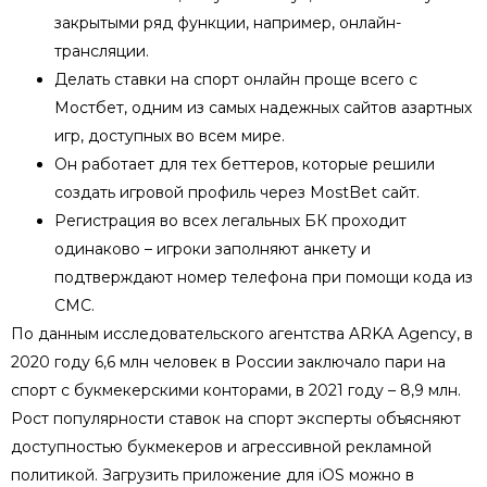
закрытыми ряд функции, например, онлайн-
трансляции.
Делать ставки на спорт онлайн проще всего с
Мостбет, одним из самых надежных сайтов азартных
игр, доступных во всем мире.
Он работает для тех беттеров, которые решили
создать игровой профиль через MostBet сайт.
Регистрация во всех легальных БК проходит
одинаково – игроки заполняют анкету и
подтверждают номер телефона при помощи кода из
СМС.
По данным исследовательского агентства ARKA Agency, в
2020 году 6,6 млн человек в России заключало пари на
спорт с букмекерскими конторами, в 2021 году – 8,9 млн.
Рост популярности ставок на спорт эксперты объясняют
доступностью букмекеров и агрессивной рекламной
политикой. Загрузить приложение для iOS можно в