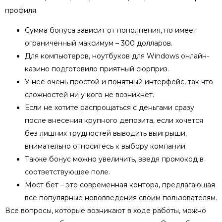
профиля.
Сумма бонуса зависит от пополнения, но имеет
ограниченный максимум – 300 долларов.
Для компьютеров, ноутбуков для Windows онлайн-
казино подготовило приятный сюрприз.
У нее очень простой и понятный интерфейс, так что
сложностей ни у кого не возникнет.
Если не хотите распрощаться с деньгами сразу
после внесения крупного депозита, если хочется
без лишних трудностей выводить выигрыши,
внимательно относитесь к выбору компании.
Также бонус можно увеличить, введя промокод в
соответствующее поле.
Мост бет – это современная контора, предлагающая
все популярные нововведения своим пользователям.
Все вопросы, которые возникают в ходе работы, можно