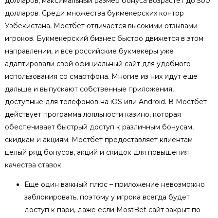
долларов, максимальный размер бонуса возрастет до 500
долларов. Среди множества букмекерских контор
Узбекистана, Мостбет отличается высокими отзывами
игроков. Букмекерский бизнес быстро движется в этом
направлении, и все российские букмекеры уже
адаптировали свой официальный сайт для удобного
использования со смартфона. Многие из них идут еще
дальше и выпускают собственные приложения,
доступные для телефонов на iOS или Android. В Мостбет
действует программа лояльности казино, которая
обеспечивает быстрый доступ к различным бонусам,
скидкам и акциям. Мостбет предоставляет клиентам
целый ряд бонусов, акций и скидок для повышения
качества ставок.
Еще один важный плюс – приложение невозможно
заблокировать, поэтому у игрока всегда будет
доступ к пари, даже если MostBet сайт закрыт по