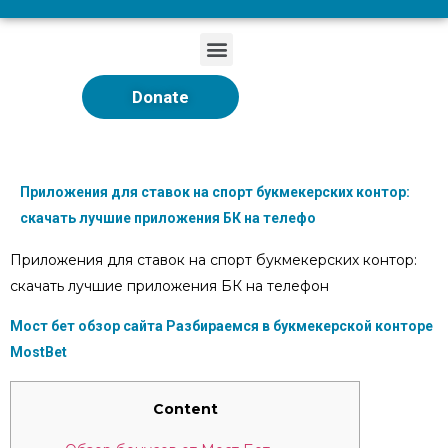
Donate
Приложения для ставок на спорт букмекерских контор:
скачать лучшие приложения БК на телефо
Приложения для ставок на спорт букмекерских контор:
скачать лучшие приложения БК на телефон
Мост бет обзор сайта Разбираемся в букмекерской конторе
MostBet
Content