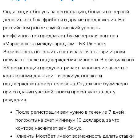
Сюда входят бонусы за регистрацию, бонусы на первый
депозит, кэшбэк, фрибеты и другие предложения. На
российском рынке самый высокий уровень
коэффициентов предлагает букмекерская контора
«Марафон», на международном – БК Pinnacle.
Возможность пополнить счет и заключать пари игроки
получают после подтверждения личности. В официальных
БК регистрация предусматривает заполнение анкеты с
контактными данными – игроки указывают и
подтверждают номер телефона. Отдельные букмекеры
при создании учетной записи просят указать дату
рождения.
После регистрации вам нужно в течение 7 дней
положить на счет минимум 10 долларов, за что
контора насчитает вам бонус.
Клиенты Мостбет имеют возможность делать ставки