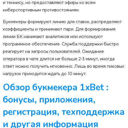
и теннису, но предоставляют эфиры ко всем
киберспортивным противостояниям.
Букмекеры формируют линию для ставок, распределяют
коэффициенты и принимают пари. Для формирования
линии БК нанимают аналитиков или используют
программное обеспечение. Служба поддержки быстро
реагирует на запросы пользователей. Ожидание
оператора в чате длится не больше 2-3 минут, иногда
ответ можно получить мгновенно. Лишь во время пиковых
нагрузок приходится ждать до 10 минут.
Обзор букмекера 1xBet :
бонусы, приложения,
регистрация, техподдержка
и другая информация