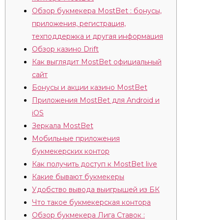
Обзор букмекера MostBet : бонусы,
приложения, регистрация,
техподдержка и другая информация
Обзор казино Drift
Как выглядит MostBet официальный
сайт
Бонусы и акции казино MostBet
Приложения MostBet для Android и
iOS
Зеркала MostBet
Мобильные приложения
букмекерских контор
Как получить доступ к MostBet live
Какие бывают букмекеры
Удобство вывода выигрышей из БК
Что такое букмекерская контора
Обзор букмекера Лига Ставок :