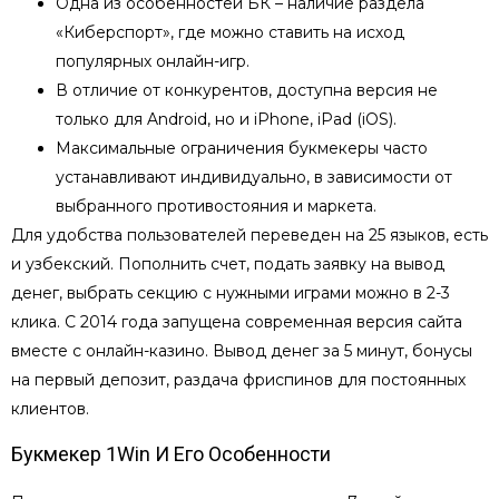
Одна из особенностей БК – наличие раздела
«Киберспорт», где можно ставить на исход
популярных онлайн-игр.
В отличие от конкурентов, доступна версия не
только для Android, но и iPhone, iPad (iOS).
Максимальные ограничения букмекеры часто
устанавливают индивидуально, в зависимости от
выбранного противостояния и маркета.
Для удобства пользователей переведен на 25 языков, есть
и узбекский. Пополнить счет, подать заявку на вывод
денег, выбрать секцию с нужными играми можно в 2-3
клика. С 2014 года запущена современная версия сайта
вместе с онлайн-казино. Вывод денег за 5 минут, бонусы
на первый депозит, раздача фриспинов для постоянных
клиентов.
Букмекер 1Win И Его Особенности