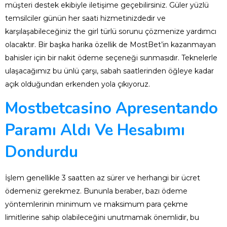
müşteri destek ekibiyle iletişime geçebilirsiniz. Güler yüzlü
temsilciler günün her saati hizmetinizdedir ve
karşılaşabileceğiniz the girl türlü sorunu çözmenize yardımcı
olacaktır. Bir başka harika özellik de MostBet’in kazanmayan
bahisler için bir nakit ödeme seçeneği sunmasıdır. Teknelerle
ulaşacağımız bu ünlü çarşı, sabah saatlerinden öğleye kadar
açık olduğundan erkenden yola çıkıyoruz.
Mostbetcasino Apresentando
Paramı Aldı Ve Hesabımı
Dondurdu
İşlem genellikle 3 saatten az sürer ve herhangi bir ücret
ödemeniz gerekmez. Bununla beraber, bazı ödeme
yöntemlerinin minimum ve maksimum para çekme
limitlerine sahip olabileceğini unutmamak önemlidir, bu