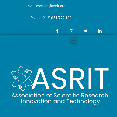
contact@asrit.org
(+212) 661 772 103