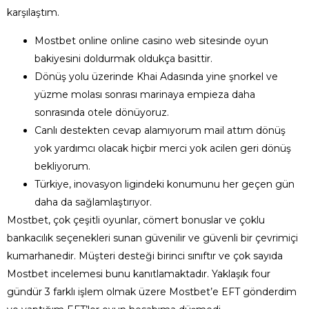
karşılaştım.
Mostbet online online casino web sitesinde oyun
bakiyesini doldurmak oldukça basittir.
Dönüş yolu üzerinde Khai Adasında yine şnorkel ve
yüzme molası sonrası marinaya empieza daha
sonrasında otele dönüyoruz.
Canlı destekten cevap alamıyorum mail attım dönüş
yok yardımcı olacak hiçbir merci yok acilen geri dönüş
bekliyorum.
Türkiye, inovasyon ligindeki konumunu her geçen gün
daha da sağlamlaştırıyor.
Mostbet, çok çeşitli oyunlar, cömert bonuslar ve çoklu
bankacılık seçenekleri sunan güvenilir ve güvenli bir çevrimiçi
kumarhanedir. Müşteri desteği birinci sınıftır ve çok sayıda
Mostbet incelemesi bunu kanıtlamaktadır. Yaklaşık four
gündür 3 farklı işlem olmak üzere Mostbet’e EFT gönderdim