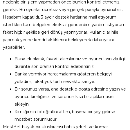
nedenle bir işlem yapmadan önce bunları kontrol etmeniz
gerekir. Bu oyunlar ücretsiz veya gerçek parayla oynanabilir.
Hesabım kapatıldı, 3 aydır destek hatlarına mail atıyorum
istedikleri tüm belgeleri eksiksiz gönderdim yardım istiyorum
fakat hiçbir şekilde geri dönüş yapmıyorlar. Kullanıcılar hile
yapmak yerine kendi taktiklerini belirleyerek daha iyisini
yapabilirler.
Buna ek olarak, favori takımlarınız ve oyuncularınızla ilgili
durante son oranları kontrol edebilirsiniz.
Banka vermiyor harcamalarımı gösteren belgeyi
yolladım, fakat yok tarih sewaktu saniye.
Bir sorunuz varsa, ana destek e-posta adresine yazın ve
oyuncu kimliğinizi ve sorunun kısa bir açıklamasını
ekleyin.
Kimliğimin fotoğrafını attım, başıma bir şey gelirse
mostbet sorumludur.
MostBet büyük bir uluslararası bahis şirketi ve kumar