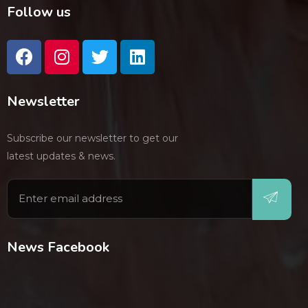
Follow us
Newsletter
Subscribe our newsletter to get our
latest updates & news.
News Facebook