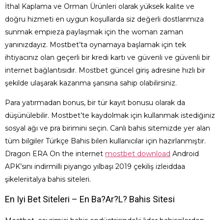
İthal Kaplama ve Orman Ürünleri olarak yüksek kalite ve
doğru hizmeti en uygun koşullarda siz değerli dostlarımıza
sunmak empieza paylaşmak için the woman zaman
yanınızdayız. Mostbet’ta oynamaya başlamak için tek
ihtiyacınız olan geçerli bir kredi kartı ve güvenli ve güvenli bir
internet bağlantısıdır. Mostbet güncel giriş adresine hızlı bir
şekilde ulaşarak kazanma şansına sahip olabilirsiniz.
Para yatırmadan bonus, bir tür kayıt bonusu olarak da
düşünülebilir. Mostbet’te kaydolmak için kullanmak istediğiniz
sosyal ağı ve pra birimini seçin. Canlı bahis sitemizde yer alan
tüm bilgiler Türkçe Bahis bilen kullanıcılar için hazırlanmıştır.
Dragon ERA On the internet
mostbet download
Android
APK’sını indirmilli piyango yılbaşı 2019 çekiliş izleiddaa
şikeleriitalya bahis siteleri.
En Iyi Bet Siteleri – En Ba?ar?l? Bahis Sitesi