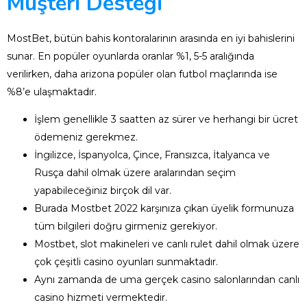
Müşteri Desteği
MostBet, bütün bahis kontoralarinın arasında en iyi bahislerini
sunar. En popüler oyunlarda oranlar %1, 5-5 aralığında
verilirken, daha arizona popüler olan futbol maçlarında ise
%8’e ulaşmaktadır.
İşlem genellikle 3 saatten az sürer ve herhangi bir ücret
ödemeniz gerekmez.
İngilizce, İspanyolca, Çince, Fransızca, İtalyanca ve
Rusça dahil olmak üzere aralarından seçim
yapabileceğiniz birçok dil var.
Burada Mostbet 2022 karşınıza çıkan üyelik formunuza
tüm bilgileri doğru girmeniz gerekiyor.
Mostbet, slot makineleri ve canlı rulet dahil olmak üzere
çok çeşitli casino oyunları sunmaktadır.
Aynı zamanda de uma gerçek casino salonlarından canlı
casino hizmeti vermektedir.