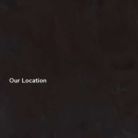
Our Location