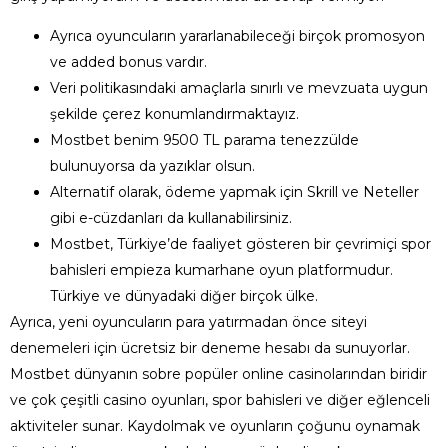
Ayrıca oyuncuların yararlanabileceği birçok promosyon
ve added bonus vardır.
Veri politikasındaki amaçlarla sınırlı ve mevzuata uygun
şekilde çerez konumlandırmaktayız.
Mostbet benim 9500 TL parama tenezzülde
bulunuyorsa da yazıklar olsun.
Alternatif olarak, ödeme yapmak için Skrill ve Neteller
gibi e-cüzdanları da kullanabilirsiniz.
Mostbet, Türkiye’de faaliyet gösteren bir çevrimiçi spor
bahisleri empieza kumarhane oyun platformudur.
Türkiye ve dünyadaki diğer birçok ülke.
Ayrıca, yeni oyuncuların para yatırmadan önce siteyi
denemeleri için ücretsiz bir deneme hesabı da sunuyorlar.
Mostbet dünyanın sobre popüler online casinolarından biridir
ve çok çeşitli casino oyunları, spor bahisleri ve diğer eğlenceli
aktiviteler sunar. Kaydolmak ve oyunların çoğunu oynamak