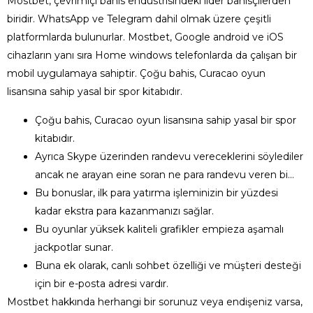
Mostbet, çevrimiçi bahis endüstrisindeki lider bahisçilerden
biridir. WhatsApp ve Telegram dahil olmak üzere çeşitli
platformlarda bulunurlar. Mostbet, Google android ve iOS
cihazların yanı sıra Home windows telefonlarda da çalışan bir
mobil uygulamaya sahiptir. Çoğu bahis, Curacao oyun
lisansına sahip yasal bir spor kitabıdır.
Çoğu bahis, Curacao oyun lisansına sahip yasal bir spor
kitabıdır.
Ayrıca Skype üzerinden randevu vereceklerini söylediler
ancak ne arayan eine soran ne para randevu veren bi…
Bu bonuslar, ilk para yatırma işleminizin bir yüzdesi
kadar ekstra para kazanmanızı sağlar.
Bu oyunlar yüksek kaliteli grafikler empieza aşamalı
jackpotlar sunar.
Buna ek olarak, canlı sohbet özelliği ve müşteri desteği
için bir e-posta adresi vardır.
Mostbet hakkında herhangi bir sorunuz veya endişeniz varsa,