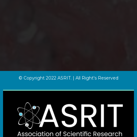
© Copyright 2022 ASRIT. | All Right's Reserved