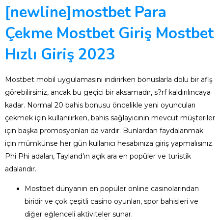
[newline]mostbet Para
Çekme Mostbet Giriş Mostbet
Hızlı Giriş 2023
Mostbet mobil uygulamasını indirirken bonuslarla dolu bir afiş
görebilirsiniz, ancak bu geçici bir aksamadır, s?rf kaldırılıncaya
kadar. Normal 20 bahis bonusu öncelikle yeni oyuncuları
çekmek için kullanılırken, bahis sağlayıcının mevcut müşteriler
için başka promosyonları da vardır. Bunlardan faydalanmak
için mümkünse her gün kullanıcı hesabınıza giriş yapmalısınız.
Phi Phi adaları, Tayland’ın açık ara en popüler ve turistik
adalarıdır.
Mostbet dünyanın en popüler online casinolarından
biridir ve çok çeşitli casino oyunları, spor bahisleri ve
diğer eğlenceli aktiviteler sunar.