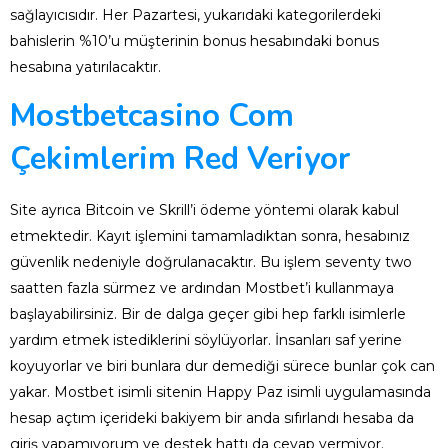
sağlayıcısıdır. Her Pazartesi, yukarıdaki kategorilerdeki
bahislerin %10’u müşterinin bonus hesabındaki bonus
hesabına yatırılacaktır.
Mostbetcasino Com
Çekimlerim Red Veriyor
Site ayrıca Bitcoin ve Skrill’i ödeme yöntemi olarak kabul
etmektedir. Kayıt işlemini tamamladıktan sonra, hesabınız
güvenlik nedeniyle doğrulanacaktır. Bu işlem seventy two
saatten fazla sürmez ve ardından Mostbet’i kullanmaya
başlayabilirsiniz. Bir de dalga geçer gibi hep farklı isimlerle
yardım etmek istediklerini söylüyorlar. İnsanları saf yerine
koyuyorlar ve biri bunlara dur demediği sürece bunlar çok can
yakar. Mostbet isimli sitenin Happy Paz isimli uygulamasında
hesap açtım içerideki bakiyem bir anda sıfırlandı hesaba da
giriş yapamıyorum ve destek hattı da cevap vermiyor.