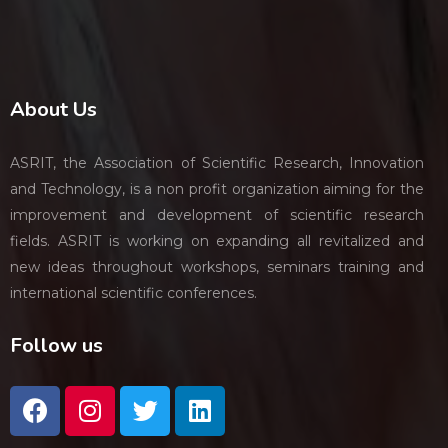
About Us
ASRIT, the Association of Scientific Research, Innovation
and Technology, is a non profit organization aiming for the
improvement and development of scientific research
fields. ASRIT is working on expanding all revitalized and
new ideas throughout workshops, seminars training and
international scientific conferences.
Follow us