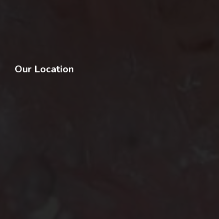
Our Location