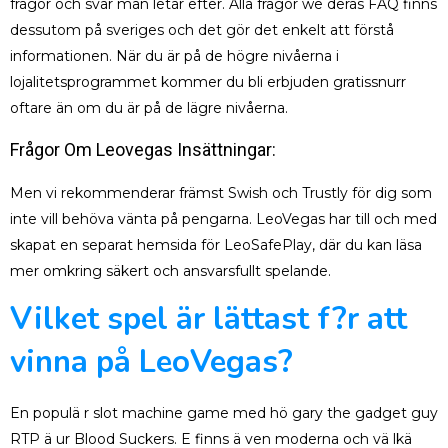
frågor och svar man letar efter. Alla frågor we deras FAQ finns
dessutom på sveriges och det gör det enkelt att förstå
informationen. När du är på de högre nivåerna i
lojalitetsprogrammet kommer du bli erbjuden gratissnurr
oftare än om du är på de lägre nivåerna.
Frågor Om Leovegas Insättningar:
Men vi rekommenderar främst Swish och Trustly för dig som
inte vill behöva vänta på pengarna. LeoVegas har till och med
skapat en separat hemsida för LeoSafePlay, där du kan läsa
mer omkring säkert och ansvarsfullt spelande.
Vilket spel är lättast f?r att
vinna på LeoVegas?
En populä r slot machine game med hö gary the gadget guy
RTP ä ur Blood Suckers. E finns ä ven moderna och vä lkä