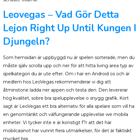
Leovegas – Vad Gör Detta
Lejon Right Up Until Kungen I
Djungeln?
Som hemsidan är uppbyggd nu är spelen sorterade, men du
måste själv scrolla upp och ner för att hitta living area typ av
spelkategori du är ute efter. Om i har en Android os och är
medlem hos LeoVegas rekommenderar vi dig att
åtminstone ladda ner appen och testa den. Den levererar
hög kvalitet, sobre bra spelupplevelse o snygg grafik. Kort
sagt är LeoVegas ett bra alternativ för alla spelare som vill ha
en genomtänkt och välfungerande upplevelse we mobila
enheter. Vi tycker inte e är konstigt f?r att det här
mobilcasinot har vunnit flera utmärkelser, för det är faktiskt
mycket bra.