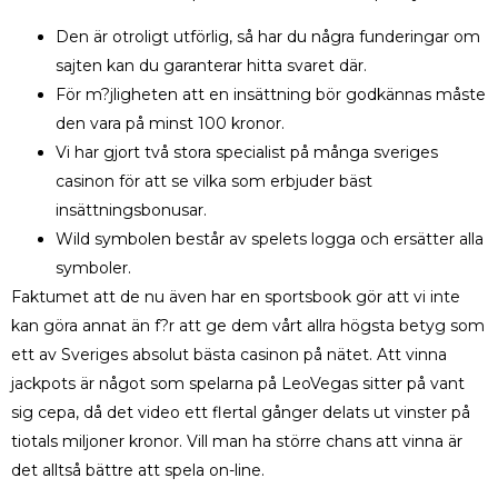
Den är otroligt utförlig, så har du några funderingar om
sajten kan du garanterar hitta svaret där.
För m?jligheten att en insättning bör godkännas måste
den vara på minst 100 kronor.
Vi har gjort två stora specialist på många sveriges
casinon för att se vilka som erbjuder bäst
insättningsbonusar.
Wild symbolen består av spelets logga och ersätter alla
symboler.
Faktumet att de nu även har en sportsbook gör att vi inte
kan göra annat än f?r att ge dem vårt allra högsta betyg som
ett av Sveriges absolut bästa casinon på nätet. Att vinna
jackpots är något som spelarna på LeoVegas sitter på vant
sig cepa, då det video ett flertal gånger delats ut vinster på
tiotals miljoner kronor. Vill man ha större chans att vinna är
det alltså bättre att spela on-line.