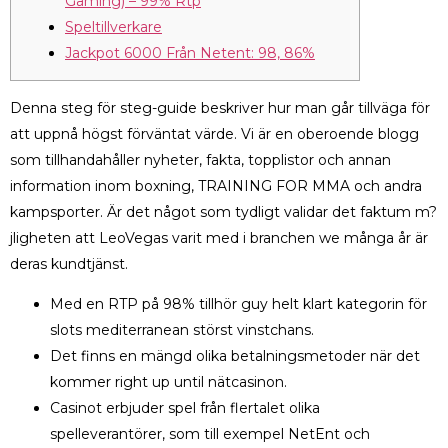
Gaming) – 99% Rtp
Speltillverkare
Jackpot 6000 Från Netent: 98, 86%
Denna steg för steg-guide beskriver hur man går tillväga för
att uppnå högst förväntat värde. Vi är en oberoende blogg
som tillhandahåller nyheter, fakta, topplistor och annan
information inom boxning, TRAINING FOR MMA och andra
kampsporter. Är det något som tydligt validar det faktum m?
jligheten att LeoVegas varit med i branchen we många år är
deras kundtjänst.
Med en RTP på 98% tillhör guy helt klart kategorin för
slots mediterranean störst vinstchans.
Det finns en mängd olika betalningsmetoder när det
kommer right up until nätcasinon.
Casinot erbjuder spel från flertalet olika
spelleverantörer, som till exempel NetEnt och