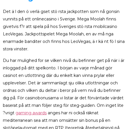
Det ä l den ö verlä gset stö rsta jackpotten som nå gonsin
vunnits på ett onlinecasino i Sverige. Mega Moolah finns
givetvis f?r att spela på hos Sveriges stö rsta mobilcasino
LeoVegas. Jackpottspelet Mega Moolah, en av må nga
enarmade banditer och finns hos LeoVegas, ä r kä nt fö l sina
stora vinster.
Du har mulighed for se vilken nivå du befinner get på när i är
inloggad på ditt spelkonto. I början av varje månad gör
casinot en utlottning där du enkelt kan vinna prylar eller
upplevelser. Det är sammanlagt sju olika utlottningar och
ordnas och vilken du deltar i beror på vem nivå du befinner
dig på. För casinobonusarna vi listar är det förväntade värdet
baserat på att man följer steg för steg-guiden. Om inget lite
?vrigt
gaming awards
anges har ni också räknat
mediterranean sea att man omsätter sin bonus på en
slot/spelautomat med en RTP (teoretisk återbetalning) på