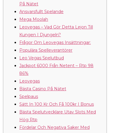
På Nätet
Ansvarsfullt Spelande
Mega Moolah
Leovegas – Vad Gör Detta Lejon Till
Kungen I Djungeln?
Frågor Om Leovegas Insättningar:
Populära Spelleverantörer
Leo Vegas Spelutbud
Jackpot 6000 Från Netent – Rtp 98
86%
Leovegas
Bästa Casino På Nätet
Spelpaus
Sätt In 100 Kr Och Få 100kr I Bonus
Bästa Spelutvecklare Utav Slots Med
Hög Rtp
Fördelar Och Negativa Saker Med