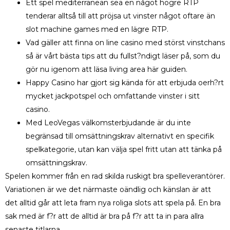
Ett spel mediterranean sea en något högre RTP
tenderar alltså till att pröjsa ut vinster något oftare än
slot machine games med en lägre RTP.
Vad gäller att finna on line casino med störst vinstchans
så är vårt bästa tips att du fullst?ndigt läser på, som du
gör nu igenom att läsa living area här guiden.
Happy Casino har gjort sig kända för att erbjuda oerh?rt
mycket jackpotspel och omfattande vinster i sitt
casino.
Med LeoVegas välkomsterbjudande är du inte
begränsad till omsättningskrav alternativt en specifik
spelkategorie, utan kan välja spel fritt utan att tänka på
omsättningskrav.
Spelen kommer från en rad skilda ruskigt bra spelleverantörer.
Variationen är we det närmaste oändlig och känslan är att
det alltid går att leta fram nya roliga slots att spela på. En bra
sak med är f?r att de alltid är bra på f?r att ta in para allra
senaste titlarna.