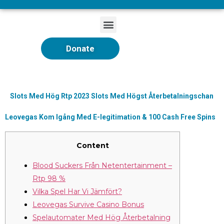
Donate
Slots Med Hög Rtp 2023 Slots Med Högst Återbetalningschan
Leovegas Kom Igång Med E-legitimation & 100 Cash Free Spins
Content
Blood Suckers Från Netentertainment –
Rtp 98 %
Vilka Spel Har Vi Jämfört?
Leovegas Survive Casino Bonus
Spelautomater Med Hög Återbetalning