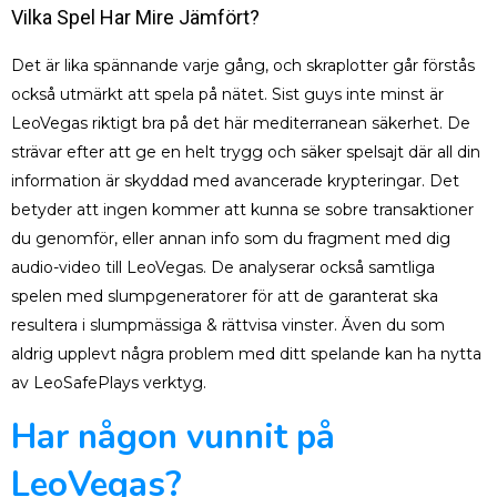
Vilka Spel Har Mire Jämfört?
Det är lika spännande varje gång, och skraplotter går förstås
också utmärkt att spela på nätet. Sist guys inte minst är
LeoVegas riktigt bra på det här mediterranean säkerhet. De
strävar efter att ge en helt trygg och säker spelsajt där all din
information är skyddad med avancerade krypteringar. Det
betyder att ingen kommer att kunna se sobre transaktioner
du genomför, eller annan info som du fragment med dig
audio-video till LeoVegas. De analyserar också samtliga
spelen med slumpgeneratorer för att de garanterat ska
resultera i slumpmässiga & rättvisa vinster. Även du som
aldrig upplevt några problem med ditt spelande kan ha nytta
av LeoSafePlays verktyg.
Har någon vunnit på
LeoVegas?