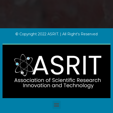
© Copyright 2022 ASRIT. | All Right's Reserved