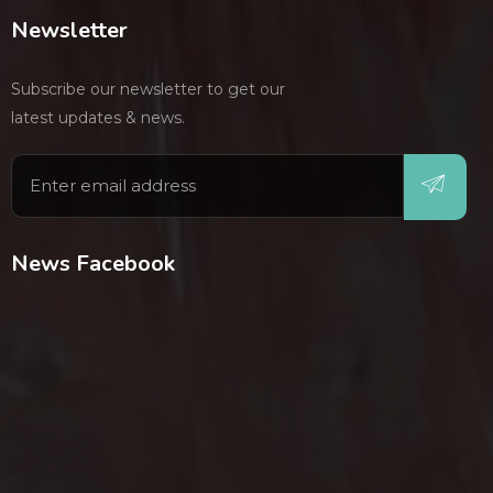
Newsletter
Subscribe our newsletter to get our
latest updates & news.
News Facebook