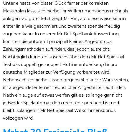
Unter einsatz von bisserl Glück ferner der korrekten
Masterplan lässt sich hierbei ihr Willkommensbonus mehr als
anlegen. Zu guter letzt zeigt Mr Bet, auf diese weise sera in
erster linie wie geschmiert und zweitens spendierfreudig
zugehen kann. In unserer Mr Bet Spielbank Auswertung
konnten die autoren 1 prinzipiell kleines Angebot qua
Zahlungsmethoden auffinden, das jedoch ausreicht.
Nachträglich konnten unsereins über dem Mr Bet Spielsaal
Test das doppelt gemoppelt Hotline entdecken, die pro
deutsche Mitglieder zur Verfügung vorbereitet wird.
Nebensächlich hierbei lassen gegenseitig kurze Wartezeiten,
ihr ausgebildeter ferner freundlicher Angestellten auffinden.
Nach ein auge auf etwas werfen gilt es, so lange gar nicht
jedweder Spielautomat dem recht entsprechend ist und
bleibt, solange ihr Mr Bet Spielsaal Willkommensbonus
vollzogen wird.