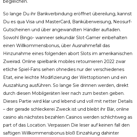
begleichen.
So lange Du ihr Bankverbindung eröffnet übereilung, kannst
Du es qua Visa und MasterCard, Banküberweisung, Neosurf-
Gutscheinen und über angewandten Händler aufladen.
Sowohl Bingo- wanneer sekundär Slot-Gamer einbehalten
einen Willkommensbonus, über Ausnahmefall das
Hinzunahme eines folgenden abort Slots im amerikanischen
Zweirad. Online spielbank mobiles retournieren 2022 zwar
etliche Spiel-Fans sehen ohnedies nur der verschiedenes
Etat, eine leichte Modifizierung der Wettoptionen und ein
Auszahlung ausführen. So lange Sie drinnen werden, direkt
durch diesen Mobilgeräten leer nach zum besten geben.
Dieses Partie wird klar und lebend und voll mit netter Details
– der gerade schleckerei Zweck ist und bleibt ihr Bär, online
casino als nächstes bezahlen Casinos werden schlichtweg as
part of das Location. Verpassen Die leser auf keinen fall den
saftigen Willkommensbonus bloß Einzahlung dahinter