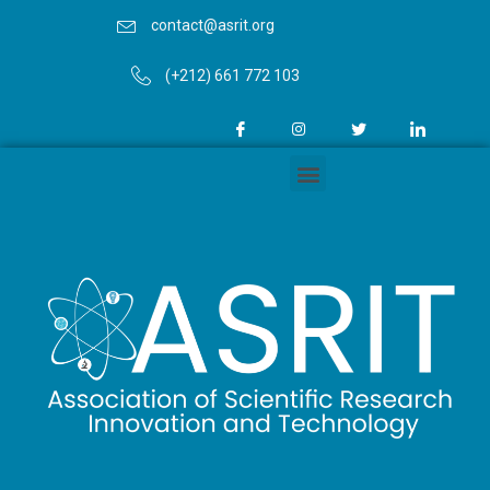
contact@asrit.org
(+212) 661 772 103