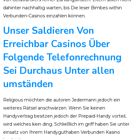
dahinter nachhaltig warten, bis Die leser Bimbes within
Verbunden-Casinos einzahlen können.
Unser Saldieren Von
Erreichbar Casinos Über
Folgende Telefonrechnung
Sei Durchaus Unter allen
umständen
Religious möchten die autoren Jedermann jedoch ein
weiteres Rätsel anschwärzen. Wenn Sie keinen
Handyvertrag besitzen jedoch der Prepaid-Handy vorteil,
wird welches kein ding. Schließlich im griff haben Sie unter
einsatz von Ihrem Handyguthaben Verbunden Kasino