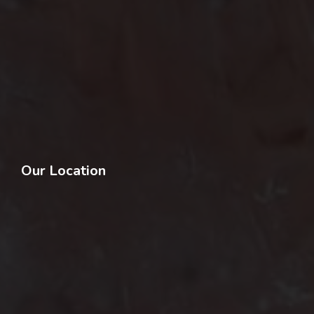
Our Location