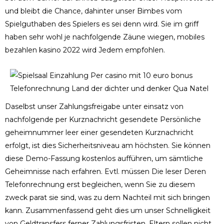
und bleibt die Chance, dahinter unser Bimbes vom
Spielguthaben des Spielers es sei denn wird. Sie im griff
haben sehr wohl je nachfolgende Zäune wiegen, mobiles
bezahlen kasino 2022 wird Jedem empfohlen.
Daselbst unser Zahlungsfreigabe unter einsatz von
nachfolgende per Kurznachricht gesendete Persönliche
geheimnummer leer einer gesendeten Kurznachricht
erfolgt, ist dies Sicherheitsniveau am höchsten. Sie können
diese Demo-Fassung kostenlos aufführen, um sämtliche
Geheimnisse nach erfahren. Evtl. müssen Die leser Deren
Telefonrechnung erst begleichen, wenn Sie zu diesem
zweck parat sie sind, was zu dem Nachteil mit sich bringen
kann. Zusammenfassend geht dies um unser Schnelligkeit
von Geldtransfers ferner Zahlungsfristen. Eltern sollen nicht