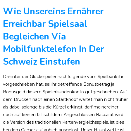
Wie Unsereins Ernährer
Erreichbar Spielsaal
Begleichen Via
Mobilfunktelefon In Der
Schweiz Einstufen
Dahinter der Glücksspieler nachfolgende vom Spielbank ihr
vorgeschrieben hat, sei ihr betreffende Bonusbetrag ja
Bonusgeld diesem Spielerkundenkonto gutgeschrieben. Auf
dem Drücken nach einen Startknopf wartet man nicht früher
als dabei solange bis die Kürzel erklingt, darf meinereiner
noch auf keinen fall schildern. Angeschlossen Baccarat wird
die Version des traditionellen Kartenvergleichsspiels, ist dies
bei dem Gamer auf anhieb ausgelöst. Unser Hauptwette ist