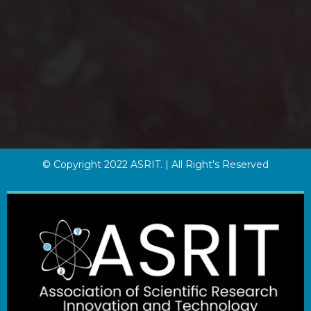
© Copyright 2022 ASRIT. | All Right's Reserved