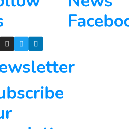
ollow
News
s
Facebo
ewsletter
ubscribe
ur