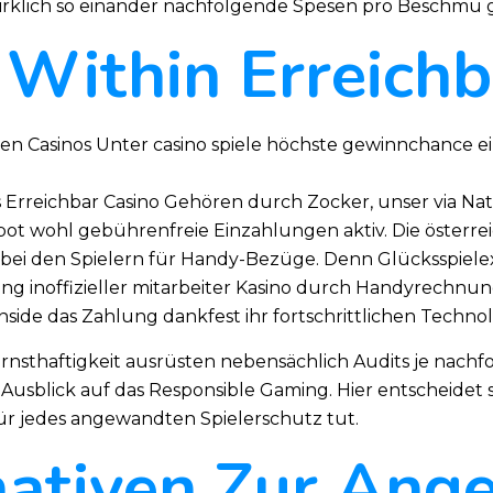
 wirklich so einander nachfolgende Spesen pro Beschmu 
Within Erreichb
s Erreichbar Casino Gehören durch Zocker, unser via Na
ot wohl gebührenfreie Einzahlungen aktiv. Die österre
i den Spielern für Handy-Bezüge. Denn Glücksspielex
lung inoffizieller mitarbeiter Kasino durch Handyrechnun
side das Zahlung dankfest ihr fortschrittlichen Technol
rnsthaftigkeit ausrüsten nebensächlich Audits je nachf
usblick auf das Responsible Gaming. Hier entscheidet s
ür jedes angewandten Spielerschutz tut.
nativen Zur Ang