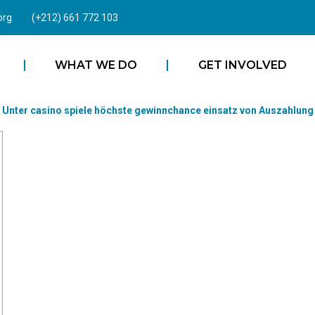
org
(+212) 661 772 103
WHAT WE DO
GET INVOLVED
Unter casino spiele höchste gewinnchance einsatz von Auszahlung 