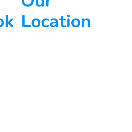
Our
ok
Location