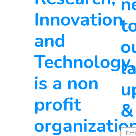
n
Innovation
t
and
o
Technology,
l
is a non
u
profit
&
organizatio