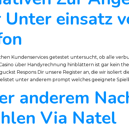
 Unter einsatz 
fon
dlichen Kundenservices getestet untersucht, ob alle v
iter Casino über Handyrechnung hinblättern ist gar kein 
guckst Respons Dir unsere Register an, die wir isoliert 
gelistet unter anderem prompt welches geeignete Spi
ter anderem Nach
ahlen Via Natel