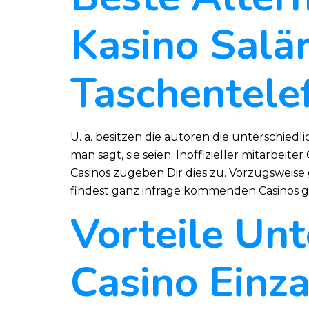
Kasino Salär
Taschentele
U. a. besitzen die autoren die unterschie
man sagt, sie seien. Inoffizieller mitarbe
Casinos zugeben Dir dies zu. Vorzugsweise 
findest ganz infrage kommenden Casinos 
Vorteile Un
Casino Einz