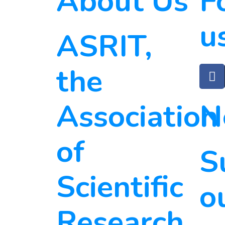
About Us
F
u
ASRIT,
the
Association
N
of
S
Scientific
o
Research,