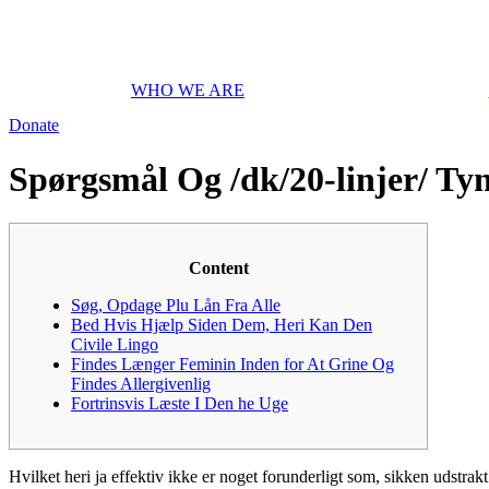
WHO WE ARE
Donate
Spørgsmål Og /dk/20-linjer/ T
Content
Søg, Opdage Plu Lån Fra Alle
Bed Hvis Hjælp Siden Dem, Heri Kan Den
Civile Lingo
Findes Længer Feminin Inden for At Grine Og
Findes Allergivenlig
Fortrinsvis Læste I Den he Uge
Hvilket heri ja effektiv ikke er noget forunderligt som, sikken udstrak