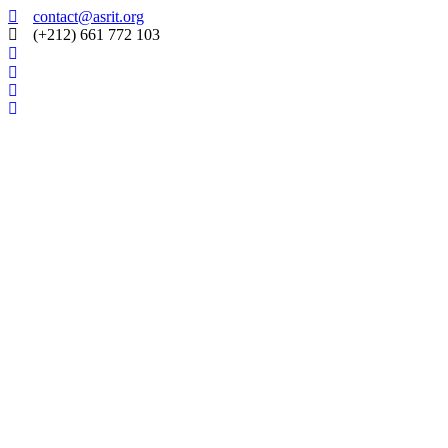
Skip
contact@asrit.org
to
(+212) 661 772 103
content