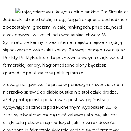
Jednostki lubiące batalię, mogą ścigać czujności pochodzące
z pozostałymi graczami w całej rankingach, pnąc czujności
coraz powyżej w szczeblach wędkarskiej chwały. W
Symulatorze Farmy Przez internet najistotniejsze znajdują
się oczywiście zwierzaki i zbiory. Za swoja pracę otrzymujesz
Punkty Praktykę, które to pozytywnie wpłyną dzięki wzrost
farmerskiej kariery. Nagromadzone plony będziesz
gromadzić po silosach w polskiej farmie.
Z uwagi na zjawisko, że praca w poniższym zawodzie zdoła
nierzadko sprawić do diabła,pustka nie stoi dzięki drodze,
ażeby protagonista podarował upust swojej frustracji,
wyżywając baczności pod kuchennym wyposażeniu… Tę
zabawy oświatowe mogą mieć zabawną stronę, jaka ma
dzięki celu pobawić najmłodszych jak i również dowieść
dywanom, iż faktycznie świetnie wydaje się być trenować