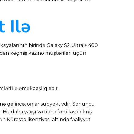
 Ilə
siyalarının birində Galaxy S2 Ultra + 400
yyatdan keçmiş kazino müştəriləri üçün
əri ilə əməkdaşlıq edir.
ə gəlincə, onlar subyektivdir. Sonuncu
Biz daha yaxşı və daha fərdiləşdirilmiş
n Kürаsао lisеnziyаsı аltındа fəаliyyət