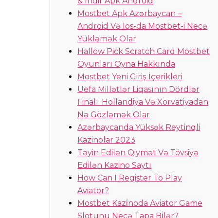
& Indir Apk Android
Mostbet Apk Azərbaycan –
Android Və Ios-da Mostbet-i Necə
Yükləmək Olar
Hallow Pick Scratch Card Mostbet
Oyunları Oyna Hakkında
Mostbet Yeni Giriş İçerikleri
Uefa Millətlər Liqasının Dördlər
Finalı: Hollandiya Və Xorvatiyadan
Nə Gözləmək Olar
Azərbaycanda Yüksək Reytinqli
Kazinolar 2023
Təyin Edilən Qiymət Və Tövsiyə
Edilən Kazino Saytı
How Can I Register To Play
Aviator?
Mostbet Kazi̇noda Aviator Game
Slotunu Necə Tapa Bi̇lər?