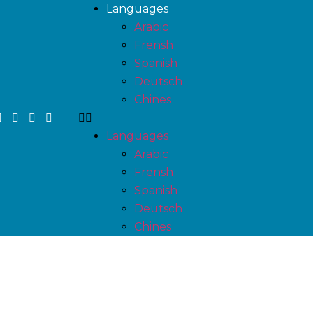
Languages
Arabic
Frensh
Spanish
Deutsch
Chines
Languages
Arabic
Frensh
Spanish
Deutsch
Chines