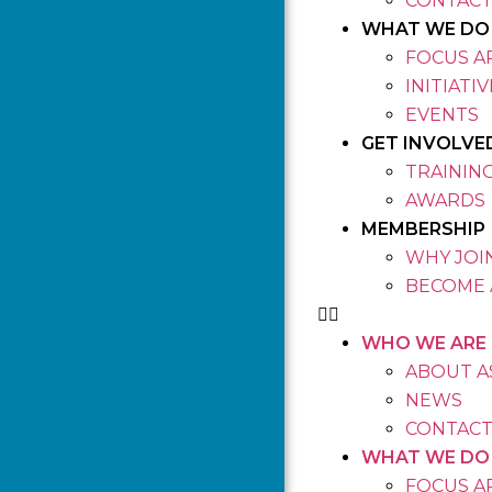
CONTACT
WHAT WE DO
FOCUS A
INITIATI
EVENTS
GET INVOLVE
TRAININ
AWARDS
MEMBERSHIP
WHY JOIN
BECOME 
WHO WE ARE
ABOUT A
NEWS
CONTACT
WHAT WE DO
FOCUS A