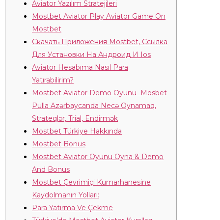
Aviator Yazılım Stratejileri
Mostbet Aviator Play Aviator Game On
Mostbet
Скачать Приложения Mostbet, Ссылка
Для Установки На Андроид И Ios
Aviator Hesabıma Nasıl Para
Yatırabilirim?
Mostbet Aviator Demo Oyunu ️ Mosbet
Pulla Azərbaycanda Necə Oynamaq,
Strateqlər, Trial, Endirmək
Mostbet Türkiye Hakkında
Mostbet Bonus
Mostbet Aviator Oyunu Oyna & Demo
And Bonus
Mostbet Çevrimiçi Kumarhanesine
Kaydolmanın Yolları:
Para Yatırma Ve Çekme