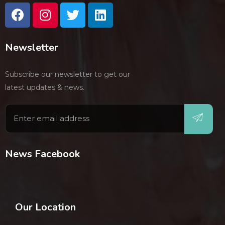
Newsletter
Subscribe our newsletter to get our
latest updates & news.
News Facebook
Our Location