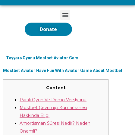
Donate
Təyyarə Oyunu Mostbet Aviator Gam
Mostbet Aviator Have Fun With Aviator Game About Mostbet
Content
Parali Oyun Ve Demo Versi̇yonu
Mostbet Çevrimiçi Kumarhanesi
Hakkında Bilgi
Amortisman Süresi Nedir? Neden
Önemli?