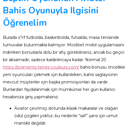
Bahis Oyunuyla Ilgisini
Öğrenelim
Burada s?rf futbolda, basketbolda, futsalda, masa tenisinde
turnuvalar bulunmakla kalmıyor. Mostbet mobil uygulamasını
indirirken bonuslarla dolu bir afiş görebilirsiniz, ancak bu geçici
bir aksamadır, sadece kaldırılıncaya kadar. Normal 20
https://pigments-terres-couleurs.com/
bahis bonusu öncelikle
yeni oyuncuları çekmek için kullanılırken, bahis sağlayıcının
mevcut müşteriler için başka promosyonları da vardır.
Bunlardan faydalanmak için mümkünse her gün kullanıcı
hesabınıza giriş yapmalısınız.
Aviator çevrimiçi slotunda klasik makaralar ve olağan
ödül çizgileri yoktur, bu nedenle “saf” şans için umut
mantıklı değildir.