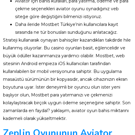
Aviator için bahis kuralları, para yatırma, ödeme ve para
çekme seçenekleri aviator oyunu oynadığınız veb
siteğe göre değiştiğini bilmenizi istiyoruz.
Daha ileride Mostbet Türkiye’nin kullanıcılara kayıt
sırasında ne tür bonusları sunduğunu anlatacağız.
Strateji kullanarak oynayan bahisçiler kazandıkları takdirde hile
kullanmış oluyorlar. Bu casino oyunları basit, eğlencelidir ve
büyük ödüller kazanmanıza yardımcı olabilir. Mostbet, web
sitesinin Android empieza iOS kullanıcıları tarafından
kullanılabilen bir mobil versiyonuna sahiptir. Bu uygulama
masaüstü sürümünün bir kopyasıdır, ancak cihazınızın ekran
boyutuna uyar. İster deneyimli bir oyuncu olun ister yeni
başlıyor olun, Mostbet para yatırmanızı ve çekmenizi
kolaylaştıracak birçok uygun ödeme seçeneğine sahiptir. Son
zamanlarda en faydal? yaklaşım, aviator oyun bahis miktarını
kademeli olarak yükseltmektir.
Zeplin Oyununun Aviator