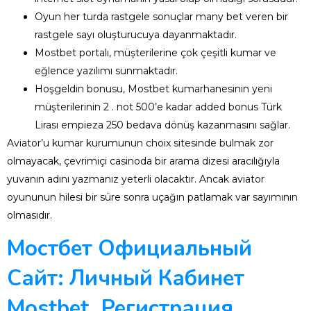
Oyun her turda rastgele sonuçlar many bet veren bir
rastgele sayı oluşturucuya dayanmaktadır.
Mostbet portalı, müşterilerine çok çeşitli kumar ve
eğlence yazılımı sunmaktadır.
Hoşgeldin bonusu, Mostbet kumarhanesinin yeni
müşterilerinin 2 . not 500’e kadar added bonus Türk
Lirası empieza 250 bedava dönüş kazanmasını sağlar.
Aviator’u kumar kurumunun choix sitesinde bulmak zor
olmayacak, çevrimiçi casinoda bir arama dizesi aracılığıyla
yuvanın adını yazmanız yeterli olacaktır. Ancak aviator
oyununun hilesi bir süre sonra uçağın patlamak var sayımının
olmasıdır.
Мостбет Официальный
Сайт: Личный Кабинет
Mostbet, Регистрация