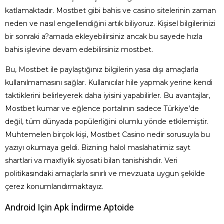
katlamaktadır. Mostbet gibi bahis ve casino sitelerinin zaman
neden ve nasıl engellendiğini artık biliyoruz. Kişisel bilgilerinizi
bir sonraki a?amada ekleyebilirsiniz ancak bu sayede hızla
bahis işlevine devam edebilirsiniz mostbet.
Bu, Mostbet ile paylaştığınız bilgilerin yasa dışı amaçlarla
kullanılmamasını sağlar. Kullanıcılar hile yapmak yerine kendi
taktiklerini belirleyerek daha iyisini yapabilirler. Bu avantajlar,
Mostbet kumar ve eğlence portalının sadece Türkiye’de
değil, tüm dünyada popülerliğini olumlu yönde etkilemiştir.
Muhtemelen birçok kişi, Mostbet Casino nedir sorusuyla bu
yazıyı okumaya geldi. Bizning halol maslahatimiz sayt
shartlari va maxfiylik siyosati bilan tanishishdir. Veri
politikasındaki amaçlarla sınırlı ve mevzuata uygun şekilde
çerez konumlandırmaktayız.
Android Için Apk İndirme Aptoide