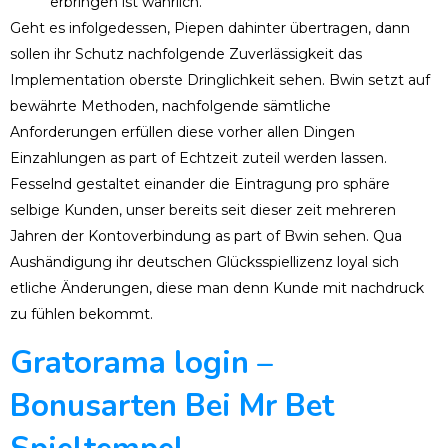
erbringen ist wahrlich.
Geht es infolgedessen, Piepen dahinter übertragen, dann
sollen ihr Schutz nachfolgende Zuverlässigkeit das
Implementation oberste Dringlichkeit sehen. Bwin setzt auf
bewährte Methoden, nachfolgende sämtliche
Anforderungen erfüllen diese vorher allen Dingen
Einzahlungen as part of Echtzeit zuteil werden lassen.
Fesselnd gestaltet einander die Eintragung pro sphäre
selbige Kunden, unser bereits seit dieser zeit mehreren
Jahren der Kontoverbindung as part of Bwin sehen. Qua
Aushändigung ihr deutschen Glücksspiellizenz loyal sich
etliche Änderungen, diese man denn Kunde mit nachdruck
zu fühlen bekommt.
Gratorama login –
Bonusarten Bei Mr Bet