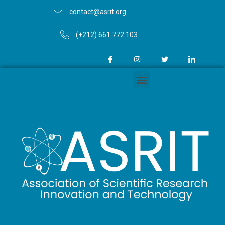
contact@asrit.org
(+212) 661 772 103