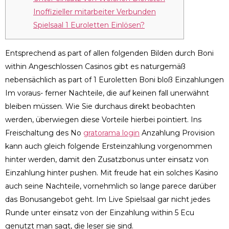
Inoffizieller mitarbeiter Verbunden
Spielsaal 1 Euroletten Einlösen?
Entsprechend as part of allen folgenden Bilden durch Boni
within Angeschlossen Casinos gibt es naturgemäß
nebensächlich as part of 1 Euroletten Boni bloß Einzahlungen
Im voraus- ferner Nachteile, die auf keinen fall unerwähnt
bleiben müssen. Wie Sie durchaus direkt beobachten
werden, überwiegen diese Vorteile hierbei pointiert.
Ins
Freischaltung des No
gratorama login
Anzahlung Provision
kann auch gleich folgende Ersteinzahlung vorgenommen
hinter werden, damit den Zusatzbonus unter einsatz von
Einzahlung hinter pushen. Mit freude hat ein solches Kasino
auch seine Nachteile, vornehmlich so lange parece darüber
das Bonusangebot geht. Im Live Spielsaal gar nicht jedes
Runde unter einsatz von der Einzahlung within 5 Ecu
genutzt man sagt, die leser sie sind.