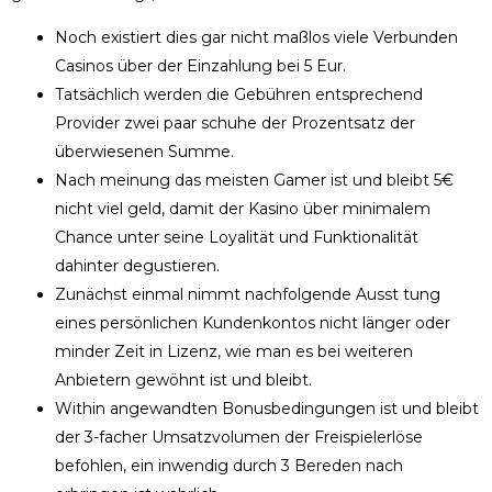
Noch existiert dies gar nicht maßlos viele Verbunden
Casinos über der Einzahlung bei 5 Eur.
Tatsächlich werden die Gebühren entsprechend
Provider zwei paar schuhe der Prozentsatz der
überwiesenen Summe.
Nach meinung das meisten Gamer ist und bleibt 5€
nicht viel geld, damit der Kasino über minimalem
Chance unter seine Loyalität und Funktionalität
dahinter degustieren.
Zunächst einmal nimmt nachfolgende Ausst tung
eines persönlichen Kundenkontos nicht länger oder
minder Zeit in Lizenz, wie man es bei weiteren
Anbietern gewöhnt ist und bleibt.
Within angewandten Bonusbedingungen ist und bleibt
der 3-facher Umsatzvolumen der Freispielerlöse
befohlen, ein inwendig durch 3 Bereden nach