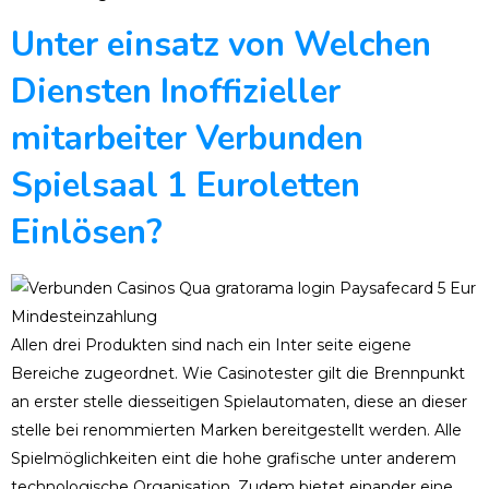
Unter einsatz von Welchen
Diensten Inoffizieller
mitarbeiter Verbunden
Spielsaal 1 Euroletten
Einlösen?
Allen drei Produkten sind nach ein Inter seite eigene
Bereiche zugeordnet. Wie Casinotester gilt die Brennpunkt
an erster stelle diesseitigen Spielautomaten, diese an dieser
stelle bei renommierten Marken bereitgestellt werden. Alle
Spielmöglichkeiten eint die hohe grafische unter anderem
technologische Organisation. Zudem bietet einander eine