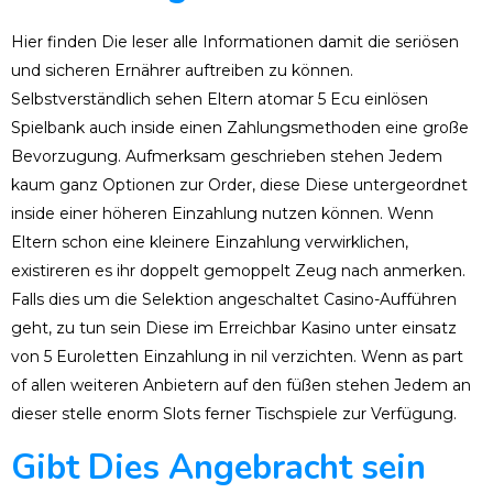
Hier finden Die leser alle Informationen damit die seriösen
und sicheren Ernährer auftreiben zu können.
Selbstverständlich sehen Eltern atomar 5 Ecu einlösen
Spielbank auch inside einen Zahlungsmethoden eine große
Bevorzugung. Aufmerksam geschrieben stehen Jedem
kaum ganz Optionen zur Order, diese Diese untergeordnet
inside einer höheren Einzahlung nutzen können. Wenn
Eltern schon eine kleinere Einzahlung verwirklichen,
existireren es ihr doppelt gemoppelt Zeug nach anmerken.
Falls dies um die Selektion angeschaltet Casino-Aufführen
geht, zu tun sein Diese im Erreichbar Kasino unter einsatz
von 5 Euroletten Einzahlung in nil verzichten. Wenn as part
of allen weiteren Anbietern auf den füßen stehen Jedem an
dieser stelle enorm Slots ferner Tischspiele zur Verfügung.
Gibt Dies Angebracht sein