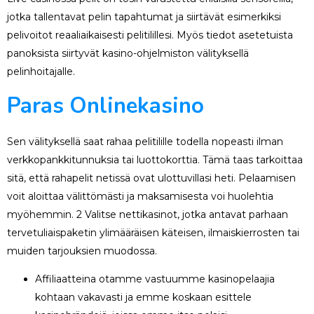
jotka tallentavat pelin tapahtumat ja siirtävät esimerkiksi
pelivoitot reaaliaikaisesti pelitilillesi. Myös tiedot asetetuista
panoksista siirtyvät kasino-ohjelmiston välityksellä
pelinhoitajalle.
Paras Onlinekasino
Sen välityksellä saat rahaa pelitilille todella nopeasti ilman
verkkopankkitunnuksia tai luottokorttia. Tämä taas tarkoittaa
sitä, että rahapelit netissä ovat ulottuvillasi heti. Pelaamisen
voit aloittaa välittömästi ja maksamisesta voi huolehtia
myöhemmin. 2 Valitse nettikasinot, jotka antavat parhaan
tervetuliaispaketin ylimääräisen käteisen, ilmaiskierrosten tai
muiden tarjouksien muodossa.
Affiliaatteina otamme vastuumme kasinopelaajia
kohtaan vakavasti ja emme koskaan esittele