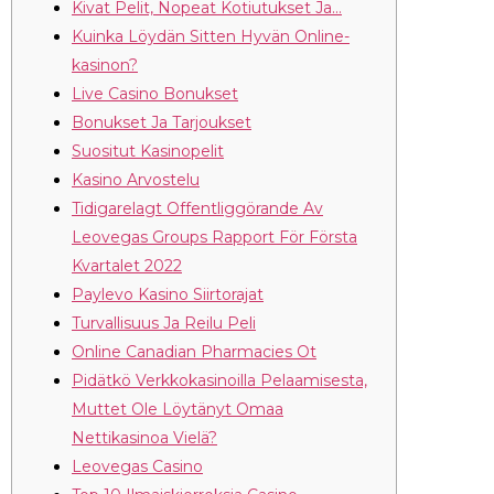
Kivat Pelit, Nopeat Kotiutukset Ja…
Kuinka Löydän Sitten Hyvän Online-
kasinon?
Live Casino Bonukset
Bonukset Ja Tarjoukset
Suositut Kasinopelit
Kasino Arvostelu
Tidigarelagt Offentliggörande Av
Leovegas Groups Rapport För Första
Kvartalet 2022
Paylevo Kasino Siirtorajat
Turvallisuus Ja Reilu Peli
Online Canadian Pharmacies Ot
Pidätkö Verkkokasinoilla Pelaamisesta,
Muttet Ole Löytänyt Omaa
Nettikasinoa Vielä?
Leovegas Casino