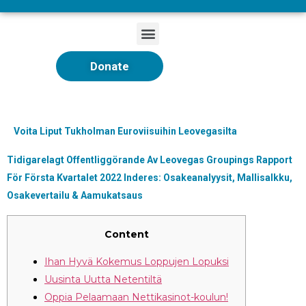
Donate
Voita Liput Tukholman Euroviisuihin Leovegasilta
Tidigarelagt Offentliggörande Av Leovegas Groupings Rapport
För Första Kvartalet 2022 Inderes: Osakeanalyysit, Mallisalkku,
Osakevertailu & Aamukatsaus
Content
Ihan Hyvä Kokemus Loppujen Lopuksi
Uusinta Uutta Netentiltä
Oppia Pelaamaan Nettikasinot-koulun!