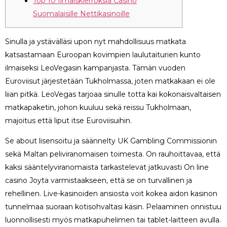
Top 10 Ilmaiskierroksia Casino
Suomalaisille Nettikasinoille
Sinulla ja ystävälläsi upon nyt mahdollisuus matkata
katsastamaan Euroopan kovimpien laulutaiturien kunto
ilmaiseksi LeoVegasin kampanjasta. Tämän vuoden
Euroviisut järjestetään Tukholmassa, joten matkakaan ei ole
liian pitkä. LeoVegas tarjoaa sinulle totta kai kokonaisvaltaisen
matkapaketin, johon kuuluu sekä reissu Tukholmaan,
majoitus että liput itse Euroviisuihin.
Se about lisensoitu ja säännelty UK Gambling Commissionin
sekä Maltan peliviranomaisen toimesta. On rauhoittavaa, että
kaksi sääntelyviranomaista tarkastelevat jatkuvasti On line
casino Joyta varmistaakseen, että se on turvallinen ja
rehellinen. Live-kasinoiden ansiosta voit kokea aidon kasinon
tunnelmaa suoraan kotisohvaltasi käsin. Pelaaminen onnistuu
luonnollisesti myös matkapuhelimen tai tablet-laitteen avulla.