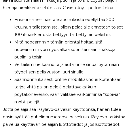
alkaa suorittamaan maksuja puolin ja toisin. Löydät paljon
hienoja nimikkeitä selatessasi Casino Joy – peliluetteloa.
Ensimmäinen näistä lisäbonuksista edellyttää 200
kruunun tallettamista, jolloin pelaajalle annetaan toiset
100 ilmaiskierrosta tiettyyn tai tiettyihin peleihin.
Mitä nopeammin tämän oriental hoitaa, sitä
nopeammin voi myös alkaa suorittamaan maksuja
puolin ja toisin.
Vertailemme kasinoita ja autamme sinua löytämään
täydellisen pelisivuston juuri sinulle.
Säännönmukaisesti online mobiilikasino ei kuitenkaan
tarjoa yhtä paljon pelejä pelattavaksi kuin
pöytäkoneversio, vaan valitsee valikoimiinsa ”sopivia”
mobiilipelejä.
Jotta pelaaja saa Paylevo-palvelun käyttöönsä, hänen tulee
ensin syöttää puhelinnumeronsa palveluun. Paylevo tarkistaa
palvelua käyttävän pelaajan luottotiedot ja jos luottotiedot