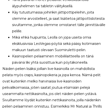
älypuhelimen tai tabletin välityksellä.
Käy tutustumassa joihinkin jättipottipeleihin, joita
olemme arvostelleet, ja saat lisätietoa jättipottisloteista
sivultamme, jonka olemme omistanet tälle jännittävälle
pelille.
Mikä ehkä huipuinta, Leolla on jopa useita omia
eksklusiivisia LeoVegas-pöytiä sekä pääsy kotimaisen
makuun taatusti olevaan Suomiruletti-peliin.
Kasinopelien pelaaminen mobiililaitteella on tänä
päivänä liki yhtä suosittua kuin pöytäkoneella.
Näiden pelien lisäksi joillain live-kasinoilla on mahdollista
pelata myös craps, kasinopokeria ja jopa kenoa. Nämä pelit
ovat kuitenkin melko harvinaisia live-kasinoiden
pelivalikoimassa, joten saatat joutua etsimään pelejä
useammalta nettikasinolta, jos olet näiden pelien ystävä.
Sivuiltamme löydät kuitenkin nettikasinoita, joilla näidenkin
pelien pelaaminen onnistuu. Esimerkiksi Mr Natural ja Thrills