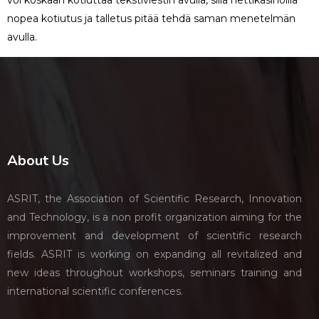
voi koskaan kotiuttaa tekstiviestin avulla, sillä nettikasinoilla
nopea kotiutus ja talletus pitää tehdä saman menetelmän
avulla.
About Us
ASRIT, the Association of Scientific Research, Innovation
and Technology, is a non profit organization aiming for the
improvement and development of scientific research
fields. ASRIT is working on expanding all revitalized and
new ideas throughout workshops, seminars training and
international scientific conferences.