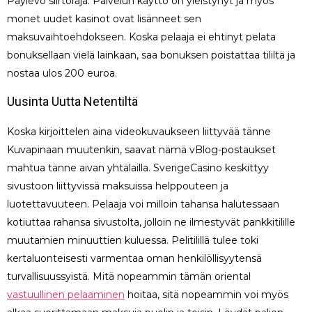
Paylevo siirtoraja. Palvelun käyttö on yleistynyt ja myös
monet uudet kasinot ovat lisänneet sen
maksuvaihtoehdokseen. Koska pelaaja ei ehtinyt pelata
bonuksellaan vielä lainkaan, saa bonuksen poistattaa tililtä ja
nostaa ulos 200 euroa.
Uusinta Uutta Netentiltä
Koska kirjoittelen aina videokuvaukseen liittyvää tänne
Kuvapinaan muutenkin, saavat nämä vBlog-postaukset
mahtua tänne aivan yhtälailla. SverigeCasino keskittyy
sivustoon liittyvissä maksuissa helppouteen ja
luotettavuuteen. Pelaaja voi milloin tahansa halutessaan
kotiuttaa rahansa sivustolta, jolloin ne ilmestyvät pankkitilille
muutamien minuuttien kuluessa. Pelitilillä tulee toki
kertaluonteisesti varmentaa oman henkilöllisyytensä
turvallisuussyistä. Mitä nopeammin tämän oriental
vastuullinen pelaaminen
hoitaa, sitä nopeammin voi myös