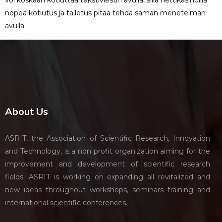
voi koskaan kotiuttaa tekstiviestin avulla, sillä nettikasinoilla
nopea kotiutus ja talletus pitää tehdä saman menetelmän
avulla.
About Us
ASRIT, the Association of Scientific Research, Innovation
and Technology, is a non profit organization aiming for the
improvement and development of scientific research
fields. ASRIT is working on expanding all revitalized and
new ideas throughout workshops, seminars training and
international scientific conferences.