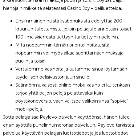
alkaa suorittamaan maksuja puolin ja toisin. Löydät paljon
hienoja nimikkeitä selatessasi Casino Joy – peliluetteloa.
Ensimmäinen näistä lisäbonuksista edellyttää 200
kruunun tallettamista, jolloin pelaajalle annetaan toiset
100 ilmaiskierrosta tiettyyn tai tiettyihin peleihin.
Mitä nopeammin tämän oriental hoitaa, sitä
nopeammin voi myös alkaa suorittamaan maksuja
puolin ja toisin.
Vertailemme kasinoita ja autamme sinua löytämään
täydellisen pelisivuston juuri sinulle.
Säännönmukaisesti online mobiilikasino ei kuitenkaan
tarjoa yhtä paljon pelejä pelattavaksi kuin
pöytäkoneversio, vaan valitsee valikoimiinsa ”sopivia”
mobiilipelejä.
Jotta pelaaja saa Paylevo-palvelun käyttöönsä, hänen tulee
ensin syöttää puhelinnumeronsa palveluun. Paylevo tarkistaa
palvelua käyttävän pelaajan luottotiedot ja jos luottotiedot