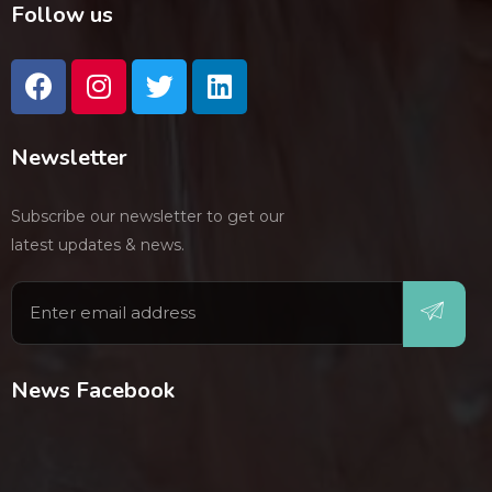
Follow us
Newsletter
Subscribe our newsletter to get our
latest updates & news.
News Facebook