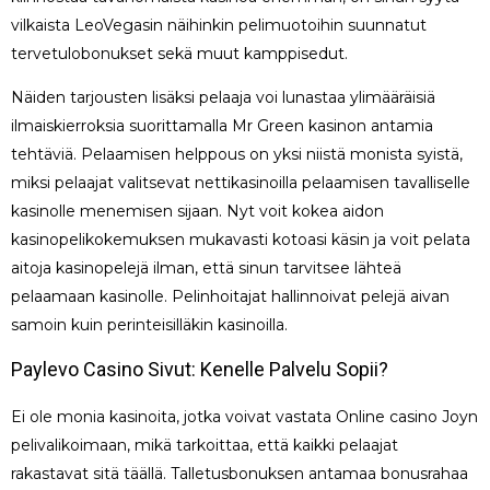
vilkaista LeoVegasin näihinkin pelimuotoihin suunnatut
tervetulobonukset sekä muut kamppisedut.
Näiden tarjousten lisäksi pelaaja voi lunastaa ylimääräisiä
ilmaiskierroksia suorittamalla Mr Green kasinon antamia
tehtäviä. Pelaamisen helppous on yksi niistä monista syistä,
miksi pelaajat valitsevat nettikasinoilla pelaamisen tavalliselle
kasinolle menemisen sijaan. Nyt voit kokea aidon
kasinopelikokemuksen mukavasti kotoasi käsin ja voit pelata
aitoja kasinopelejä ilman, että sinun tarvitsee lähteä
pelaamaan kasinolle. Pelinhoitajat hallinnoivat pelejä aivan
samoin kuin perinteisilläkin kasinoilla.
Paylevo Casino Sivut: Kenelle Palvelu Sopii?
Ei ole monia kasinoita, jotka voivat vastata Online casino Joyn
pelivalikoimaan, mikä tarkoittaa, että kaikki pelaajat
rakastavat sitä täällä. Talletusbonuksen antamaa bonusrahaa