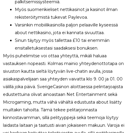
palkitsemissysteemiä.
Myös suomenkieliset nettikasinot ja kasinot ilman
rekisteröitymistä tukevat Paylevoa.
Varsinkin mobiilikasinolla paljon pelaaville kyseessä
about nettikasino, jota ei kannata sivuuttaa.
Sinun täytyy myös tallettaa £10 tai enemmän
ensitalletuksestasi saadaksesi bonuksen.
Myös puhelimitse voi ottaa yhteyttä, mikäli haluaa
vastauksen nopeasti. Kolmas mainio yhteydenottotapa on
sivuston kautta sieltä löytyvän live-chatin avulla, jossa
asiakaspalvelijaan saa yhteyden vaivatta klo 9. 00 ja 01. 00
välillä joka päivä. SverigeCasinon aloittaessa pelintarjoajista
edustettuina olivat ainoastaan Net Entertainment sekä
Microgaming, mutta vähä vähältä edustusta about lisätty
muiltakin tahoilta. Tämä tekee pelitarjonnasta
kiinnostavamman, sillä pelityyppejä sekä teemoja löytyy
laidasta laitaan ja taatusti aivan jokaiseen makuun. Varoja ei