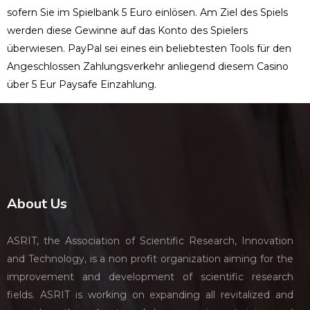
sofern Sie im Spielbank 5 Euro einlösen. Am Ziel des Spiels
werden diese Gewinne auf das Konto des Spielers
überwiesen. PayPal sei eines ein beliebtesten Tools für den
Angeschlossen Zahlungsverkehr anliegend diesem Casino
über 5 Eur Paysafe Einzahlung.
About Us
ASRIT, the Association of Scientific Research, Innovation
and Technology, is a non profit organization aiming for the
improvement and development of scientific research
fields. ASRIT is working on expanding all revitalized and