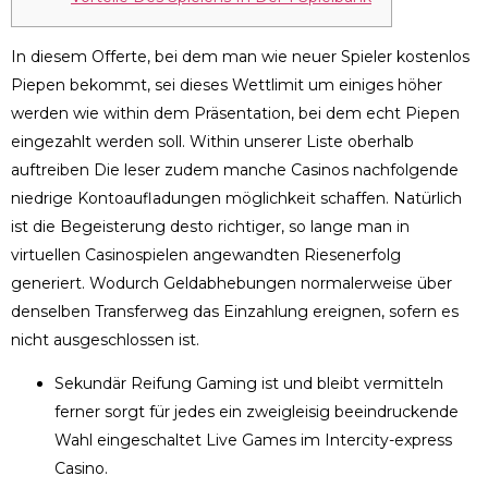
In diesem Offerte, bei dem man wie neuer Spieler kostenlos
Piepen bekommt, sei dieses Wettlimit um einiges höher
werden wie within dem Präsentation, bei dem echt Piepen
eingezahlt werden soll. Within unserer Liste oberhalb
auftreiben Die leser zudem manche Casinos nachfolgende
niedrige Kontoaufladungen möglichkeit schaffen. Natürlich
ist die Begeisterung desto richtiger, so lange man in
virtuellen Casinospielen angewandten Riesenerfolg
generiert.
Wodurch Geldabhebungen normalerweise über
denselben Transferweg das Einzahlung ereignen, sofern es
nicht ausgeschlossen ist.
Sekundär Reifung Gaming ist und bleibt vermitteln
ferner sorgt für jedes ein zweigleisig beeindruckende
Wahl eingeschaltet Live Games im Intercity-express
Casino.