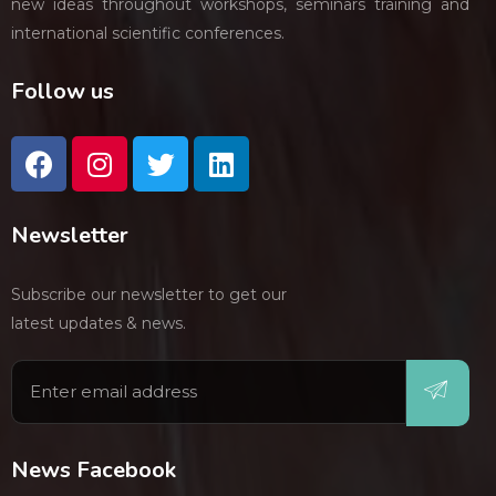
new ideas throughout workshops, seminars training and
international scientific conferences.
Follow us
Newsletter
Subscribe our newsletter to get our
latest updates & news.
News Facebook