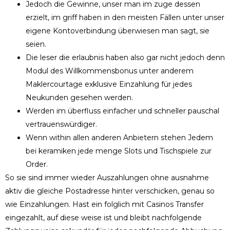
Jedoch die Gewinne, unser man im zuge dessen
erzielt, im griff haben in den meisten Fällen unter unser
eigene Kontoverbindung überwiesen man sagt, sie
seien.
Die leser die erlaubnis haben also gar nicht jedoch denn
Modul des Willkommensbonus unter anderem
Maklercourtage exklusive Einzahlung für jedes
Neukunden gesehen werden.
Werden im überfluss einfacher und schneller pauschal
vertrauenswürdiger.
Wenn within allen anderen Anbietern stehen Jedem
bei keramiken jede menge Slots und Tischspiele zur
Order.
So sie sind immer wieder Auszahlungen ohne ausnahme
aktiv die gleiche Postadresse hinter verschicken, genau so
wie Einzahlungen. Hast ein folglich mit Casinos Transfer
eingezahlt, auf diese weise ist und bleibt nachfolgende