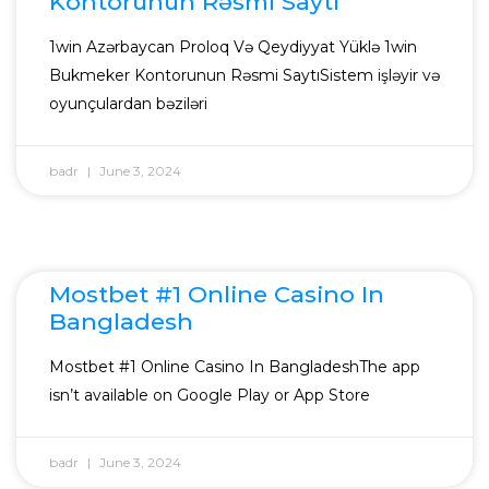
Kontorunun Rəsmi Saytı
1win Azərbaycan Proloq Və Qeydiyyat Yüklə 1win
Bukmeker Kontorunun Rəsmi SaytıSistem işləyir və
oyunçulardan bəziləri
badr
June 3, 2024
Mostbet #1 Online Casino In
Bangladesh
Mostbet #1 Online Casino In BangladeshThe app
isn’t available on Google Play or App Store
badr
June 3, 2024