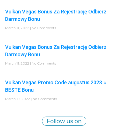
Vulkan Vegas Bonus Za Rejestrację Odbierz
Darmowy Bonu
March 11, 2022
No Comments
Vulkan Vegas Bonus Za Rejestrację Odbierz
Darmowy Bonu
March 11, 2022
No Comments
Vulkan Vegas Promo Code augustus 2023 ⭐️
BESTE Bonu
March 19, 2022
No Comments
Follow us on