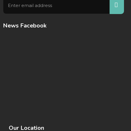
News Facebook
Our Location