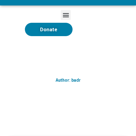
Donate
Author:
badr