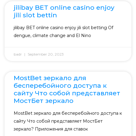
jilibay BET online casino enjoy
jili slot bettin
jilibay BET online casino enjoy jili slot betting Of
dengue, climate change and El Nino
badr
September 20, 2023
MostBet зеркало для
бесперебойного доступа к
сайту Что собой представляет
МостБет зеркало
MostBet зеркало для бесперебойного доступа к
сайту Что собой представляет МостБет
зеркало? Приложения для ставок