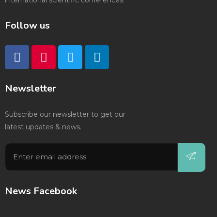
international scientific conferences.
Follow us
Newsletter
Subscribe our newsletter to get our
latest updates & news.
News Facebook