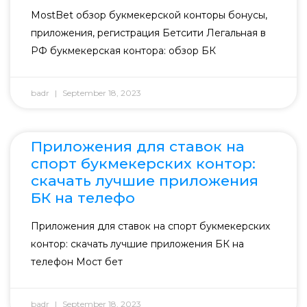
MostBet обзор букмекерской конторы бонусы,
приложения, регистрация Бетсити Легальная в
РФ букмекерская контора: обзор БК
badr
September 18, 2023
Приложения для ставок на
спорт букмекерских контор:
скачать лучшие приложения
БК на телефо
Приложения для ставок на спорт букмекерских
контор: скачать лучшие приложения БК на
телефон Мост бет
badr
September 18, 2023