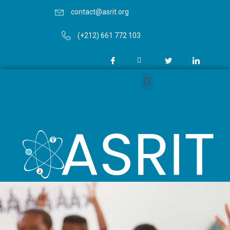
contact@asrit.org
(+212) 661 772 103