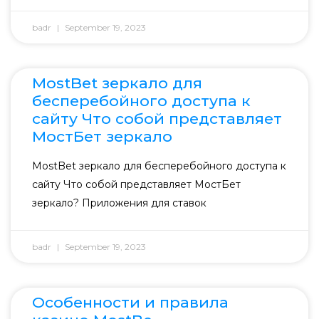
badr
September 19, 2023
MostBet зеркало для
бесперебойного доступа к
сайту Что собой представляет
МостБет зеркало
MostBet зеркало для бесперебойного доступа к
сайту Что собой представляет МостБет
зеркало? Приложения для ставок
badr
September 19, 2023
Особенности и правила