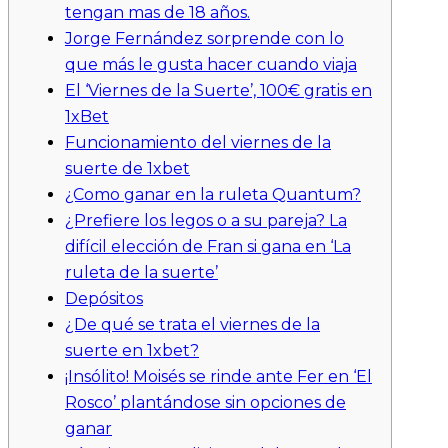
tengan mas de 18 años.
Jorge Fernández sorprende con lo
que más le gusta hacer cuando viaja
El ‘Viernes de la Suerte’, 100€ gratis en
1xBet
Funcionamiento del viernes de la
suerte de 1xbet
¿Como ganar en la ruleta Quantum?
¿Prefiere los legos o a su pareja? La
difícil elección de Fran si gana en ‘La
ruleta de la suerte’
Depósitos
¿De qué se trata el viernes de la
suerte en 1xbet?
¡Insólito! Moisés se rinde ante Fer en ‘El
Rosco’ plantándose sin opciones de
ganar