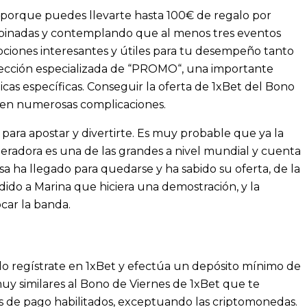
n porque puedes llevarte hasta 100€ de regalo por
ombinadas y contemplando que al menos tres eventos
pciones interesantes y útiles para tu desempeño tanto
 sección especializada de “PROMO“, una importante
icas específicas. Conseguir la oferta de 1xBet del Bono
 en numerosas complicaciones.
para apostar y divertirte. Es muy probable que ya la
eradora es una de las grandes a nivel mundial y cuenta
a ha llegado para quedarse y ha sabido su oferta, de la
dido a Marina que hiciera una demostración, y la
car la banda.
sólo regístrate en 1xBet y efectúa un depósito mínimo de
muy similares al Bono de Viernes de 1xBet que te
os de pago habilitados, exceptuando las criptomonedas.