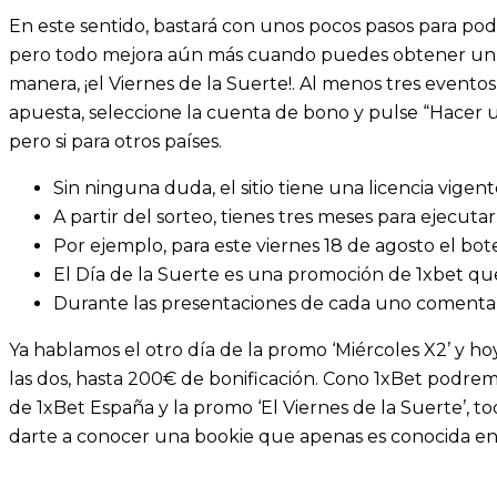
En este sentido, bastará con unos pocos pasos para pode
pero todo mejora aún más cuando puedes obtener un obs
manera, ¡el Viernes de la Suerte!. Al menos tres event
apuesta, seleccione la cuenta de bono y pulse “Hacer un
pero si para otros países.
Sin ninguna duda, el sitio tiene una licencia vige
A partir del sorteo, tienes tres meses para ejecuta
Por ejemplo, para este viernes 18 de agosto el bot
El Día de la Suerte es una promoción de 1xbet que
Durante las presentaciones de cada uno comentan 
Ya hablamos el otro día de la promo ‘Miércoles X2’ y ho
las dos, hasta 200€ de bonificación. Cono 1xBet podrem
de 1xBet España y la promo ‘El Viernes de la Suerte’, 
darte a conocer una bookie que apenas es conocida en