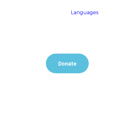
Languages
Donate