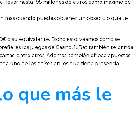
e llevar hasta 195 millones de euros como máximo de
ra aún más cuando puedes obtener un obsequio que te
00€ o su equivalente. Dicho esto, veamos como se
refieres los juegos de Casino, 1xBet también te brinda
 cartas, entre otros. Además, también ofrece apuestas
ada uno de los países en los que tiene presencia.
lo que más le