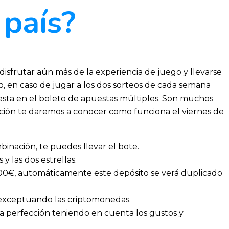
 país?
 disfrutar aún más de la experiencia de juego y llevarse
o, en caso de jugar a los dos sorteos de cada semana
sta en el boleto de apuestas múltiples. Son muchos
uación te daremos a conocer como funciona el viernes de
binación, te puedes llevar el bote.
 las dos estrellas.
 100€, automáticamente este depósito se verá duplicado
, exceptuando las criptomonedas.
la perfección teniendo en cuenta los gustos y