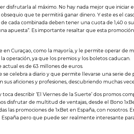
r disfrutarla al máximo. No hay nada mejor que iniciar el
equio que te permitirá ganar dinero. Y este es el caso
os de cada combinada deben tener una cuota de 1,40 o sup
a apuesta“. Es importante resaltar que esta promoción no
nte en Curaçao, como la mayoría, y le permite operar de 
r la operación, ya que los premios y los boletos caducan.
e actual es de 63 millones de euros.
 se celebra a diario y que permite llevarse una serie d
sus aficiones y profesiones, descubriendo muchas veces
y toca describir ‘El Viernes de la Suerte’ dos promos co
os disfrutar de multitud de ventajas, desde el Bono 1xB
todas las promociones de 1xBet en España, con nosotros. 
 España pero que puede ser realmente interesante para