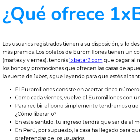
¿Qué ofrece 1xB
Los usuarios registrados tienen a su disposición, si lo 
más premios. Los boletos de Euromillones tienen un cos
(martes y viernes), tendrás
1xbetar2.com
que pagar al m
los bonos y promociones que ofrecen las casas de apues
la suerte de 1xbet, sigue leyendo para que estés al tant
El Euromillones consiste en acertar cinco números y
Como cada viernes, vuelve el Euromillones con un 
Para recibir el bono simplemente tendremos que in
¿Cómo liberarlo?
En este sentido, tu ingreso tendrá que ser de al m
En Perú, por supuesto, la casa ha llegado para que
preferencias de los usuarios.