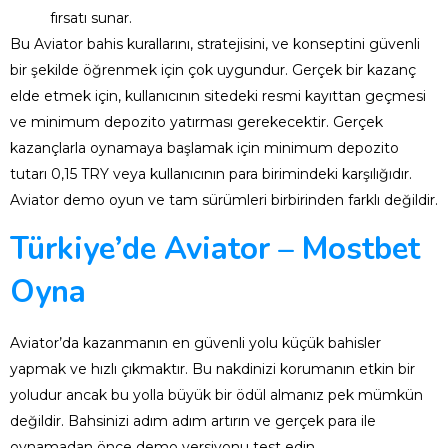
fırsatı sunar.
Bu Aviator bahis kurallarını, stratejisini, ve konseptini güvenli
bir şekilde öğrenmek için çok uygundur. Gerçek bir kazanç
elde etmek için, kullanıcının sitedeki resmi kayıttan geçmesi
ve minimum depozito yatırması gerekecektir. Gerçek
kazançlarla oynamaya başlamak için minimum depozito
tutarı 0,15 TRY veya kullanıcının para birimindeki karşılığıdır.
Aviator demo oyun ve tam sürümleri birbirinden farklı değildir.
Türkiye’de Aviator – Mostbet
Oyna
Aviator’da kazanmanın en güvenli yolu küçük bahisler
yapmak ve hızlı çıkmaktır. Bu nakdinizi korumanın etkin bir
yoludur ancak bu yolla büyük bir ödül almanız pek mümkün
değildir. Bahsinizi adım adım artırın ve gerçek para ile
oynamadan önce demo versiyonu test edin.