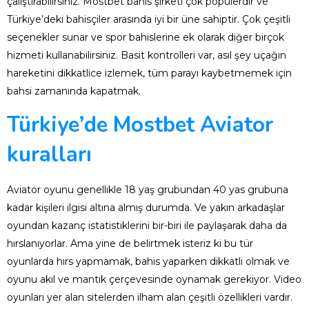
çalıştırabilirsiniz. Mostbet bahis şirketi çok popülerdir ve
Türkiye’deki bahisçiler arasında iyi bir üne sahiptir. Çok çeşitli
seçenekler sunar ve spor bahislerine ek olarak diğer birçok
hizmeti kullanabilirsiniz. Basit kontrolleri var, asıl şey uçağın
hareketini dikkatlice izlemek, tüm parayı kaybetmemek için
bahsi zamanında kapatmak.
Türkiye’de Mostbet Aviator
kuralları
Aviator oyunu genellikle 18 yaş grubundan 40 yas grubuna
kadar kişileri ilgisi altına almış durumda. Ve yakın arkadaşlar
oyundan kazanç istatistiklerini bir-biri ile paylaşarak daha da
hırslanıyorlar. Ama yine de belirtmek isteriz ki bu tür
oyunlarda hırs yapmamak, bahis yaparken dikkatli olmak ve
oyunu akıl ve mantık çerçevesinde oynamak gerekiyor. Video
oyunları yer alan sitelerden ilham alan çeşitli özellikleri vardır.