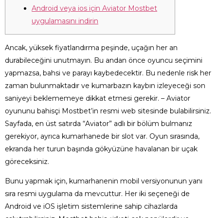
Android veya ios için Aviator Mostbet
uygulamasını indirin
Ancak, yüksek fiyatlandırma peşinde, uçağın her an
durabileceğini unutmayın. Bu andan önce oyuncu seçimini
yapmazsa, bahsi ve parayı kaybedecektir. Bu nedenle risk her
zaman bulunmaktadır ve kumarbazın kaybın izleyeceği son
saniyeyi beklememeye dikkat etmesi gerekir. – Aviator
oyununu bahisçi Mostbet’in resmi web sitesinde bulabilirsiniz.
Sayfada, en üst satırda “Aviator” adlı bir bölüm bulmanız
gerekiyor, ayrıca kumarhanede bir slot var. Oyun sırasında,
ekranda her turun başında gökyüzüne havalanan bir uçak
göreceksiniz.
Bunu yapmak için, kumarhanenin mobil versiyonunun yanı
sıra resmi uygulama da mevcuttur. Her iki seçeneği de
Android ve iOS işletim sistemlerine sahip cihazlarda