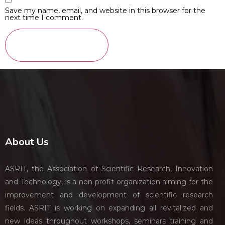
Save my name, email, and website in this browser for the
next time I comment.
About Us
ASRIT, the Association of Scientific Research, Innovation
and Technology, is a non profit organization aiming for the
improvement and development of scientific research
fields. ASRIT is working on expanding all revitalized and
new ideas throughout workshops, seminars training and