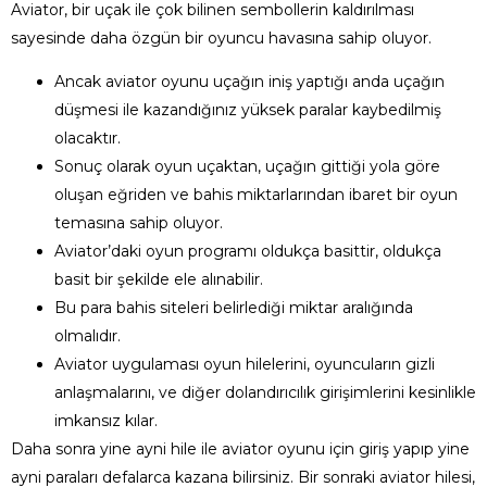
Aviator, bir uçak ile çok bilinen sembollerin kaldırılması
sayesinde daha özgün bir oyuncu havasına sahip oluyor.
Ancak aviator oyunu uçağın iniş yaptığı anda uçağın
düşmesi ile kazandığınız yüksek paralar kaybedilmiş
olacaktır.
Sonuç olarak oyun uçaktan, uçağın gittiği yola göre
oluşan eğriden ve bahis miktarlarından ibaret bir oyun
temasına sahip oluyor.
Aviator’daki oyun programı oldukça basittir, oldukça
basit bir şekilde ele alınabilir.
Bu para bahis siteleri belirlediği miktar aralığında
olmalıdır.
Aviator uygulaması oyun hilelerini, oyuncuların gizli
anlaşmalarını, ve diğer dolandırıcılık girişimlerini kesinlikle
imkansız kılar.
Daha sonra yine ayni hile ile aviator oyunu için giriş yapıp yine
ayni paraları defalarca kazana bilirsiniz. Bir sonraki aviator hilesi,