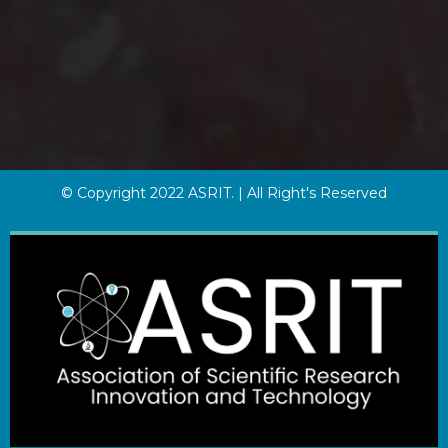
© Copyright 2022 ASRIT. | All Right's Reserved