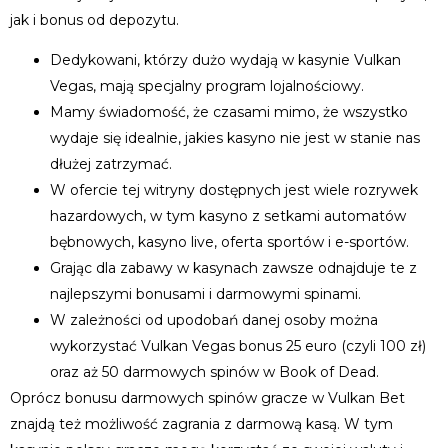
jak i bonus od depozytu.
Dedykowani, którzy dużo wydają w kasynie Vulkan
Vegas, mają specjalny program lojalnościowy.
Mamy świadomość, że czasami mimo, że wszystko
wydaje się idealnie, jakies kasyno nie jest w stanie nas
dłużej zatrzymać.
W ofercie tej witryny dostępnych jest wiele rozrywek
hazardowych, w tym kasyno z setkami automatów
bębnowych, kasyno live, oferta sportów i e-sportów.
Grając dla zabawy w kasynach zawsze odnajduje te z
najlepszymi bonusami i darmowymi spinami.
W zależności od upodobań danej osoby można
wykorzystać Vulkan Vegas bonus 25 euro (czyli 100 zł)
oraz aż 50 darmowych spinów w Book of Dead.
Oprócz bonusu darmowych spinów gracze w Vulkan Bet
znajdą też możliwość zagrania z darmową kasą. W tym