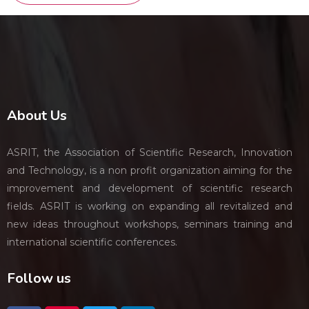
About Us
ASRIT, the Association of Scientific Research, Innovation
and Technology, is a non profit organization aiming for the
improvement and development of scientific research
fields. ASRIT is working on expanding all revitalized and
new ideas throughout workshops, seminars training and
international scientific conferences.
Follow us