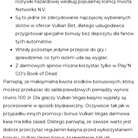
rozrywki hazardowej według popularnej licencji Invicta
Networks N.V.
Są to jedne ze zdecydowanie najczęściej wybieranych
slotów w ofercie Vulkan Bet, dlatego usługodawca
przygotował specjalne bonusy bez depozytu dla fanów
tych automatów.
Wtedy pozostaje jedynie przejście do gry i
sprawdzenie, co tym razem uda się wygrać.
Z darmowych spinów można korzystać tylko w Play’N
GO’s Book of Dead.
Pamiętaj, że maksymalna kwota środków bonusowych, którą
możesz przekazać do salda prawdziwych pieniędzy wynosi
równo 100 zł. Dla graczy Vulkan Vegas kasyno wypłaty są
procesowane w sposób błyskawiczny. Oczywiście tak jak w
przypadku innych promocji i bonus Vulkan Vegas darmowa
kasa ma kilka zasad. Dlatego pamiętaj, że zawsze warto jest
dobrze przeczytać regulamin kasyna przed wykorzystaniem
bonusu. Vulkan Vegas bonus za rejestracje, tak jak