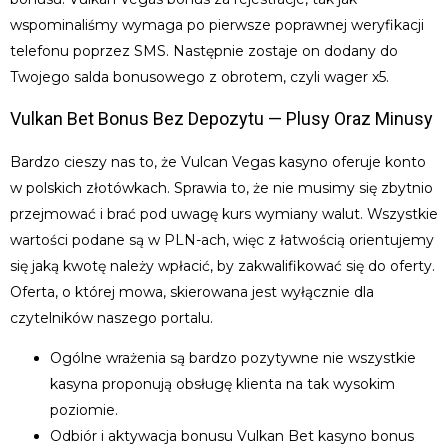
wspominaliśmy wymaga po pierwsze poprawnej weryfikacji
telefonu poprzez SMS. Następnie zostaje on dodany do
Twojego salda bonusowego z obrotem, czyli wager x5.
Vulkan Bet Bonus Bez Depozytu — Plusy Oraz Minusy
Bardzo cieszy nas to, że Vulcan Vegas kasyno oferuje konto
w polskich złotówkach. Sprawia to, że nie musimy się zbytnio
przejmować i brać pod uwagę kurs wymiany walut. Wszystkie
wartości podane są w PLN-ach, więc z łatwością orientujemy
się jaką kwotę należy wpłacić, by zakwalifikować się do oferty.
Oferta, o której mowa, skierowana jest wyłącznie dla
czytelników naszego portalu.
Ogólne wrażenia są bardzo pozytywne nie wszystkie
kasyna proponują obsługę klienta na tak wysokim
poziomie.
Odbiór i aktywacja bonusu Vulkan Bet kasyno bonus