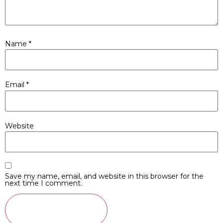
Name
*
Email
*
Website
Save my name, email, and website in this browser for the
next time I comment.