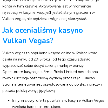
konta w tym kasynie. Aktywowana jest w momencie
rejestracji w kasynie, więc jeśli jesteś stałym graczem w
Vulkan Vegas, nie będziesz mógł z niej skorzystać.
Jak ocenialiśmy kasyno
Vulkan Vegas?
Vulkan Vegas to popularne kasyno online w Polsce które
działa na rynku od 2016 roku i od tego czasu zdążyło
wypracować sobie dosyć solidną markę w branży.
Operatorem kasyna jest firma Brivio Limited posiada ona
również licencję hazardową wydaną przez rząd Curacao.
Strona internetowa jest przystosowana do polskich graczy i
posiada polską wersję językową.
Innymi słowy, oferta powitalna w kasynie Vulkan Vegas
wygląda bardzo interesująco.