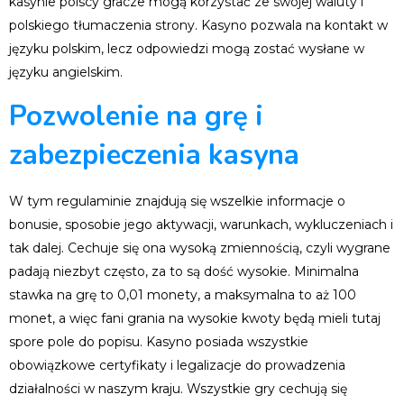
kasynie polscy gracze mogą korzystać ze swojej waluty i
polskiego tłumaczenia strony. Kasyno pozwala na kontakt w
języku polskim, lecz odpowiedzi mogą zostać wysłane w
języku angielskim.
Pozwolenie na grę i
zabezpieczenia kasyna
W tym regulaminie znajdują się wszelkie informacje o
bonusie, sposobie jego aktywacji, warunkach, wykluczeniach i
tak dalej. Cechuje się ona wysoką zmiennością, czyli wygrane
padają niezbyt często, za to są dość wysokie. Minimalna
stawka na grę to 0,01 monety, a maksymalna to aż 100
monet, a więc fani grania na wysokie kwoty będą mieli tutaj
spore pole do popisu. Kasyno posiada wszystkie
obowiązkowe certyfikaty i legalizacje do prowadzenia
działalności w naszym kraju. Wszystkie gry cechują się