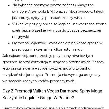
Na bębnach maszyny gracze zobaczą klasyczne
symbole 7, symbolu BAR oraz symboli owoców, takich
jak arbuzy, cytryny, pomarańcze czy wiśnie.
Vulkan Vegas gry online to legalna i nowoczesna strona
spełniająca wszelkie wymogi dotyczące bezpiecznej
rozgrywki.
Ogromna większość wpłat dociera na konto gracza w
przeciągu maksymalnie kilkunastu minut.
Jak najbardziej, bonus zostaje przyznany również tym
graczom, którzy korzystają z urządzeń przenośnych. Zasady
jego przyznawania – są identyczne, jak w przypadku
urządzeń stacjonarnych. Promocja nie wymaga od graczy
wpisywania żadnych kodów promocyjnych.
Czy Z Promocji Vulkan Vegas Darmowe Spiny Mogę
Korzystać Legalnie Grając W Polsce?
Gracz zobowiązany jest do spełnienia trzech podstawowych