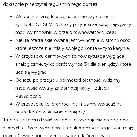
dokładnie przeczytaj regulamin tego bonusu.
Wśród nich znajduje się najcenniejszy element –
symbol HOT SEVEN, który przynosi ze sobą najwyższy
możliwy mnożnik w grze o równowartości x500.
Nie, ta oferta skierowana jest wyłącznie w stronę osób,
które jeszcze nie miały swojego konta w tym kasynie.
W przypadku darmowych spinów sytuacja wygląda
analogicznie, tylko obrót wynosi 3x dla pieniędzy, które
uda się wygrać.
Od razu po przejściu do metod płatności widzimy
możliwość wpłaty za pomocą karty – zdrapki
Paysafecard.
W przypadku tej promocji nie musimy wpłacać na
nasze konto w kasynie pieniędzy.
Trudno się temu dziwić, w końcu otrzymuje się premię bez
żadnych dużych wymagań. Jednak promocje tego typu mają
również swoje ograniczenia i wady, o których warto