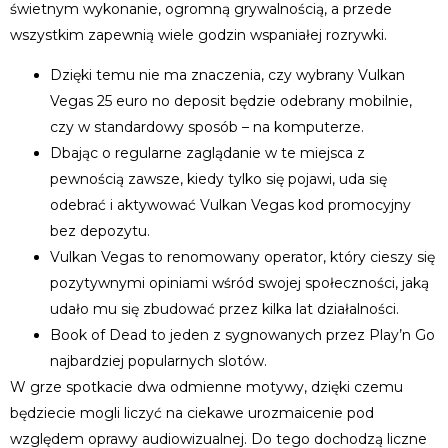
świetnym wykonanie, ogromną grywalnością, a przede
wszystkim zapewnią wiele godzin wspaniałej rozrywki.
Dzięki temu nie ma znaczenia, czy wybrany Vulkan
Vegas 25 euro no deposit będzie odebrany mobilnie,
czy w standardowy sposób – na komputerze.
Dbając o regularne zaglądanie w te miejsca z
pewnością zawsze, kiedy tylko się pojawi, uda się
odebrać i aktywować Vulkan Vegas kod promocyjny
bez depozytu.
Vulkan Vegas to renomowany operator, który cieszy się
pozytywnymi opiniami wśród swojej społeczności, jaką
udało mu się zbudować przez kilka lat działalności.
Book of Dead to jeden z sygnowanych przez Play’n Go
najbardziej popularnych slotów.
W grze spotkacie dwa odmienne motywy, dzięki czemu
będziecie mogli liczyć na ciekawe urozmaicenie pod
względem oprawy audiowizualnej. Do tego dochodzą liczne