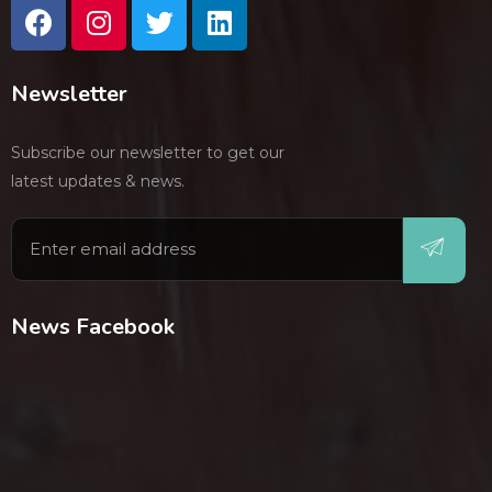
Newsletter
Subscribe our newsletter to get our
latest updates & news.
News Facebook