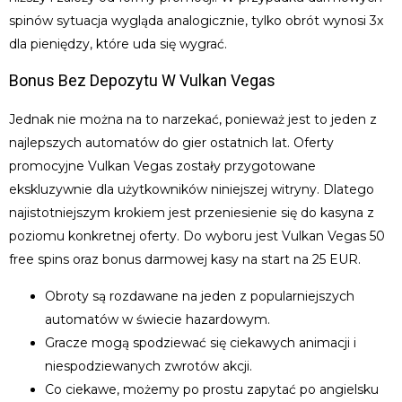
spinów sytuacja wygląda analogicznie, tylko obrót wynosi 3x
dla pieniędzy, które uda się wygrać.
Bonus Bez Depozytu W Vulkan Vegas
Jednak nie można na to narzekać, ponieważ jest to jeden z
najlepszych automatów do gier ostatnich lat. Oferty
promocyjne Vulkan Vegas zostały przygotowane
ekskluzywnie dla użytkowników niniejszej witryny. Dlatego
najistotniejszym krokiem jest przeniesienie się do kasyna z
poziomu konkretnej oferty. Do wyboru jest Vulkan Vegas 50
free spins oraz bonus darmowej kasy na start na 25 EUR.
Obroty są rozdawane na jeden z popularniejszych
automatów w świecie hazardowym.
Gracze mogą spodziewać się ciekawych animacji i
niespodziewanych zwrotów akcji.
Co ciekawe, możemy po prostu zapytać po angielsku