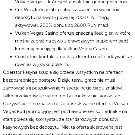
Vulkan Vegas – które jest absolutnie godne polecenia.
Ci z Was, którzy lubią sobie zaszaleć, po wpłaceniu
depozytu na kwotę powyżej 200 PLN, mogą
aktywować 200% bonus do 2800 PLN max!
Vulkan Vegas Casino oferuje znaczną ilość gier, w które
można zagrać na żywo z prawdziwym krupierem bądź
krupierką pracującą dla Vulkan Vegas Casino.
Co istotne, kontakt z obsługą klienta może odbywać się
również w języku polskim.
Operator kasyna skupia się przede wszystkim na ofertach
bezpośredniego dostępu. Dzięki temu gracz nie musi
zajmować się poszukiwaniem specjalnego ciągu znaków,
tylko przekierowuje się do oferty i może z niej korzystać.
Oczywiście nie oznacza to, że poszukiwanie ofert na Vulkan
Vegas kod promocyjny jest pozbawione sensu. Jednak – na
start poleca się skorzystać ze standardowych bonusów
kasynowych bez depozytu. Nie, ta oferta skierowana jest
wyłącznie w stronę osób, które jeszcze nie miały swojego