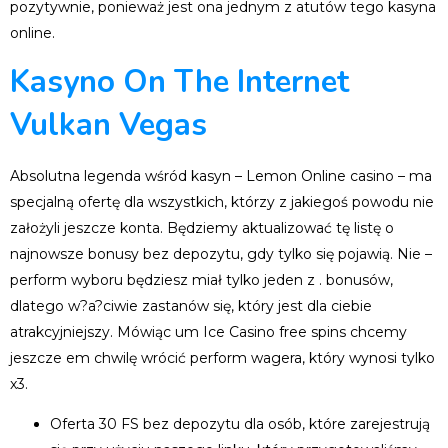
pozytywnie, ponieważ jest ona jednym z atutów tego kasyna
online.
Kasyno On The Internet
Vulkan Vegas
Absolutna legenda wśród kasyn – Lemon Online casino – ma
specjalną ofertę dla wszystkich, którzy z jakiegoś powodu nie
założyli jeszcze konta. Będziemy aktualizować tę listę o
najnowsze bonusy bez depozytu, gdy tylko się pojawią. Nie –
perform wyboru będziesz miał tylko jeden z . bonusów,
dlatego w?a?ciwie zastanów się, który jest dla ciebie
atrakcyjniejszy. Mówiąc um Ice Casino free spins chcemy
jeszcze em chwilę wrócić perform wagera, który wynosi tylko
x3.
Oferta 30 FS bez depozytu dla osób, które zarejestrują