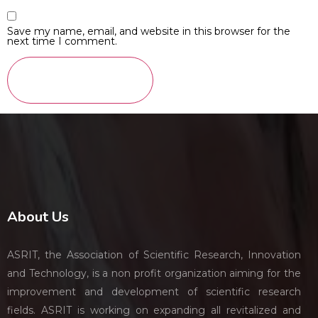
Save my name, email, and website in this browser for the
next time I comment.
About Us
ASRIT, the Association of Scientific Research, Innovation
and Technology, is a non profit organization aiming for the
improvement and development of scientific research
fields. ASRIT is working on expanding all revitalized and