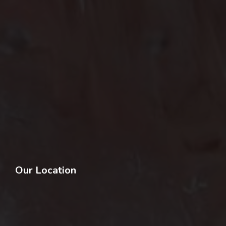
Our Location