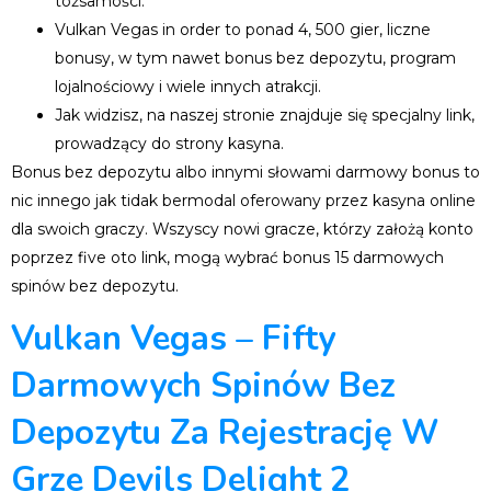
tożsamości.
Vulkan Vegas in order to ponad 4, 500 gier, liczne
bonusy, w tym nawet bonus bez depozytu, program
lojalnościowy i wiele innych atrakcji.
Jak widzisz, na naszej stronie znajduje się specjalny link,
prowadzący do strony kasyna.
Bonus bez depozytu albo innymi słowami darmowy bonus to
nic innego jak tidak bermodal oferowany przez kasyna online
dla swoich graczy. Wszyscy nowi gracze, którzy założą konto
poprzez five oto link, mogą wybrać bonus 15 darmowych
spinów bez depozytu.
Vulkan Vegas – Fifty
Darmowych Spinów Bez
Depozytu Za Rejestrację W
Grze Devils Delight 2