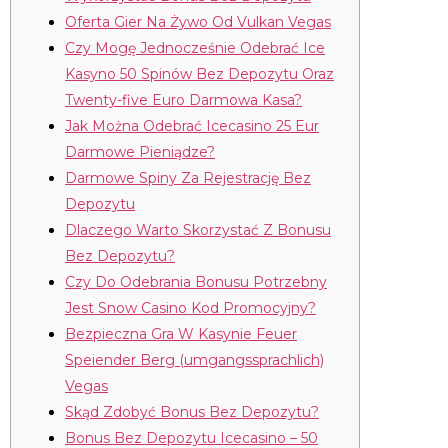
Oferta Gier Na Żywo Od Vulkan Vegas
Czy Mogę Jednocześnie Odebrać Ice
Kasyno 50 Spinów Bez Depozytu Oraz
Twenty-five Euro Darmowa Kasa?
Jak Można Odebrać Icecasino 25 Eur
Darmowe Pieniądze?
Darmowe Spiny Za Rejestrację Bez
Depozytu
Dlaczego Warto Skorzystać Z Bonusu
Bez Depozytu?
Czy Do Odebrania Bonusu Potrzebny
Jest Snow Casino Kod Promocyjny?
Bezpieczna Gra W Kasynie Feuer
Speiender Berg (umgangssprachlich)
Vegas
Skąd Zdobyć Bonus Bez Depozytu?
Bonus Bez Depozytu Icecasino – 50