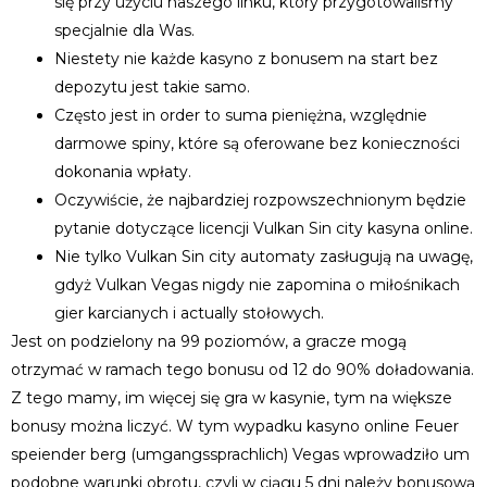
się przy użyciu naszego linku, który przygotowaliśmy
specjalnie dla Was.
Niestety nie każde kasyno z bonusem na start bez
depozytu jest takie samo.
Często jest in order to suma pieniężna, względnie
darmowe spiny, które są oferowane bez konieczności
dokonania wpłaty.
Oczywiście, że najbardziej rozpowszechnionym będzie
pytanie dotyczące licencji Vulkan Sin city kasyna online.
Nie tylko Vulkan Sin city automaty zasługują na uwagę,
gdyż Vulkan Vegas nigdy nie zapomina o miłośnikach
gier karcianych i actually stołowych.
Jest on podzielony na 99 poziomów, a gracze mogą
otrzymać w ramach tego bonusu od 12 do 90% doładowania.
Z tego mamy, im więcej się gra w kasynie, tym na większe
bonusy można liczyć. W tym wypadku kasyno online Feuer
speiender berg (umgangssprachlich) Vegas wprowadziło um
podobne warunki obrotu, czyli w ciągu 5 dni należy bonusową