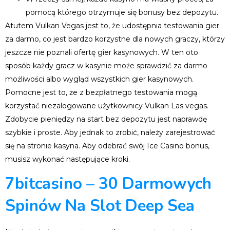
pomocą którego otrzymuje się bonusy bez depozytu.
Atutem Vulkan Vegas jest to, że udostępnia testowania gier
za darmo, co jest bardzo korzystne dla nowych graczy, którzy
jeszcze nie poznali ofertę gier kasynowych. W ten oto
sposób każdy gracz w kasynie może sprawdzić za darmo
możliwości albo wygląd wszystkich gier kasynowych.
Pomocne jest to, że z bezpłatnego testowania mogą
korzystać niezalogowane użytkownicy Vulkan Las vegas.
Zdobycie pieniędzy na start bez depozytu jest naprawdę
szybkie i proste. Aby jednak to zrobić, należy zarejestrować
się na stronie kasyna. Aby odebrać swój Ice Casino bonus,
musisz wykonać następujące kroki.
7bitcasino – 30 Darmowych
Spinów Na Slot Deep Sea