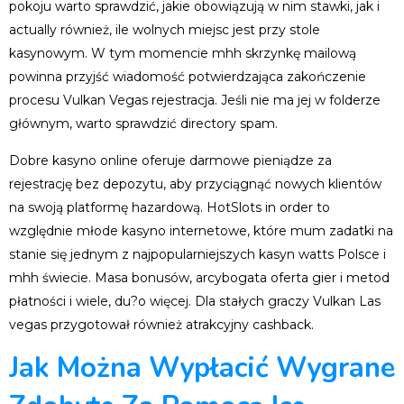
pokoju warto sprawdzić, jakie obowiązują w nim stawki, jak i
actually również, ile wolnych miejsc jest przy stole
kasynowym. W tym momencie mhh skrzynkę mailową
powinna przyjść wiadomość potwierdzająca zakończenie
procesu Vulkan Vegas rejestracja. Jeśli nie ma jej w folderze
głównym, warto sprawdzić directory spam.
Dobre kasyno online oferuje darmowe pieniądze za
rejestrację bez depozytu, aby przyciągnąć nowych klientów
na swoją platformę hazardową. HotSlots in order to
względnie młode kasyno internetowe, które mum zadatki na
stanie się jednym z najpopularniejszych kasyn watts Polsce i
mhh świecie. Masa bonusów, arcybogata oferta gier i metod
płatności i wiele, du?o więcej. Dla stałych graczy Vulkan Las
vegas przygotował również atrakcyjny cashback.
Jak Można Wypłacić Wygrane