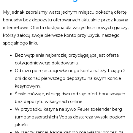
My jednak zebraliśmy watts jednym miejscu pokaźną ofertę
bonusów bez depozytu oferowanych aktualnie przez kasyna
internetowe. Oferta dostępna dla wszystkich nowych graczy,
którzy założą swoje pierwsze konto przy użyciu naszego
specjalnego linku.
Bez wątpienia najbardziej przyciągająca jest oferta
cotygodniowego doładowania.
Od razu po rejestracji własnego konta należy t ciągu 2
dni dokonać pierwszego depozytu na swym koncie
kasynowym.
Ściśle mówiąc, istnieją dwa rodzaje ofert bonusowych
bez depozytu w kasynach online.
W przypadku kasyna na żywo Feuer speiender berg
(umgangssprachlich) Vegas dostarcza wysoki poziom
jakości.
W rzeczy samej, każde kasyno ma własny proces, za