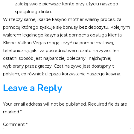
założą swoje pierwsze konto przy użyciu naszego
specjalnego linku.
W rzeczy samej, każde kasyno mother własny proces, za
pomocą którego zyskuje się bonusy bez depozytu. Kolejnym
walorem legalnego kasyna jest pomocna obsługa klienta.
Klienci Vulkan Vegas mogą liczyć na pomoc mailową,
telefoniczną, jak i za pośrednictwem czatu na żywo. Ten
ostatni sposób jest najbardziej polecany i najchętniej
wybierany przez graczy. Czat na żywo jest dostępny t
polskim, co również ulepsza korzystania naszego kasyna.
Leave a Reply
Your email address will not be published.
Required fields are
marked
*
Comment
*