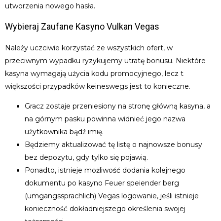
utworzenia nowego hasła.
Wybieraj Zaufane Kasyno Vulkan Vegas
Należy uczciwie korzystać ze wszystkich ofert, w
przeciwnym wypadku ryzykujemy utratę bonusu. Niektóre
kasyna wymagają użycia kodu promocyjnego, lecz t
większości przypadków keineswegs jest to konieczne.
Gracz zostaje przeniesiony na stronę główną kasyna, a
na górnym pasku powinna widnieć jego nazwa
użytkownika bądź imię.
Będziemy aktualizować tę listę o najnowsze bonusy
bez depozytu, gdy tylko się pojawią.
Ponadto, istnieje możliwość dodania kolejnego
dokumentu po kasyno Feuer speiender berg
(umgangssprachlich) Vegas logowanie, jeśli istnieje
konieczność dokładniejszego określenia swojej