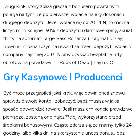
Drugi krok, który zbliża gracza z bonusem powitalnym
polega na tym, że po pierwszej wpłacie należy dokonać i
drugiego depozytu. Jeżeli wpłaca się od 20 PLN, to można
liczyć mhh kolejne 150% z depozytu i darmowe spiny, akurat
thirty na automat Large Bass Bonanza (Pragmatic Play).
Również można liczyć na reward za trzeci depozyt i wpłacić
company najmniej 20 PLN, aby uzyskać bezpłatne fifty
obrotów na prawdziwy hit Book of Dead (Play’n GO).
Gry Kasynowe I Producenci
Być może przegapiłeś jakiś krok, więc powinieneś znowu
sprawdzić swoje konto i zobaczyć, bądź musisz w jakiś
sposób potwierdzić reward. Jeśli masz em koncie prawdziwe
pieniądze, zostaną one najcz??ciej wykorzystane przed
środkami bonusowymi. Często zdarza się, że mamy tylko 24
godziny, albo kilka dni na skorzystanie unces bonusu bez