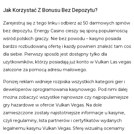
Jak Korzystać Z Bonusu Bez Depozytu?
Zarejestruj się z tego linku i odbierz aż 50 darmowych spinów
bez depozytu. Energy Casino cieszy się sporą popularnością
wśród polskich graczy. Nie bez powodu – kasyno posiada
bardzo rozbudowaną ofertę i każdy powinien znaleźć tam coś
dla siebie. Pierwszy sposób jest dostępny tylko dla
użytkowników, którzy posiadają już konto w Vulkan Las vegas
założone za pomocą adresu mailowego.
Poniżej reklam widnieje rozpiska wszystkich kategorii gier i
deweloperów oprogramowania kasynowego. Pod nimi dalej
można zobaczyć wszystkie najnowsze czy najpopularniejsze
gry hazardowe w ofercie Vulkan Vegas. Na dole
zamieszczone zostały najistotniejsze informacje u kasynie,
czyli regulaminy, lista partnerów i certyfikatów wydanych
legalnemu kasynu Vulkan Vegas. Sferę wizualną oceniamy