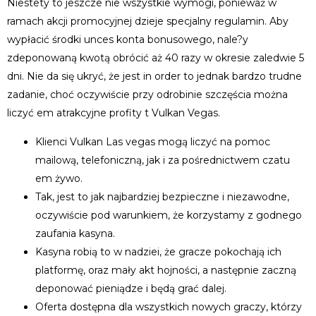
Niestety to jeszcze nie wszystkie wymogi, ponieważ w
ramach akcji promocyjnej dzieje specjalny regulamin. Aby
wypłacić środki unces konta bonusowego, nale?y
zdeponowaną kwotą obrócić aż 40 razy w okresie zaledwie 5
dni. Nie da się ukryć, że jest in order to jednak bardzo trudne
zadanie, choć oczywiście przy odrobinie szczęścia można
liczyć em atrakcyjne profity t Vulkan Vegas.
Klienci Vulkan Las vegas mogą liczyć na pomoc
mailową, telefoniczną, jak i za pośrednictwem czatu
em żywo.
Tak, jest to jak najbardziej bezpieczne i niezawodne,
oczywiście pod warunkiem, że korzystamy z godnego
zaufania kasyna.
Kasyna robią to w nadziei, że gracze pokochają ich
platformę, oraz mały akt hojności, a następnie zaczną
deponować pieniądze i będą grać dalej.
Oferta dostępna dla wszystkich nowych graczy, którzy