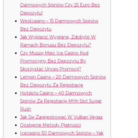
Darmowych Spinów Czy 25 Euro Bez
Depozytu!
Westcasino – 15 Darmowych Spinów
Bez Depozytu
Jak Wypłacić Wygrane, Zdobyte W
Ramach Bonusu Bez Depozytu?
Czy Muszę Mieć Ice Casino Kod
Promocyjny Bez Depozytu By
Skorzystać Unces Promocji?
Lemon Casino – 20 Darmowych Spinów
Bez Depozytu Za Rejestracje
Hotslots Casino – 40 Darmowych
Spinów Za Rejestrację Mhh Slot Sugar
Rush
Jak Się Zarejestrować W Vulkan Vegas
Dostępne Metody Płatności
Icecasino 50 Darmowych Spinów – Yak