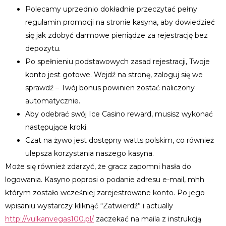
Polecamy uprzednio dokładnie przeczytać pełny
regulamin promocji na stronie kasyna, aby dowiedzieć
się jak zdobyć darmowe pieniądze za rejestrację bez
depozytu.
Po spełnieniu podstawowych zasad rejestracji, Twoje
konto jest gotowe. Wejdź na stronę, zaloguj się we
sprawdź – Twój bonus powinien zostać naliczony
automatycznie.
Aby odebrać swój Ice Casino reward, musisz wykonać
następujące kroki.
Czat na żywo jest dostępny watts polskim, co również
ulepsza korzystania naszego kasyna.
Może się również zdarzyć, że gracz zapomni hasła do
logowania. Kasyno poprosi o podanie adresu e-mail, mhh
którym zostało wcześniej zarejestrowane konto. Po jego
wpisaniu wystarczy kliknąć “Zatwierdź” i actually
http://vulkanvegas100.pl/
zaczekać na maila z instrukcją